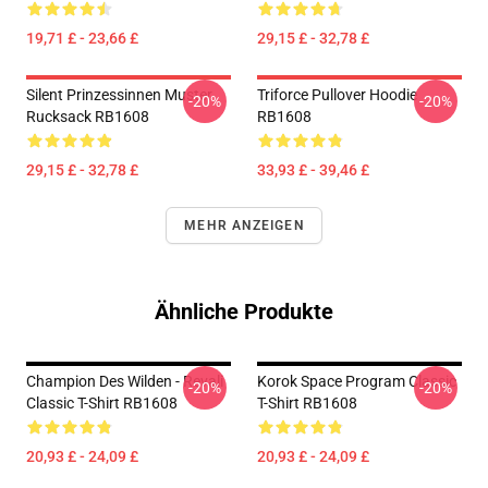
19,71 £ - 23,66 £
29,15 £ - 32,78 £
Silent Prinzessinnen Muster
Triforce Pullover Hoodie
-20%
-20%
Rucksack RB1608
RB1608
29,15 £ - 32,78 £
33,93 £ - 39,46 £
MEHR ANZEIGEN
Ähnliche Produkte
Champion Des Wilden - Revali
Korok Space Program Classic
-20%
-20%
Classic T-Shirt RB1608
T-Shirt RB1608
20,93 £ - 24,09 £
20,93 £ - 24,09 £