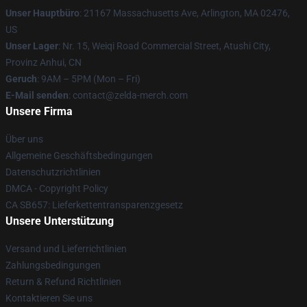
Unser Hauptbüro
: 21167 Massachusetts Ave, Arlington, MA 02476,
US
Unser Lager
: Nr. 15, Weiqi Road Commercial Street, Atushi City,
Provinz Anhui, CN
Geruch
: 9AM – 5PM (Mon – Fri)
E-Mail senden
: contact@zelda-merch.com
Unsere Firma
Über uns
Allgemeine Geschäftsbedingungen
Datenschutzrichtlinien
DMCA - Copyright Policy
CA SB657: Lieferkettentransparenzgesetz
Unsere Unterstützung
Versand und Lieferrichtlinien
Zahlungsbedingungen
Return & Refund Richtlinien
Kontaktieren Sie uns