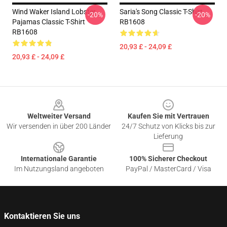
Wind Waker Island Lobster
Saria's Song Classic T-Shirt
-20%
-20%
Pajamas Classic T-Shirt
RB1608
RB1608
20,93 £ - 24,09 £
20,93 £ - 24,09 £
Footer
Weltweiter Versand
Kaufen Sie mit Vertrauen
Wir versenden in über 200 Länder
24/7 Schutz von Klicks bis zur
Lieferung
Internationale Garantie
100% Sicherer Checkout
Im Nutzungsland angeboten
PayPal / MasterCard / Visa
Kontaktieren Sie uns