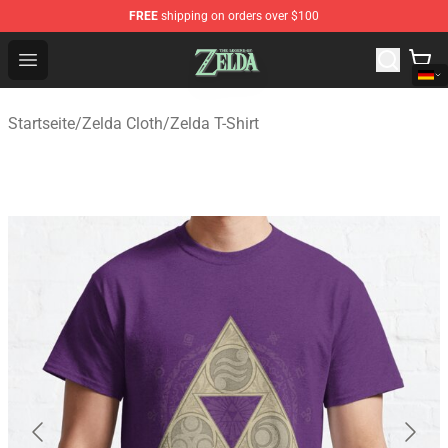
FREE
shipping on orders over $100
The Legend of Zelda Store - Official The Legend of Zel
Open menu
Startseite
/
Zelda Cloth
/
Zelda T-Shirt