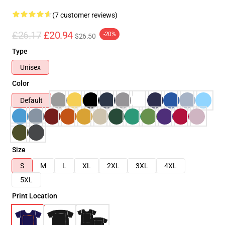
(7 customer reviews)
£26.17
£20.94
-20%
$26.50
Type
Unisex
Color
Default
Size
S
M
L
XL
2XL
3XL
4XL
5XL
Print Location