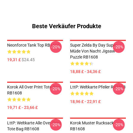
Beste Verkäufer Produkte
Neonforce Tank Top RB1608
Super Zelda By Day Super
-20%
-20%
Müde Von Nacht Jigsaw
Puzzle RB1608
19,31 £
$24.45
18,88 £ - 34,36 £
Korok All Over Print Tote Bag
LttP: Weltkarte Pfeiler RB1608
-20%
-20%
RB1608
18,96 £ - 22,91 £
19,71 £ - 23,66 £
LttP: Weltkarte Alle Over Print
Korok Muster Rucksack
-20%
-20%
Tote Bag RB1608
RB1608