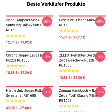
Beste Verkäufer Produkte
Zelda - Majora's Mask
Desert Veil Flache Maske
-20%
-20%
Samsung Galaxy Soft Case
RB1608
RB1608
15,71 £ - 17,77 £
12,71 £ - 13,82 £
Chrono Trigger Lavos Battle
ZELDA| Perfektes Geschenk |
-20%
-20%
Puzzle RB1608
Zelda Geschenk Puzzle
RB1608
18,88 £ - 34,36 £
18,88 £ - 34,36 £
Hyrule Univ Squad Pullover
Zonnan Handbuch // Ikea,
-20%
-20%
Sweatshirt RB1608
Zelda, TotK Classic T-Shirt
RB1608
32,35 £ - 37,88 £