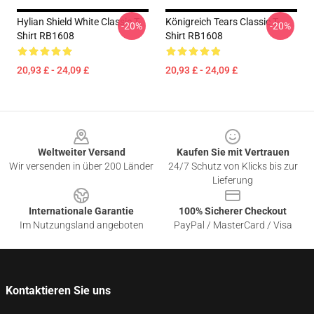
Hylian Shield White Classic T-
Königreich Tears Classic T-
-20%
-20%
Shirt RB1608
Shirt RB1608
20,93 £ - 24,09 £
20,93 £ - 24,09 £
Footer
Weltweiter Versand
Kaufen Sie mit Vertrauen
Wir versenden in über 200 Länder
24/7 Schutz von Klicks bis zur
Lieferung
Internationale Garantie
100% Sicherer Checkout
Im Nutzungsland angeboten
PayPal / MasterCard / Visa
Kontaktieren Sie uns