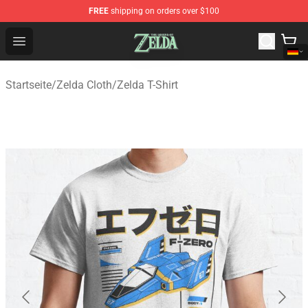
FREE
shipping on orders over $100
The Legend of Zelda Store - Official The Legend of Zel
Open menu
Startseite
/
Zelda Cloth
/
Zelda T-Shirt