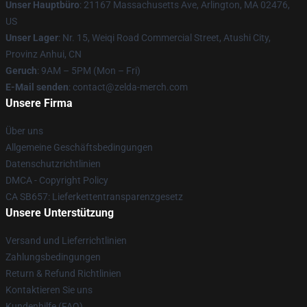
Unser Hauptbüro
: 21167 Massachusetts Ave, Arlington, MA 02476,
US
Unser Lager
: Nr. 15, Weiqi Road Commercial Street, Atushi City,
Provinz Anhui, CN
Geruch
: 9AM – 5PM (Mon – Fri)
E-Mail senden
: contact@zelda-merch.com
Unsere Firma
Über uns
Allgemeine Geschäftsbedingungen
Datenschutzrichtlinien
DMCA - Copyright Policy
CA SB657: Lieferkettentransparenzgesetz
Unsere Unterstützung
Versand und Lieferrichtlinien
Zahlungsbedingungen
Return & Refund Richtlinien
Kontaktieren Sie uns
Kundenhilfe (FAQ)