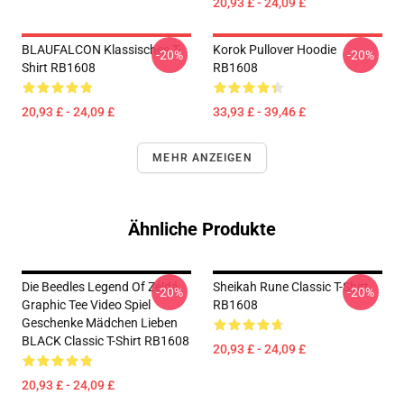
20,93 £ - 24,09 £
BLAUFALCON Klassisches T-
Korok Pullover Hoodie
-20%
-20%
Shirt RB1608
RB1608
20,93 £ - 24,09 £
33,93 £ - 39,46 £
MEHR ANZEIGEN
Ähnliche Produkte
Die Beedles Legend Of Zéldá
Sheikah Rune Classic T-Shirt
-20%
-20%
Graphic Tee Video Spiel
RB1608
Geschenke Mädchen Lieben
BLACK Classic T-Shirt RB1608
20,93 £ - 24,09 £
20,93 £ - 24,09 £