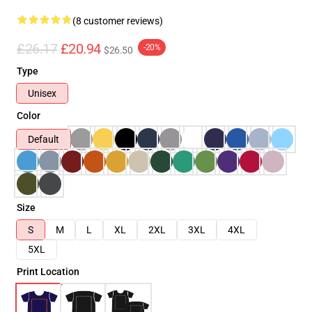
(8 customer reviews)
£26.17
£20.94
-20%
$26.50
Type
Unisex
Color
Default
Size
S
M
L
XL
2XL
3XL
4XL
5XL
Print Location