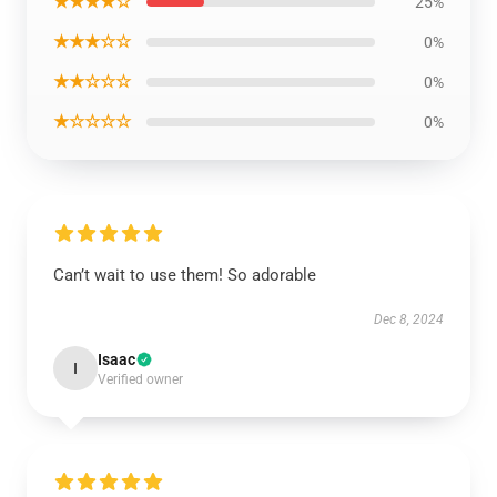
★★★★☆
25%
★★★☆☆
0%
★★☆☆☆
0%
★☆☆☆☆
0%
Can’t wait to use them! So adorable
Dec 8, 2024
Isaac
I
Verified owner