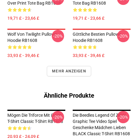
Over Print Tote Bag RB1608
Tote Bag RB1608
19,71 £ - 23,66 £
19,71 £ - 23,66 £
Wolf Von Twilight Pullover
Göttliche Bestien Pullover
-20%
-20%
Hoodie RB1608
Hoodie RB1608
33,93 £ - 39,46 £
33,93 £ - 39,46 £
MEHR ANZEIGEN
Ähnliche Produkte
Mögen Die Triforce Mit Ihnen
Die Beedles Legend Of Zéldá
-20%
-20%
T-Shirt Classic T-Shirt RB1608
Graphic Tee Video Spiel
Geschenke Mädchen Lieben
BLACK Classic T-Shirt RB1608
20,93 £ - 24,09 £