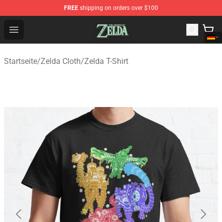
FREE
shipping on orders over $100
The Legend of Zelda Store - Official The Legend of Zel
Open menu
Startseite
/
Zelda Cloth
/
Zelda T-Shirt