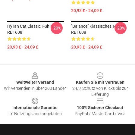
20,93 £ - 24,09 £
Hylian Cat Classic T-Shirt
"Balance" Klassisches T-Shirt
-20%
-20%
RB1608
RB1608
20,93 £ - 24,09 £
20,93 £ - 24,09 £
Footer
Weltweiter Versand
Kaufen Sie mit Vertrauen
Wir versenden in über 200 Länder
24/7 Schutz von Klicks bis zur
Lieferung
Internationale Garantie
100% Sicherer Checkout
Im Nutzungsland angeboten
PayPal / MasterCard / Visa