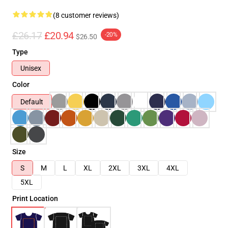
(8 customer reviews)
£26.17
£20.94
-20%
$26.50
Type
Unisex
Color
Default
Size
S
M
L
XL
2XL
3XL
4XL
5XL
Print Location