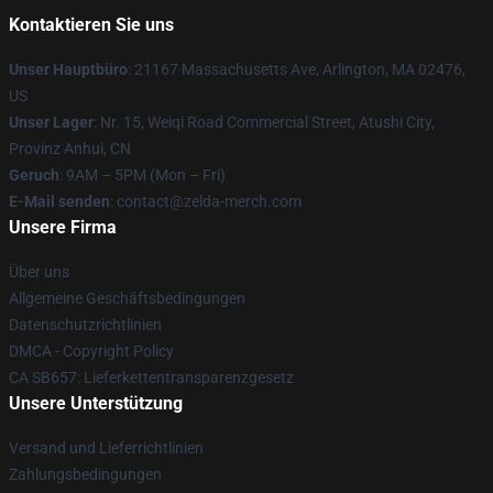
Kontaktieren Sie uns
Unser Hauptbüro
: 21167 Massachusetts Ave, Arlington, MA 02476,
US
Unser Lager
: Nr. 15, Weiqi Road Commercial Street, Atushi City,
Provinz Anhui, CN
Geruch
: 9AM – 5PM (Mon – Fri)
E-Mail senden
: contact@zelda-merch.com
Unsere Firma
Über uns
Allgemeine Geschäftsbedingungen
Datenschutzrichtlinien
DMCA - Copyright Policy
CA SB657: Lieferkettentransparenzgesetz
Unsere Unterstützung
Versand und Lieferrichtlinien
Zahlungsbedingungen