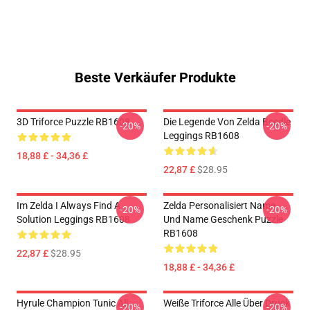
Beste Verkäufer Produkte
3D Triforce Puzzle RB1608
Die Legende Von Zelda Beedle
-20%
-20%
Leggings RB1608
18,88 £ - 34,36 £
22,87 £
$28.95
Im Zelda I Always Find A
Zelda Personalisiert Name
-20%
-20%
Solution Leggings RB1608
Und Name Geschenk Puzzle
RB1608
22,87 £
$28.95
18,88 £ - 34,36 £
Hyrule Champion Tunic All
Weiße Triforce Alle Über Druck
-20%
-20%