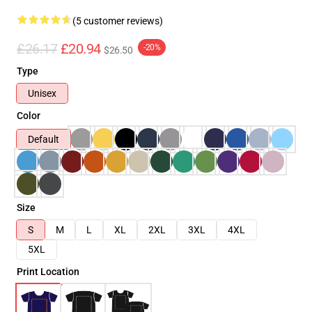
(5 customer reviews)
£26.17
£20.94
-20%
$26.50
Type
Unisex
Color
Default
Size
S
M
L
XL
2XL
3XL
4XL
5XL
Print Location