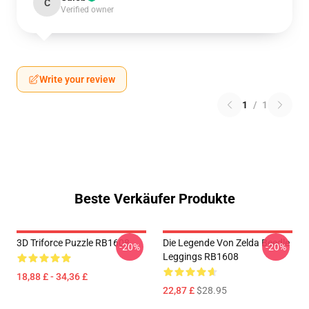
C
Verified owner
Write your review
1
/
1
Beste Verkäufer Produkte
3D Triforce Puzzle RB1608
Die Legende Von Zelda Beedle
-20%
-20%
Leggings RB1608
18,88 £ - 34,36 £
22,87 £
$28.95