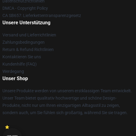
Datenschutzrichtlinien
DMCA - Copyright Policy
CA SB657: Lieferkettentransparenzgesetz
Unsere Unterstützung
Versand und Lieferrichtlinien
Zahlungsbedingungen
Return & Refund Richtlinien
Kontaktieren Sie uns
Kundenhilfe (FAQ)
Werdegang
Unser Shop
Unsere Produkte werden von unserem erstklassigen Team entwickelt.
Unser Team bietet qualitativ hochwertige und schöne Design-
Produkte, nicht nur um Ihren einzigartigen Alltagsstil zu zeigen,
sondern auch, um Sie fühlen sich großartig, während Sie sie tragen.