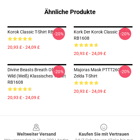
Ähnliche Produkte
Korok Classic T-Shirt RB1608
Kork Der Korok Classic T-Shirt
-20%
-20%
RB1608
20,93 £ - 24,09 £
20,93 £ - 24,09 £
Divine Beasts Breath Of The
Majoras Mask PTTT2605
-20%
-20%
Wild (weiß) Klassisches T-Shirt
Zelda T-Shirt
RB1608
20,93 £ - 24,09 £
20,93 £ - 24,09 £
Footer
Weltweiter Versand
Kaufen Sie mit Vertrauen