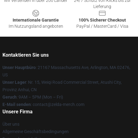
Wir versenden in über 200 Länder
24/7 Schutz von Klicks bis zur
Lieferung
Internationale Garantie
100% Sicherer Checkout
Im Nutzungsland angeboten
PayPal / MasterCard / Visa
Kontaktieren Sie uns
Unser Hauptbüro
: 21167 Massachusetts Ave, Arlington, MA 02476,
US
Unser Lager
: Nr. 15, Weiqi Road Commercial Street, Atushi City,
Provinz Anhui, CN
Geruch
: 9AM – 5PM (Mon – Fri)
E-Mail senden
: contact@zelda-merch.com
Unsere Firma
Über uns
Allgemeine Geschäftsbedingungen