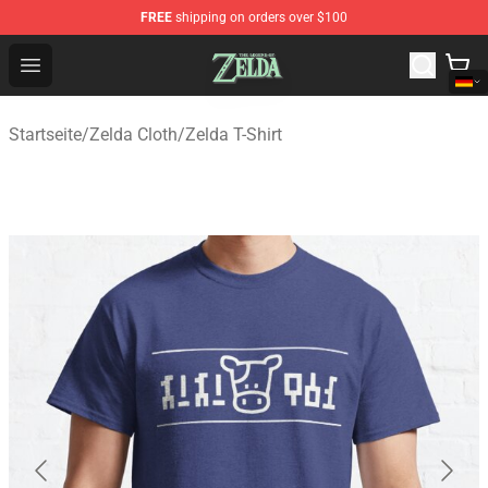
FREE
shipping on orders over $100
The Legend of Zelda Store - Official The Legend of Zel
Open menu
Startseite
/
Zelda Cloth
/
Zelda T-Shirt