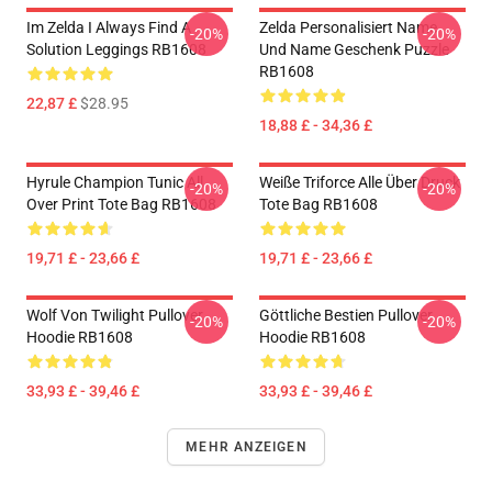
Im Zelda I Always Find A
Zelda Personalisiert Name
-20%
-20%
Solution Leggings RB1608
Und Name Geschenk Puzzle
RB1608
22,87 £
$28.95
18,88 £ - 34,36 £
Hyrule Champion Tunic All
Weiße Triforce Alle Über Druck
-20%
-20%
Over Print Tote Bag RB1608
Tote Bag RB1608
19,71 £ - 23,66 £
19,71 £ - 23,66 £
Wolf Von Twilight Pullover
Göttliche Bestien Pullover
-20%
-20%
Hoodie RB1608
Hoodie RB1608
33,93 £ - 39,46 £
33,93 £ - 39,46 £
MEHR ANZEIGEN