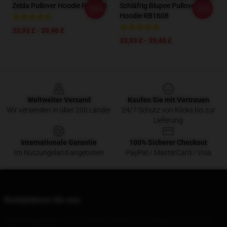
Zelda Pullover Hoodie RB1608
Schläfrig Blupee Pullover
-20%
-20%
Hoodie RB1608
33,93 £ - 39,46 £
33,93 £ - 39,46 £
Footer
Weltweiter Versand
Kaufen Sie mit Vertrauen
Wir versenden in über 200 Länder
24/7 Schutz von Klicks bis zur
Lieferung
Internationale Garantie
100% Sicherer Checkout
Im Nutzungsland angeboten
PayPal / MasterCard / Visa
Kontaktieren Sie uns
Unser Hauptbüro
: 21167 Massachusetts Ave, Arlington, MA 02476,