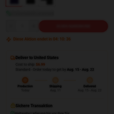
Größentabelle anzeigen
Quantity
IN DEN WARENKORB
Diese Aktion endet in
04
:
10
:
34
Deliver to United States
Cost to ship:
$6.99
Standard - Order today to get by
Aug. 15 - Aug. 22
Production
Shipping
Delivered
Today
Aug. 11
Aug. 15 - Aug. 22
Sichere Transaktion
Weltweite Lieferung bis vor Ihre Tür