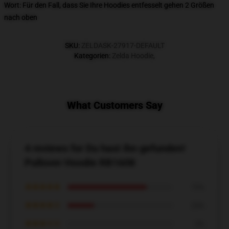
Wort: Für den Fall, dass Sie Ihre Hoodies entfesselt gehen 2 Größen
nach oben
SKU
:
ZELDASK-27917-DEFAULT
Kategorien
:
Zelda Hoodie
,
What Customers Say
4 reviews for Du hast ihn gefunden!
Pullover Hoodie RB1608
★★★★★
75%
★★★★☆
25%
★★★☆☆
0%