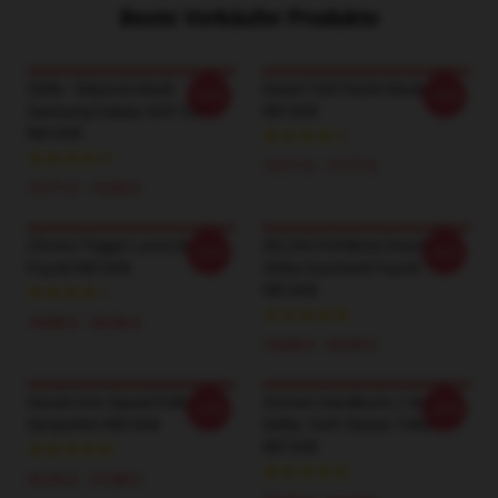
Beste Verkäufer Produkte
Zelda - Majora's Mask
Desert Veil Flache Maske
-20%
-20%
Samsung Galaxy Soft Case
RB1608
RB1608
15,71 £ - 17,77 £
12,71 £ - 13,82 £
Chrono Trigger Lavos Battle
ZELDA| Perfektes Geschenk |
-20%
-20%
Puzzle RB1608
Zelda Geschenk Puzzle
RB1608
18,88 £ - 34,36 £
18,88 £ - 34,36 £
Hyrule Univ Squad Pullover
Zonnan Handbuch // Ikea,
-20%
-20%
Sweatshirt RB1608
Zelda, TotK Classic T-Shirt
RB1608
32,35 £ - 37,88 £