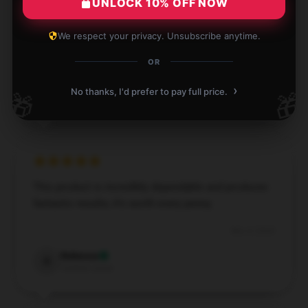
Discovered this store has a vast selection, customer
UNLOCK 10% OFF NOW
support was outstanding, and my order arrived
quickly.
We respect your privacy. Unsubscribe anytime.
Nov 29, 2024
OR
Luke
›
L
No thanks, I'd prefer to pay full price.
🎁
🎁
Verified owner
This product is incredibly dependable and produces
fantastic results; it’s worth every penny.
Nov 4, 2024
Rebecca
R
Verified owner