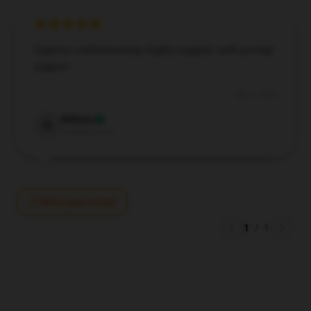
Superior craftsmanship, highly suggest, with prompt
support.
Sep 3, 2024
William
W
Verified owner
Write your review
1
/
1