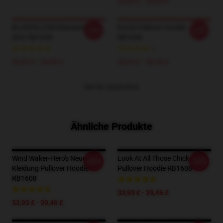
20,93 £ - 24,09 £
BLAUFALCON Klassisches T-
Korok Pullover Hoodie
-20%
-20%
Shirt RB1608
RB1608
20,93 £ - 24,09 £
33,93 £ - 39,46 £
MEHR ANZEIGEN
Ähnliche Produkte
Wind Waker-Hero's Neue
Look At All Those Chickens
-20%
-20%
Kleidung Pullover Hoodie
Pullover Hoodie RB1608
RB1608
33,93 £ - 39,46 £
33,93 £ - 39,46 £