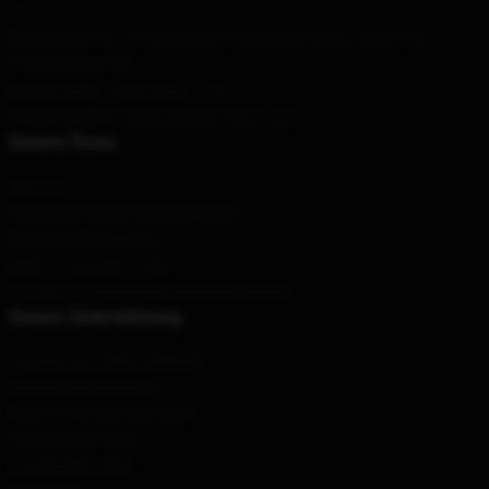
US
Unser Lager
: Nr. 15, Weiqi Road Commercial Street, Atushi City,
Provinz Anhui, CN
Geruch
: 9AM – 5PM (Mon – Fri)
E-Mail senden
: contact@zelda-merch.com
Unsere Firma
Über uns
Allgemeine Geschäftsbedingungen
Datenschutzrichtlinien
DMCA - Copyright Policy
CA SB657: Lieferkettentransparenzgesetz
Unsere Unterstützung
Versand und Lieferrichtlinien
Zahlungsbedingungen
Return & Refund Richtlinien
Kontaktieren Sie uns
Kundenhilfe (FAQ)