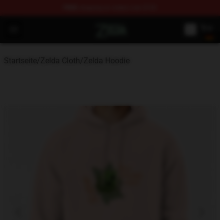
FREE
shipping on orders over $100
The Legend of Zelda Store - Official The Legend of Zel
Open menu
Startseite
/
Zelda Cloth
/
Zelda Hoodie