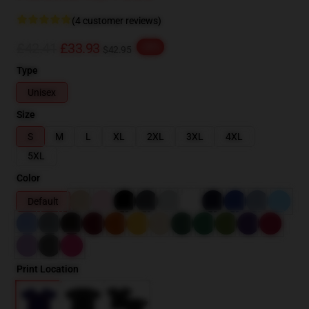
(4 customer reviews)
£42.41
£33.93
-20%
$42.95
Type
Unisex
Size
S
M
L
XL
2XL
3XL
4XL
5XL
Color
Default
Print Location