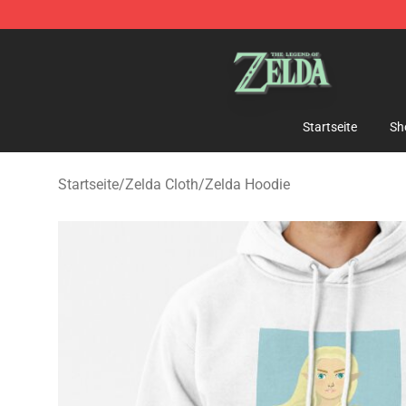
The Legend of Zelda Store - Official The Legend of Z
Startseite
Sh
Startseite
/
Zelda Cloth
/
Zelda Hoodie