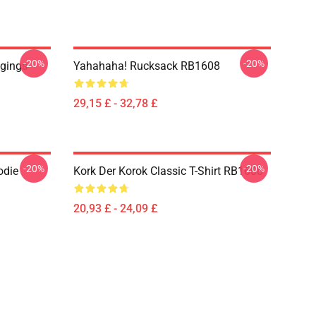
-20%
-20%
ggings
Yahahaha! Rucksack RB1608
29,15 £ - 32,78 £
-20%
-20%
odie
Kork Der Korok Classic T-Shirt RB1608
20,93 £ - 24,09 £