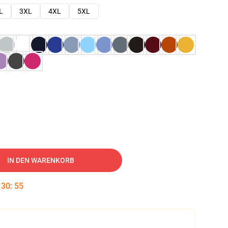
L
3XL
4XL
5XL
IN DEN WARENKORB
:
30
:
54