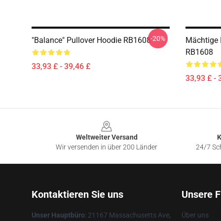
-20%
"Balance" Pullover Hoodie RB1608
Mächtige 
RB1608
33,93 £ - 39,46 £
33,93 £ - 
Footer
Weltweiter Versand
K
Wir versenden in über 200 Länder
24/7 Sch
Kontaktieren Sie uns
Unsere F
Unser Hauptbüro
: 21167 Massachusetts Ave,
Über uns