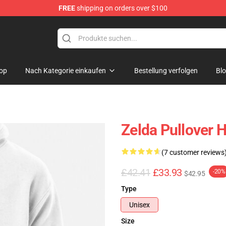
FREE
shipping on orders over $100
elda Merchandise Shop
op
Nach Kategorie einkaufen
Bestellung verfolgen
Bl
Zelda Pullover 
(7 customer reviews
£42.41
£33.93
-20%
$42.95
Type
Unisex
Size