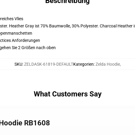
Beschreibung
eiches Vlies
ster. Heather Gray ist 70% Baumwolle, 30% Polyester. Charcoal Heather 
ippenmanschetten
actices Anforderungen
 gehen Sie 2 Größen nach oben
SKU
:
ZELDASK-61819-DEFAULT
Kategorien
:
Zelda Hoodie
,
What Customers Say
r Hoodie RB1608