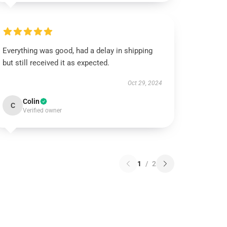
Everything was good, had a delay in shipping
but still received it as expected.
Oct 29, 2024
Colin
C
Verified owner
1
/
2