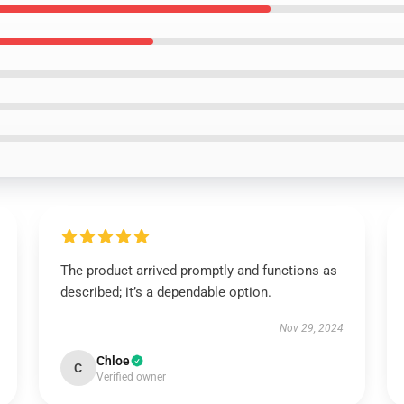
The product arrived promptly and functions as
described; it’s a dependable option.
Nov 29, 2024
Chloe
C
Verified owner