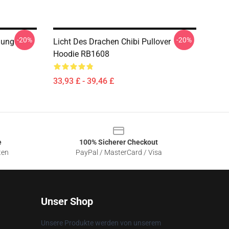
-20%
-20%
dung
Licht Des Drachen Chibi Pullover
Hoodie RB1608
33,93 £ - 39,46 £
e
100% Sicherer Checkout
ten
PayPal / MasterCard / Visa
Unser Shop
Unsere Produkte werden von unserem