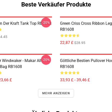
Beste Verkäufer Produkte
-20%
n Der Kraft Tank Top RB1608
Green Criss Cross Ribbon Le
RB1608
4.45
22,87 £
$28.95
-20%
r Windwaker - Makar All Over
Göttliche Bestien Pullover Ho
e Bag RB1608
RB1608
23,66 £
33,93 £ - 39,46 £
MEHR ANZEIGEN