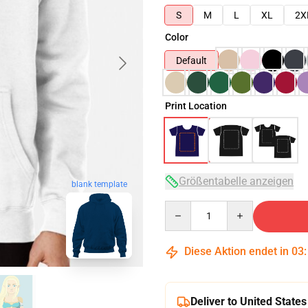
S
M
L
XL
2X
Color
Default
Print Location
Größentabelle anzeigen
blank template
Quantity
Diese Aktion endet in
03
Deliver to United States