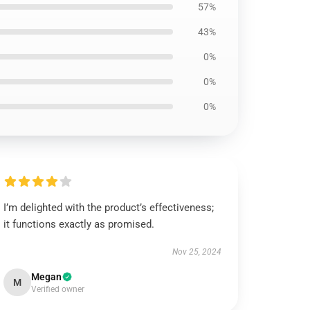
57%
43%
0%
0%
0%
I’m delighted with the product’s effectiveness;
it functions exactly as promised.
Nov 25, 2024
Megan
M
Verified owner