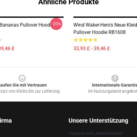
Ähnliche Produkte
-20%
Bananas Pullover Hoodie
Wind Waker-Hero's Neue Klei
Pullover Hoodie RB1608
39,46 £
33,93 £ - 39,46 £
aufen Sie mit Vertrauen
Internationale Garanti
utz von Klicks bis zur Lieferung
Im Nutzungsland angebo
irma
Unsere Unterstützung
Versand und Lieferrichtlinien