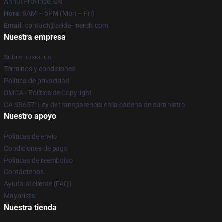
Anhui Province, CN
Hora
: 9AM – 5PM (Mon – Fri)
Email
: contact@zelda-merch.com
Nuestra empresa
Sobre nosotros
Términos y condiciones
Política de privacidad
DMCA - Política de Copyright
CA SB657: Ley de transparencia en la cadena de suministro
Nuestro apoyo
Políticas de envío
Condiciones de pago
Políticas de reembolso
Contáctenos
Ayuda al cliente (FAQ)
Mayorista
Nuestra tienda