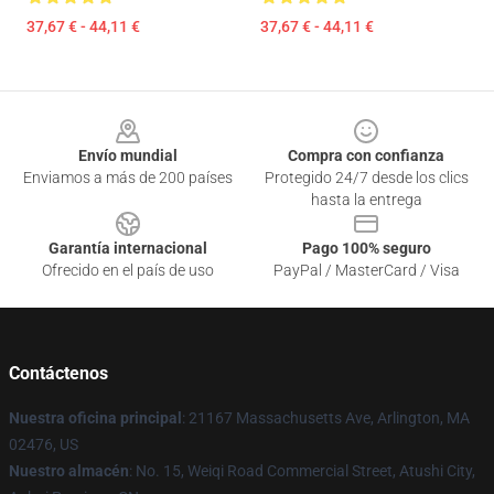
37,67 € - 44,11 €
37,67 € - 44,11 €
Footer
Envío mundial
Compra con confianza
Enviamos a más de 200 países
Protegido 24/7 desde los clics
hasta la entrega
Garantía internacional
Pago 100% seguro
Ofrecido en el país de uso
PayPal / MasterCard / Visa
Contáctenos
Nuestra oficina principal
: 21167 Massachusetts Ave, Arlington, MA
02476, US
Nuestro almacén
: No. 15, Weiqi Road Commercial Street, Atushi City,