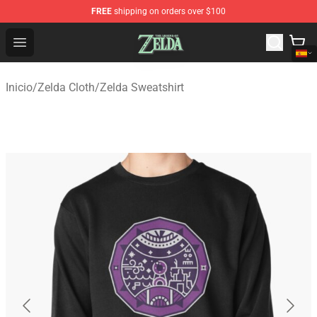
FREE
shipping on orders over $100
The Legend of Zelda Store - Official The Legend of Zel
Open menu
Inicio
/
Zelda Cloth
/
Zelda Sweatshirt