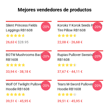
Mejores vendedores de productos
Silent Princess Fields
Koroks Y Korok Seeds Pattern
-20%
-20%
Leggings RB1608
Tire Pillow RB1608
26,63 €
$28.95
22,08 € - 26,68 €
BOTW Mushrooms Backpack
Rupias Pullover Sweatshirt
-20%
-20%
RB1608
RB1608
33,94 € - 38,18 €
37,67 € - 44,11 €
Wolf Of Twilight Pullover
Tears M-Sword Pullover
-20%
-20%
Hoodie RB1608
Hoodie RB1608
39,51 € - 45,95 €
39,51 € - 45,95 €