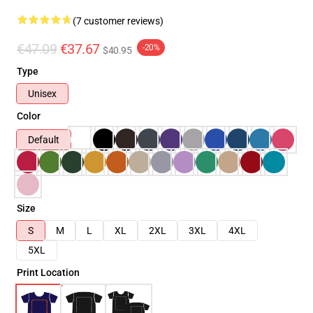
(7 customer reviews)
€47.09
€37.67
-20%
$40.95
Type
Unisex
Color
Default
Size
S
M
L
XL
2XL
3XL
4XL
5XL
Print Location