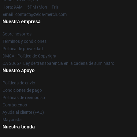
Hora
: 9AM – 5PM (Mon – Fri)
Email
: contact@zelda-merch.com
Nuestra empresa
Sobre nosotros
Términos y condiciones
Política de privacidad
DMCA - Política de Copyright
CA SB657: Ley de transparencia en la cadena de suministro
Nuestro apoyo
Políticas de envío
Condiciones de pago
Políticas de reembolso
Contáctenos
Ayuda al cliente (FAQ)
Mayorista
Nuestra tienda