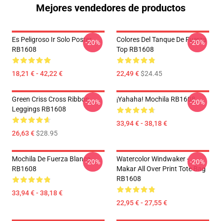
Mejores vendedores de productos
Es Peligroso Ir Solo Poster
Colores Del Tanque De Fuerza
-20%
-20%
RB1608
Top RB1608
18,21 € - 42,22 €
22,49 €
$24.45
Green Criss Cross Ribbon
¡Yahaha! Mochila RB1608
-20%
-20%
Leggings RB1608
33,94 € - 38,18 €
26,63 €
$28.95
Mochila De Fuerza Blanca
Watercolor Windwaker -
-20%
-20%
RB1608
Makar All Over Print Tote Bag
RB1608
33,94 € - 38,18 €
22,95 € - 27,55 €