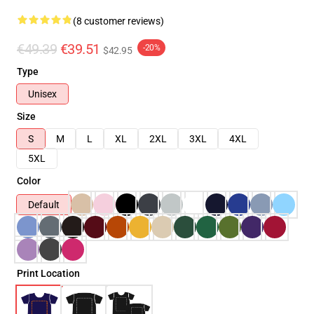
(8 customer reviews)
€49.39
€39.51
-20%
$42.95
Type
Unisex
Size
S
M
L
XL
2XL
3XL
4XL
5XL
Color
Default
Print Location