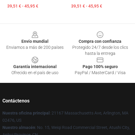
39,51 € - 45,95 €
39,51 € - 45,95 €
Footer
Envío mundial
Compra con confianza
Enviamos a más de 200 países
Protegido 24/7 desde los clics
hasta la entrega
Garantía internacional
Pago 100% seguro
Ofrecido en el país de uso
PayPal / MasterCard / Visa
Contáctenos
Nuestra oficina principal
: 21167 Massachusetts Ave, Arlington, MA
02476, US
Nuestro almacén
: No. 15, Weiqi Road Commercial Street, Atushi City,
Anhui Province, CN