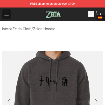
FREE
shipping on orders over $100
The Legend of Zelda Store - Official The Legend of Zel
Open menu
Inicio
/
Zelda Cloth
/
Zelda Hoodie