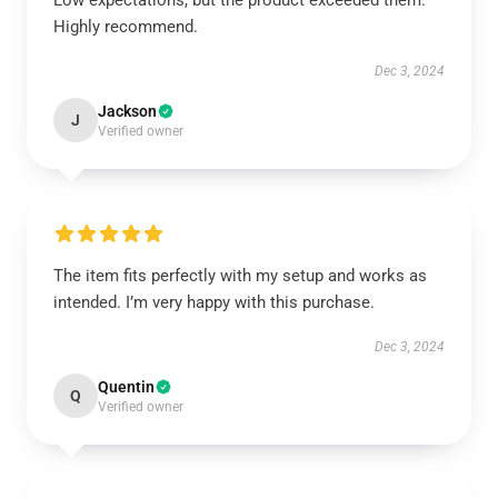
Low expectations, but the product exceeded them.
Highly recommend.
Dec 3, 2024
Jackson
J
Verified owner
The item fits perfectly with my setup and works as
intended. I’m very happy with this purchase.
Dec 3, 2024
Quentin
Q
Verified owner