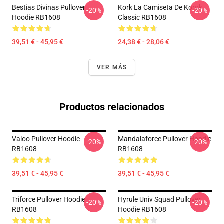
Bestias Divinas Pullover
Kork La Camiseta De Korok
-20%
-20%
Hoodie RB1608
Classic RB1608
39,51 € - 45,95 €
24,38 € - 28,06 €
VER MÁS
Productos relacionados
Valoo Pullover Hoodie
Mandalaforce Pullover Hoodie
-20%
-20%
RB1608
RB1608
39,51 € - 45,95 €
39,51 € - 45,95 €
Triforce Pullover Hoodie
Hyrule Univ Squad Pullover
-20%
-20%
RB1608
Hoodie RB1608