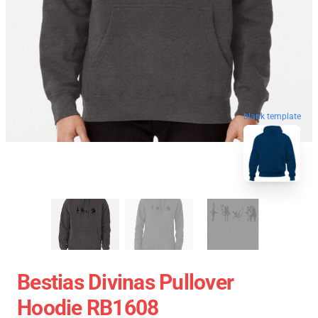
blank template
Bestias Divinas Pullover
Hoodie RB1608