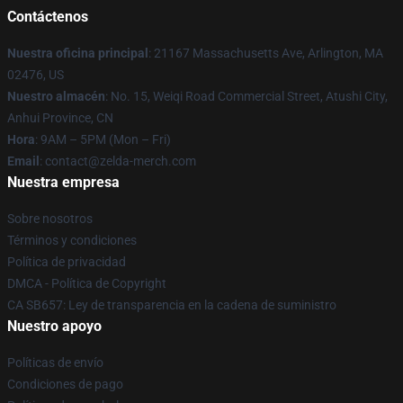
Contáctenos
Nuestra oficina principal
: 21167 Massachusetts Ave, Arlington, MA
02476, US
Nuestro almacén
: No. 15, Weiqi Road Commercial Street, Atushi City,
Anhui Province, CN
Hora
: 9AM – 5PM (Mon – Fri)
Email
: contact@zelda-merch.com
Nuestra empresa
Sobre nosotros
Términos y condiciones
Política de privacidad
DMCA - Política de Copyright
CA SB657: Ley de transparencia en la cadena de suministro
Nuestro apoyo
Políticas de envío
Condiciones de pago