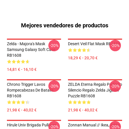
Mejores vendedores de productos
Zelda - Majora's Mask
Desert Veil Flat Mask RB1608
-20%
-20%
Samsung Galaxy Soft Case
RB1608
18,29 € - 20,70 €
14,81 € - 16,10 €
Chrono Trigger Lavos
ZELDA Eterna Regalo Perfecto
-20%
-20%
Rompecabezas De Batalla
Silencio Regalo Zelda Jigsaw
RB1608
Puzzle RB1608
21,98 € - 40,02 €
21,98 € - 40,02 €
Hirule Univ Brigada Pullover
Zonnan Manual // Ikea, Zelda,
-20%
-20%