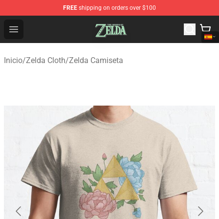
FREE
shipping on orders over $100
The Legend of Zelda Store - Official The Legend of Zel
Open menu
Inicio
/
Zelda Cloth
/
Zelda Camiseta