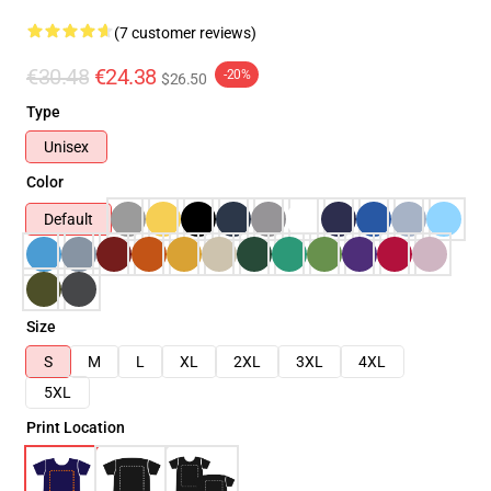
(7 customer reviews)
€30.48
€24.38
-20%
$26.50
Type
Unisex
Color
Default
Size
S
M
L
XL
2XL
3XL
4XL
5XL
Print Location