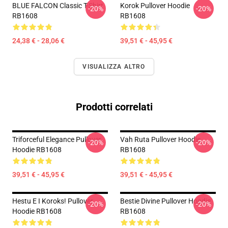
BLUE FALCON Classic T-Shirt
Korok Pullover Hoodie
-20%
-20%
RB1608
RB1608
24,38 € - 28,06 €
39,51 € - 45,95 €
VISUALIZZA ALTRO
Prodotti correlati
Triforceful Elegance Pullover
Vah Ruta Pullover Hoodie
-20%
-20%
Hoodie RB1608
RB1608
39,51 € - 45,95 €
39,51 € - 45,95 €
Hestu E I Koroks! Pullover
Bestie Divine Pullover Hoodie
-20%
-20%
Hoodie RB1608
RB1608