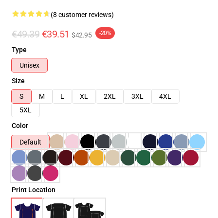
(8 customer reviews)
€49.39
€39.51
-20%
$42.95
Type
Unisex
Size
S
M
L
XL
2XL
3XL
4XL
5XL
Color
Default
Print Location