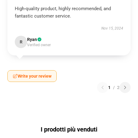
High-quality product, highly recommended, and
fantastic customer service.
Nov 15, 2024
Ryan
R
Verified owner
Write your review
1
/
2
I prodotti più venduti