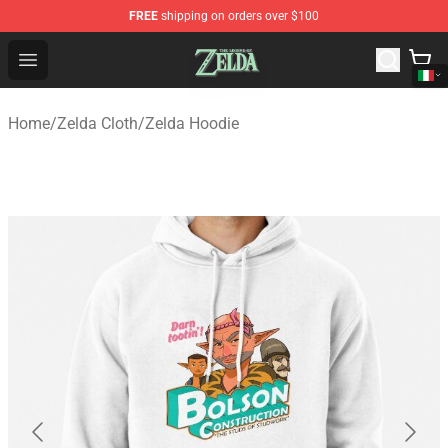
FREE
shipping on orders over $100
The Legend of Zelda Store - Official The Legend of Zel
Open menu
Home
/
Zelda Cloth
/
Zelda Hoodie