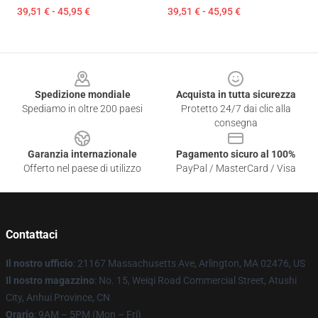
39,51 € - 45,95 €
39,51 € - 45,95 €
Footer
Spedizione mondiale
Acquista in tutta sicurezza
Spediamo in oltre 200 paesi
Protetto 24/7 dai clic alla
consegna
Garanzia internazionale
Pagamento sicuro al 100%
Offerto nel paese di utilizzo
PayPal / MasterCard / Visa
Contattaci
Il nostro ufficio
: 21167 Massachusetts Ave, Arlington, MA 02476, US
Il nostro magazzino
: No. 15, Weiqi Road Commercial Street, Atushi
City, Anhui Province, CN
Orario
: 9AM – 5PM (Mon – Fri)