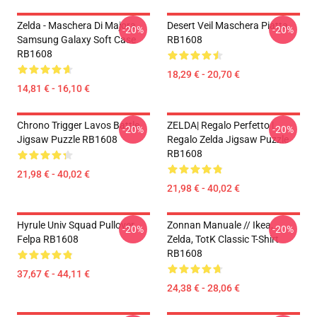
Zelda - Maschera Di Majora
Desert Veil Maschera Piatta
-20%
-20%
Samsung Galaxy Soft Case
RB1608
RB1608
18,29 € - 20,70 €
14,81 € - 16,10 €
Chrono Trigger Lavos Battle
ZELDA| Regalo Perfetto |
-20%
-20%
Jigsaw Puzzle RB1608
Regalo Zelda Jigsaw Puzzle
RB1608
21,98 € - 40,02 €
21,98 € - 40,02 €
Hyrule Univ Squad Pullover
Zonnan Manuale // Ikea,
-20%
-20%
Felpa RB1608
Zelda, TotK Classic T-Shirt
RB1608
37,67 € - 44,11 €
24,38 € - 28,06 €