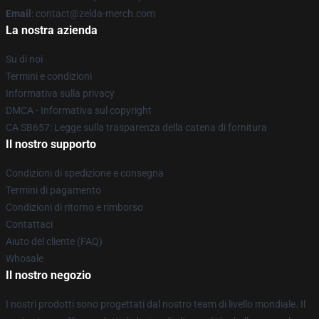
Email
: contact@zelda-merch.com
La nostra azienda
Su di noi
Termini e condizioni
Informativa sulla privacy
DMCA - Informativa sul copyright
CA SB657: Legge sulla trasparenza della catena di fornitura
Il nostro supporto
Condizioni di spedizione e consegna
Termini di pagamento
Condizioni di ritorno e rimborso
Contattaci
Aiuto del cliente (FAQ)
Whosale
Il nostro negozio
I nostri prodotti sono progettati dal nostro team di livello mondiale. Il