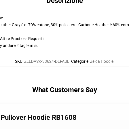
Descrizione
ne
Heather Gray è di 70% cotone, 30% poliestere. Carbone Heather è 60% coto
ttire Practices Requisiti
gy andare 2 taglie in su
SKU
:
ZELDASK-33624-DEFAULT
Categorie
:
Zelda Hoodie
,
What Customers Say
 2 Pullover Hoodie RB1608