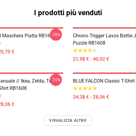
I prodotti più venduti
-20%
il Maschera Piatta RB1608
Chrono Trigger Lavos Battle 
Puzzle RB1608
20,70 €
21,98 € - 40,02 €
-20%
nuale // Ikea, Zelda, TotK
BLUE FALCON Classic T-Shir
-Shirt RB1608
24,38 € - 28,06 €
28,06 €
VISUALIZZA ALTRO