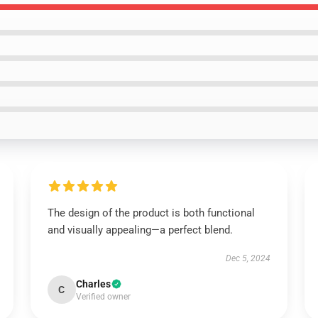
The design of the product is both functional
and visually appealing—a perfect blend.
Dec 5, 2024
Charles
C
Verified owner