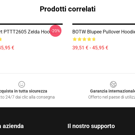
Prodotti correlati
-20%
rt PTTT2605 Zelda Hoodie
BOTW Blupee Pullover Hoodi
45,95 €
39,51 € - 45,95 €
cquista in tutta sicurezza
Garanzia internazional
to 24/7 dai clic alla consegna
Offerto nel paese di utiliz
a azienda
Il nostro supporto