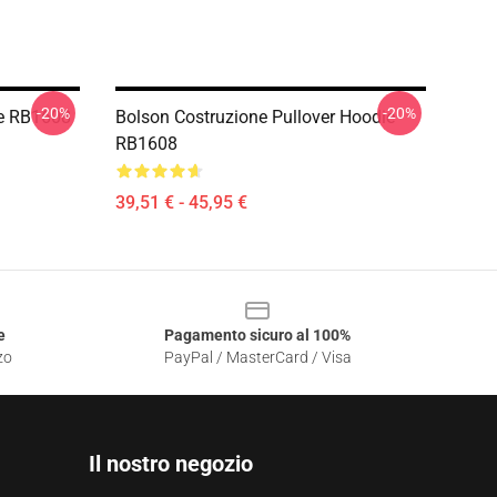
-20%
-20%
e RB1608
Bolson Costruzione Pullover Hoodie
RB1608
39,51 € - 45,95 €
e
Pagamento sicuro al 100%
zo
PayPal / MasterCard / Visa
Il nostro negozio