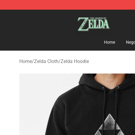
The Legend of Zelda Store - Official The Legend of Z
Home
Nego
Home
/
Zelda Cloth
/
Zelda Hoodie