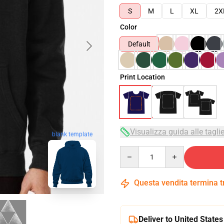
S
M
L
XL
2X
Color
Default
Print Location
Visualizza guida alle tagli
blank template
Quantity
Questa vendita termina 
Deliver to United States