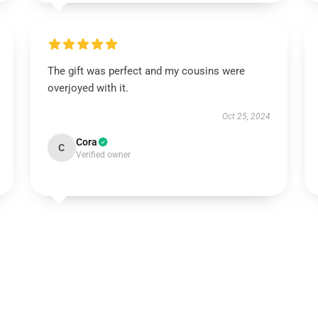
The gift was perfect and my cousins were
overjoyed with it.
Oct 25, 2024
Cora
C
Verified owner