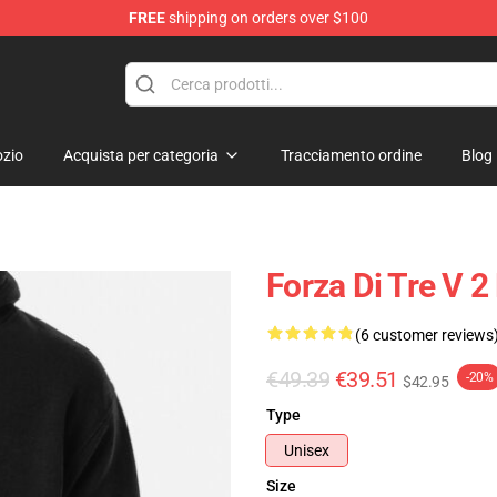
FREE
shipping on orders over $100
elda Merchandise Shop
zio
Acquista per categoria
Tracciamento ordine
Blog
Forza Di Tre V 
(6 customer reviews
€49.39
€39.51
-20%
$42.95
Type
Unisex
Size