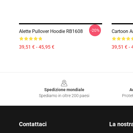
-20%
Alette Pullover Hoodie RB1608
Cartoon A
39,51 € - 45,95 €
39,51 € - 
Footer
Spedizione mondiale
A
Spediamo in oltre 200 paesi
Protet
Contattaci
La nostr