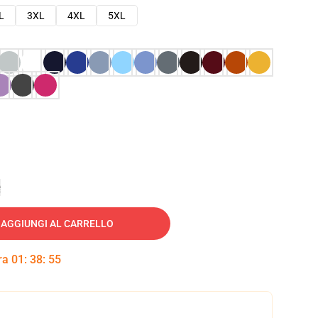
L
3XL
4XL
5XL
e
AGGIUNGI AL CARRELLO
tra
01
:
38
:
54