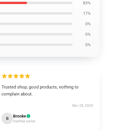
83%
17%
0%
0%
0%
Trusted shop, good products, nothing to
complain about.
Nov 28, 2024
Brooke
B
Verified owner