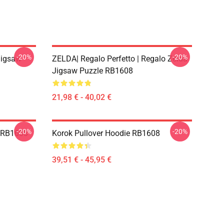
-20%
-20%
Jigsaw
ZELDA| Regalo Perfetto | Regalo Zelda
Jigsaw Puzzle RB1608
21,98 € - 40,02 €
-20%
-20%
t RB1608
Korok Pullover Hoodie RB1608
39,51 € - 45,95 €