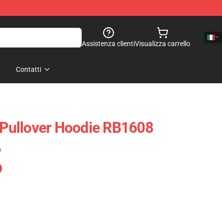
Assistenza clienti
Visualizza carrello
Contatti
2 Pullover Hoodie RB1608
)