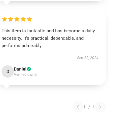
This item is fantastic and has become a daily
necessity. It's practical, dependable, and
performs admirably.
Sep 22, 2024
Daniel
D
Verified owner
1
/
1