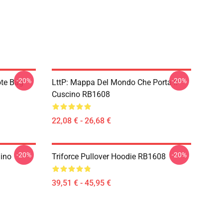
-20%
-20%
ote Bag
LttP: Mappa Del Mondo Che Porta Il
Cuscino RB1608
22,08 € - 26,68 €
-20%
-20%
aino
Triforce Pullover Hoodie RB1608
39,51 € - 45,95 €