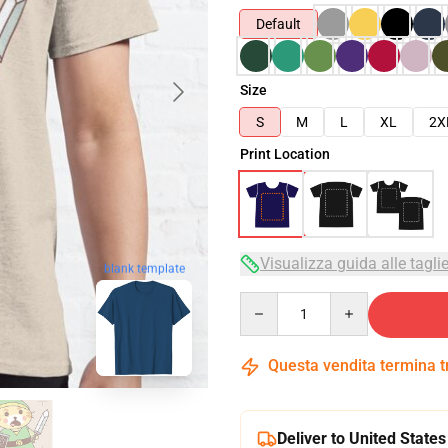
Default
Size
S
M
L
XL
2X
Print Location
Visualizza guida alle tagli
blank template
Quantity
Questa vendita termina 
Deliver to United States