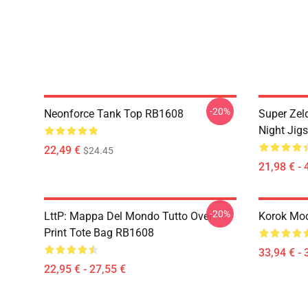
-20%
Neonforce Tank Top RB1608
Super Zel
Night Jig
22,49 €
$24.45
21,98 € - 
-20%
LttP: Mappa Del Mondo Tutto Over
Korok Mod
Print Tote Bag RB1608
33,94 € - 
22,95 € - 27,55 €