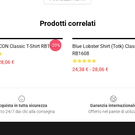
Prodotti correlati
-20%
ON Classic T-Shirt RB1608
Blue Lobster Shirt (Totk) Class
RB1608
28,06 €
24,38 € - 28,06 €
cquista in tutta sicurezza
Garanzia internazional
to 24/7 dai clic alla consegna
Offerto nel paese di utiliz