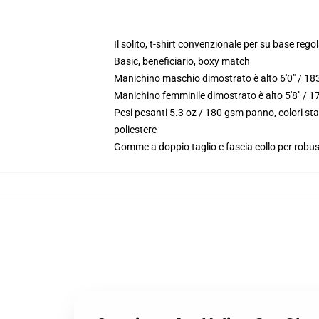
Il solito, t-shirt convenzionale per su base reg
Basic, beneficiario, boxy match
Manichino maschio dimostrato è alto 6'0" / 18
Manichino femminile dimostrato è alto 5'8" / 
Pesi pesanti 5.3 oz / 180 gsm panno, colori st
poliestere
Gomme a doppio taglio e fascia collo per robu