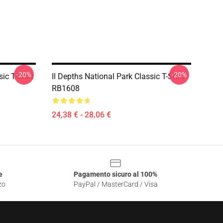
-20%
-20%
ic T-Shirt
Il Depths National Park Classic T-Shirt
RB1608
24,38 € - 28,06 €
e
Pagamento sicuro al 100%
zo
PayPal / MasterCard / Visa