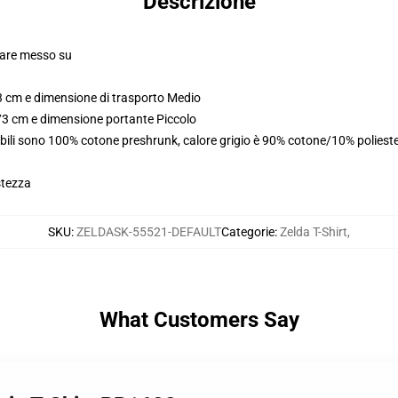
Descrizione
olare messo su
3 cm e dimensione di trasporto Medio
173 cm e dimensione portante Piccolo
abili sono 100% cotone preshrunk, calore grigio è 90% cotone/10% poliest
stezza
SKU
:
ZELDASK-55521-DEFAULT
Categorie
:
Zelda T-Shirt
,
What Customers Say