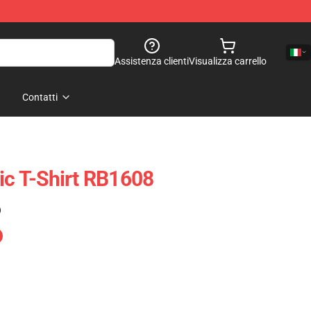
Assistenza clienti
Visualizza carrello
Contatti
sic T-Shirt RB1608
)