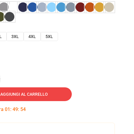
L
3XL
4XL
5XL
e
AGGIUNGI AL CARRELLO
tra
01
:
49
:
53