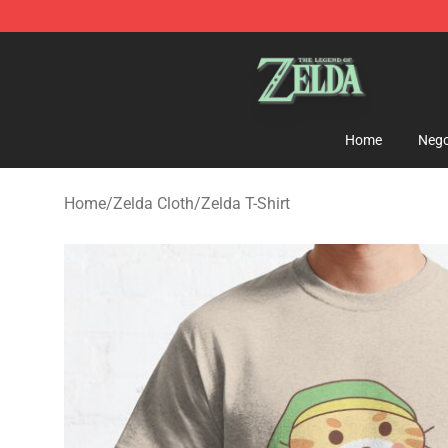
The Legend of Zelda Store - Official The Legend of Z
Home
Nego
Home
/
Zelda Cloth
/
Zelda T-Shirt