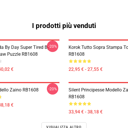
I prodotti più venduti
-20%
da By Day Super Tired By
Korok Tutto Sopra Stampa T
saw Puzzle RB1608
RB1608
40,02 €
22,95 € - 27,55 €
-20%
ello Zaino RB1608
Silent Principesse Modello Z
RB1608
38,18 €
33,94 € - 38,18 €
VISUALIZZA ALTRO