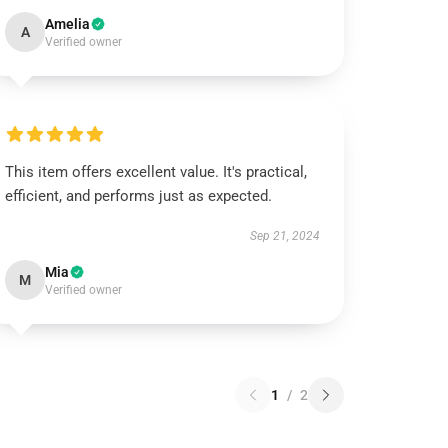
Amelia
A
Verified owner
This item offers excellent value. It's practical,
efficient, and performs just as expected.
Sep 21, 2024
Mia
M
Verified owner
1
/
2