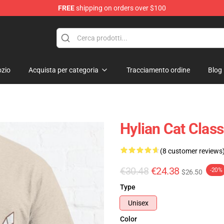
FREE
shipping on orders over $100
elda Merchandise Shop
zio
Acquista per categoria
Tracciamento ordine
Blog
Hylian Cat Clas
(8 customer reviews
€30.48
€24.38
-20%
$26.50
Type
Unisex
Color