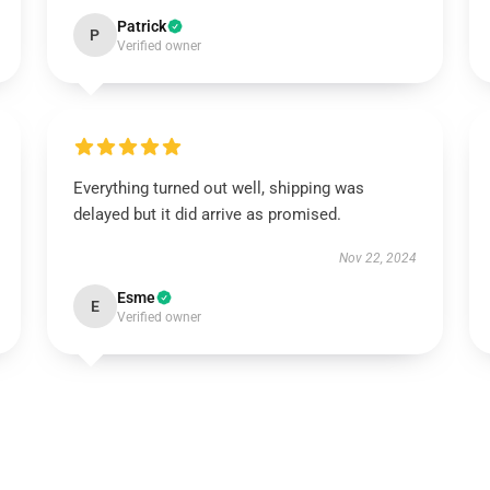
Patrick
P
Verified owner
Everything turned out well, shipping was
delayed but it did arrive as promised.
Nov 22, 2024
Esme
E
Verified owner