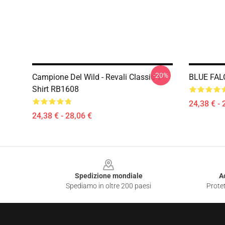
-20%
Campione Del Wild - Revali Classic T-
BLUE FALC
Shirt RB1608
24,38 € - 
24,38 € - 28,06 €
Footer
Spedizione mondiale
A
Spediamo in oltre 200 paesi
Protet