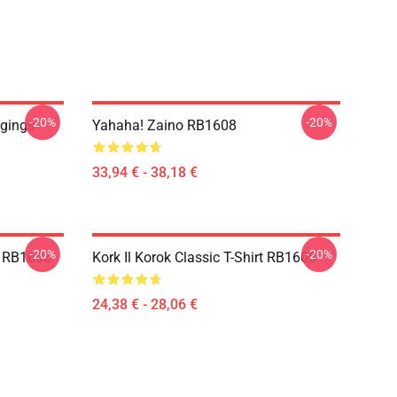
-20%
-20%
ggings
Yahaha! Zaino RB1608
33,94 € - 38,18 €
-20%
-20%
e RB1608
Kork Il Korok Classic T-Shirt RB1608
24,38 € - 28,06 €