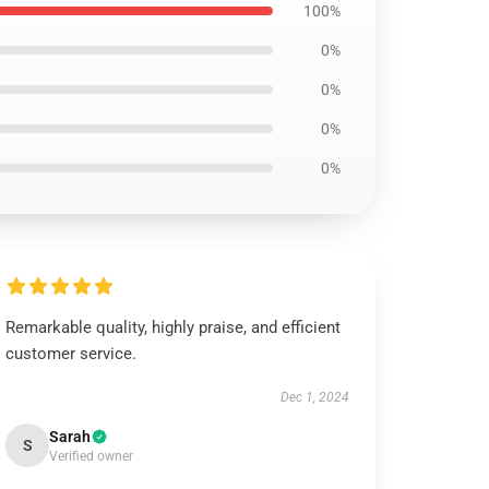
100%
0%
0%
0%
0%
Remarkable quality, highly praise, and efficient
customer service.
Dec 1, 2024
Sarah
S
Verified owner