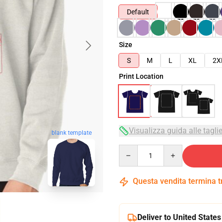
Default
Size
S
M
L
XL
2X
Print Location
Visualizza guida alle tagli
blank template
Quantity
Questa vendita termina 
Deliver to United States