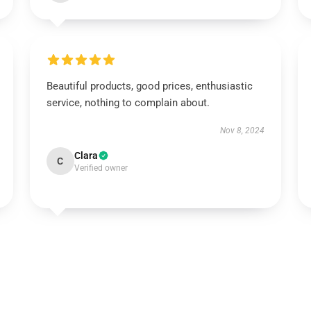
Beautiful products, good prices, enthusiastic
service, nothing to complain about.
Nov 8, 2024
Clara
C
Verified owner