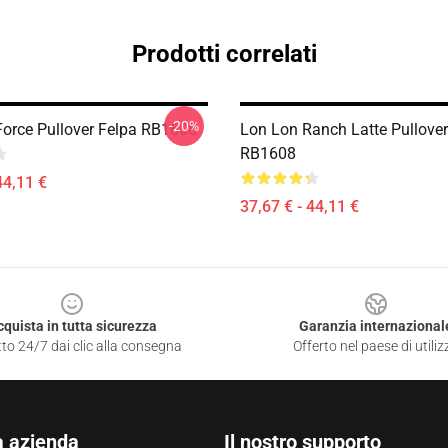
Prodotti correlati
-20%
-Force Pullover Felpa RB1608
Lon Lon Ranch Latte Pullover
RB1608
44,11 €
37,67 € - 44,11 €
cquista in tutta sicurezza
Garanzia internazional
to 24/7 dai clic alla consegna
Offerto nel paese di utiliz
a azienda
Il nostro supporto