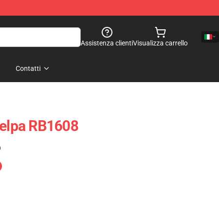
Assistenza clienti
Visualizza carrello
Contatti
Felpa RB1608
)