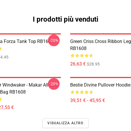
I prodotti più venduti
-20%
lla Forza Tank Top RB1608
Green Criss Cross Ribbon Le
RB1608
4.45
26,63 €
$28.95
-20%
r Windwaker - Makar All Over
Bestie Divine Pullover Hoodi
e Bag RB1608
39,51 € - 45,95 €
27,55 €
VISUALIZZA ALTRO