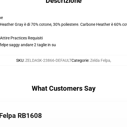
Descrizione
ne
. Heather Gray è di 70% cotone, 30% poliestere. Carbone Heather è 60% co
ttire Practices Requisiti
felpe saggy andare 2 taglie in su
SKU
:
ZELDASK-23866-DEFAULT
Categorie
:
Zelda Felpa
,
What Customers Say
r Felpa RB1608