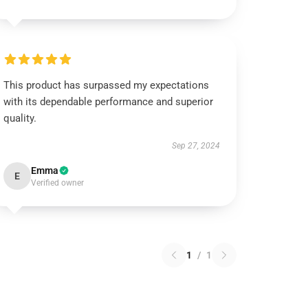
This product has surpassed my expectations
with its dependable performance and superior
quality.
Sep 27, 2024
Emma
E
Verified owner
1
/
1