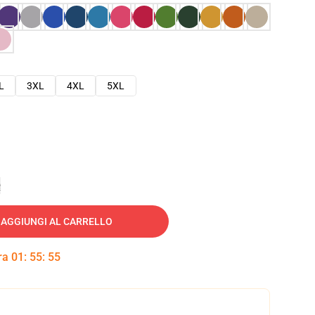
L
3XL
4XL
5XL
e
AGGIUNGI AL CARRELLO
tra
01
:
55
:
54