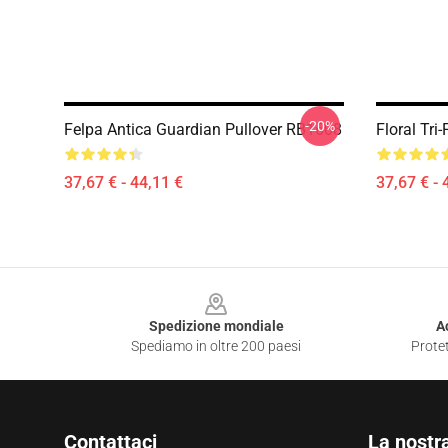
-20%
Felpa Antica Guardian Pullover RB1608
Floral Tri
37,67 € - 44,11 €
37,67 € - 
Footer
Spedizione mondiale
A
Spediamo in oltre 200 paesi
Protet
Contattaci
La nostr