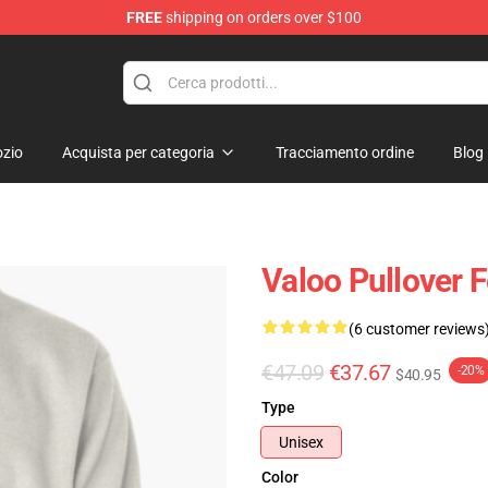
FREE
shipping on orders over $100
elda Merchandise Shop
zio
Acquista per categoria
Tracciamento ordine
Blog
Valoo Pullover 
(6 customer reviews
€47.09
€37.67
-20%
$40.95
Type
Unisex
Color