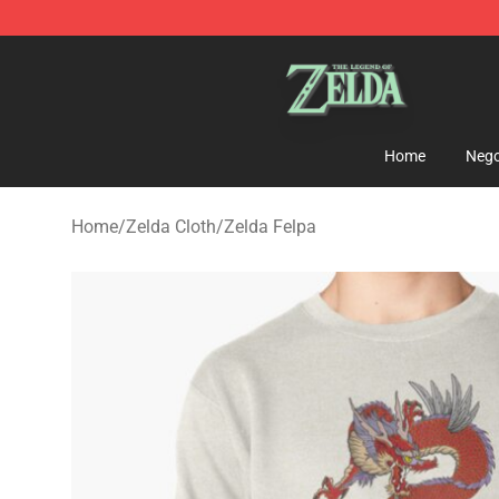
The Legend of Zelda Store - Official The Legend of Z
Home
Nego
Home
/
Zelda Cloth
/
Zelda Felpa