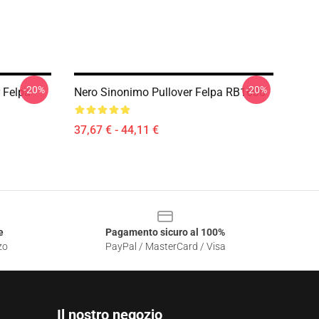
-20%
-20%
 Felpa
Nero Sinonimo Pullover Felpa RB1608
37,67 € - 44,11 €
e
Pagamento sicuro al 100%
zo
PayPal / MasterCard / Visa
Il nostro negozio