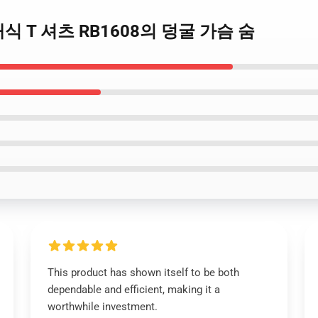
 클래식 T 셔츠 RB1608의 덩굴 가슴 숨
This product has shown itself to be both
dependable and efficient, making it a
worthwhile investment.