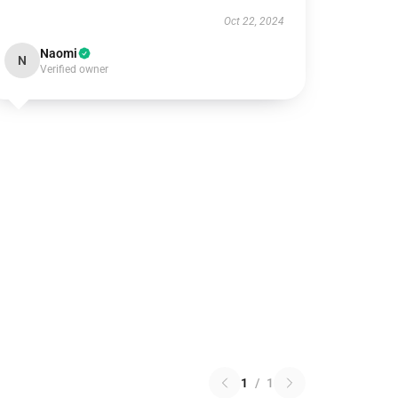
Oct 22, 2024
Naomi
N
Verified owner
1
/
1