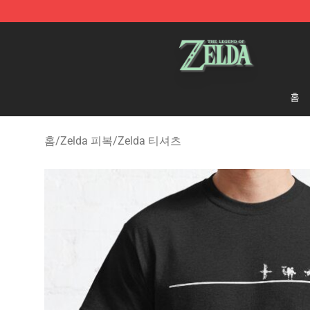
The Legend of Zelda Store - Official The Legend of Z
홈
홈
/
Zelda 피복
/
Zelda 티셔츠