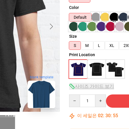
Color
Default
Size
S
M
L
XL
2X
Print Location
blank template
사이즈 가이드 보기
Quantity
이 세일은
02
:
30
:
54