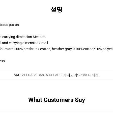
설명
 basis put on
and carrying dimension Medium
ll and carrying dimension Small
lours are 100% preshrunk cotton, heather gray is 90% cotton/10% polyes
ess
SKU
:
ZELDASK-36815-DEFAULT
카테고리
:
Zelda 티셔츠
,
What Customers Say