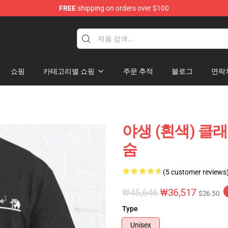
FREE
shipping on orders over $100
elda Merchandise Shop
쇼핑
카테고리별 쇼핑
주문 추적
블로그
연락
야생 (흰색) 클래
숨
(5 customer reviews
₩45,646
₩36,517
$26.50
Type
Unisex