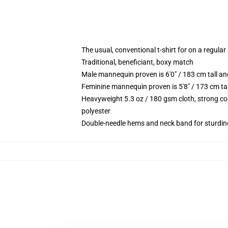
The usual, conventional t-shirt for on a regular
Traditional, beneficiant, boxy match
Male mannequin proven is 6'0" / 183 cm tall 
Feminine mannequin proven is 5'8" / 173 cm ta
Heavyweight 5.3 oz / 180 gsm cloth, strong co
polyester
Double-needle hems and neck band for sturdin