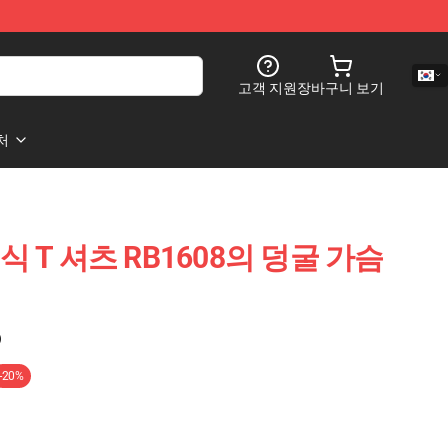
고객 지원
장바구니 보기
처
식 T 셔츠 RB1608의 덩굴 가슴
)
-20%