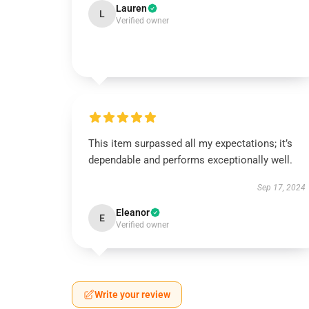
Lauren
L
Verified owner
This item surpassed all my expectations; it’s
dependable and performs exceptionally well.
Sep 17, 2024
Eleanor
E
Verified owner
Write your review