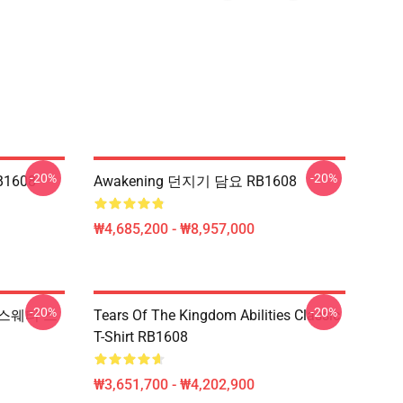
-20%
-20%
1608
Awakening 던지기 담요 RB1608
₩4,685,200 - ₩8,957,000
-20%
-20%
 스웨터 스
Tears Of The Kingdom Abilities Classic
T-Shirt RB1608
₩3,651,700 - ₩4,202,900