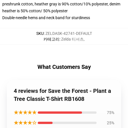
preshrunk cotton, heather gray is 90% cotton/10% polyester, denim
heather is 50% cotton/ 50% polyester
Double-needle hems and neck band for sturdiness
SKU
:
ZELDASK-42741-DEFAULT
카테고리
:
Zelda 티셔츠
,
What Customers Say
4 reviews for Save the Forest - Plant a
Tree Classic T-Shirt RB1608
★★★★★
75%
★★★★☆
25%