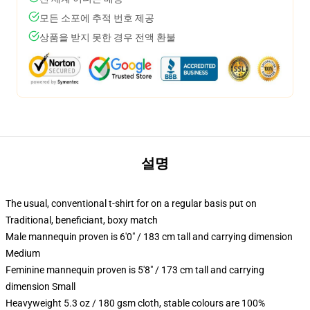
모든 소포에 추적 번호 제공
상품을 받지 못한 경우 전액 환불
설명
The usual, conventional t-shirt for on a regular basis put on
Traditional, beneficiant, boxy match
Male mannequin proven is 6'0" / 183 cm tall and carrying dimension
Medium
Feminine mannequin proven is 5'8" / 173 cm tall and carrying
dimension Small
Heavyweight 5.3 oz / 180 gsm cloth, stable colours are 100%