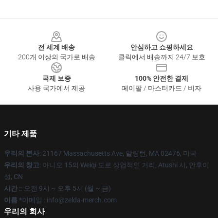
Footer
전 세계 배송
안심하고 쇼핑하세요
200개 이상의 국가로 배송
클릭에서 배송까지 24/7 보호
국제 보증
100% 안전한 결제
사용 국가에서 제공
페이팔 / 마스터카드 / 비자
기타 제품
우리의 본사
: 21167 Massachusetts Ave, 알링턴, MA 02476, 미국
우리의 창고
: 아니오 15의 Weiqi 도로 상업적인 거리, Atushi 시, 안후이
성, CN
시간 :
: 오전 9시 ~ 오후 5시 (월 ~ 금)
이름 *
이메일 : info@zelda-merch.com
우리의 회사