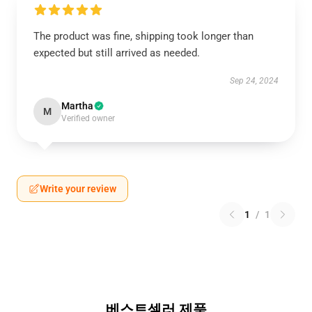
The product was fine, shipping took longer than
expected but still arrived as needed.
Sep 24, 2024
Martha
M
Verified owner
Write your review
1
/
1
베스트셀러 제품