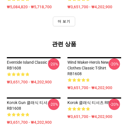
₩5,084,820 - ₩5,718,700
₩3,651,700 - ₩4,202,900
더 보기
관련 상품
Eventide Island Classic T-Shirt
Wind Waker-Hero's New
-20%
-20%
RB1608
Clothes Classic T-Shirt
RB1608
₩3,651,700 - ₩4,202,900
₩3,651,700 - ₩4,202,900
Korok Gun 클래식 티셔츠
Korok 클래식 티셔츠 RB1608
-20%
-20%
RB1608
₩3,651,700 - ₩4,202,900
₩3,651,700 - ₩4,202,900