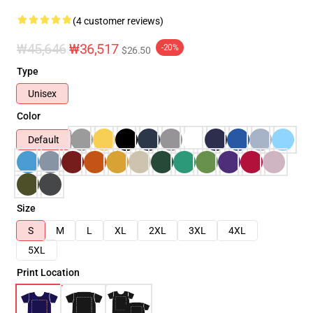
(4 customer reviews)
₩45,646
₩36,517
-20%
$26.50
Type
Unisex
Color
Default
Size
S
M
L
XL
2XL
3XL
4XL
5XL
Print Location