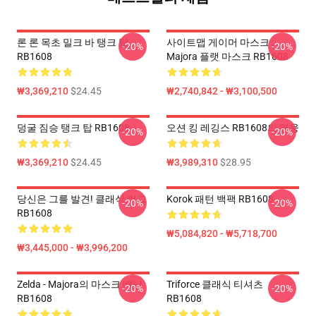
론 론 목초 밀크 바 탱크 탑
사이트맵 게이머 마스크 :
-20%
-20%
RB1608
Majora 플랫 마스크 RB1608
₩3,369,210
$24.45
₩2,740,842 - ₩3,100,500
덩굴 짐승 탱크 탑 RB1608
오션 킹 레깅스 RB1608의 영웅
-20%
-20%
₩3,369,210
$24.45
₩3,989,310
$28.95
당신은 그를 발견! 클래식 머그
Korok 패턴 백팩 RB1608
-20%
-20%
RB1608
₩5,084,820 - ₩5,718,700
₩3,445,000 - ₩3,996,200
Zelda - Majora의 마스크 배낭
Triforce 클래식 티셔츠
-20%
-20%
RB1608
RB1608