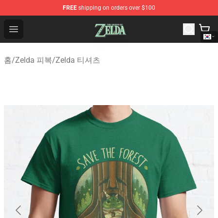
FREE
shipping on orders over $100
The Legend of Zelda Store - Official The Legend of Zel
Open menu
홈
/
Zelda 피복
/
Zelda 티셔츠