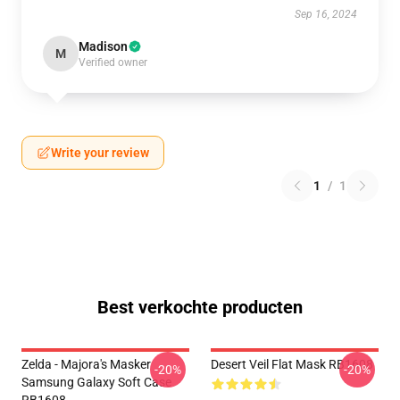
Sep 16, 2024
Madison
M
Verified owner
Write your review
1
/
1
Best verkochte producten
Zelda - Majora's Masker
Desert Veil Flat Mask RB1608
-20%
-20%
Samsung Galaxy Soft Case