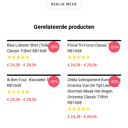
BEKIJK MEER
Gerelateerde producten
Blue Lobster Shirt (Totk)
Floral Tri-Force Classic T-Shirt
-20%
-20%
Classic T-Shirt RB1608
RB1608
€ 24,38 - € 28,06
€ 24,38 - € 28,06
Ik Ben Fout. Klassieke T-Shirt
Zelda Geïnspireerd Kunst, Link
-20%
-20%
RB1608
Ocarina Van De Tijd Lied Van
Stormen Maak Het Regen
Ontwerp Classic T-Shirt
€ 24,38 - € 28,06
RB1608
€ 24,38 - € 28,06