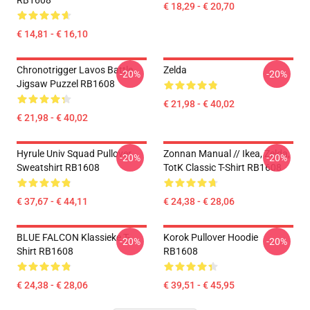
RB1608
€ 18,29 - € 20,70
€ 14,81 - € 16,10
Chronotrigger Lavos Battle
Zelda
-20%
-20%
Jigsaw Puzzel RB1608
€ 21,98 - € 40,02
€ 21,98 - € 40,02
Hyrule Univ Squad Pullover
Zonnan Manual // Ikea, Zelda,
-20%
-20%
Sweatshirt RB1608
TotK Classic T-Shirt RB1608
€ 37,67 - € 44,11
€ 24,38 - € 28,06
BLUE FALCON Klassieke T-
Korok Pullover Hoodie
-20%
-20%
Shirt RB1608
RB1608
€ 24,38 - € 28,06
€ 39,51 - € 45,95