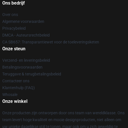
Ons bedrijf
Over ons
Algemene voorwaarden
Privacybeleid
DMCA - Auteursrechtbeleid
CA SB657: Transparantiewet voor de toeleveringsketen
Onze steun
Verzend- en leveringsbeleid
Betalingsvoorwaarden
Teruggave & terugbetalingsbeleid
Contacteer ons
Klantenhulp (FAQ)
Whosale
Onze winkel
Onze producten zijn ontworpen door ons team van wereldklasse. Ons
team levert hoge kwaliteit en mooie designproducten, niet alleen om
uw unieke dagelijkse stijl te tonen, maar ook om u zich geweldig te