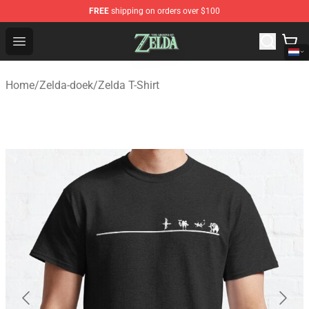
FREE
shipping on orders over $100
The Legend of Zelda Store - Official The Legend of Zel
Open menu
Home
/
Zelda-doek
/
Zelda T-Shirt