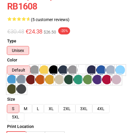
RB1608
(5 customer reviews)
€30.48
€24.38
-20%
$26.50
Type
Unisex
Color
Default
Size
S
M
L
XL
2XL
3XL
4XL
5XL
Print Location