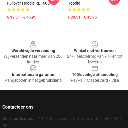
Pullover Hoodie RB1608
Hoodie
€ 39,51 - € 45,95
€ 39,51 - € 45,95
Footer
Wereldwijde verzending
Winkel met vertrouwen
Wij verzenden naar meer dan 200
24/7 beschermd van klikken tot
landen
levering
Internationale garantie
100% veilige afhandeling
Aangeboden in het gebruiksland
PayPal / MasterCard / Visa
Contacteer ons
Ons hoofdkantoor
: 21167 Massachusetts Ave, Arlington, MA 02476,
US