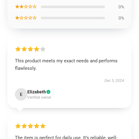
★★☆☆☆
0%
★☆☆☆☆
0%
This product meets my exact needs and performs
flawlessly.
Dec 5, 2024
Elizabeth
E
Verified owner
The item is perfect for daily use. It’s reliable, well-