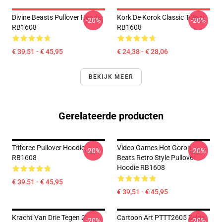
Divine Beasts Pullover Hoodie
Kork De Korok Classic T-Shirt
-20%
-20%
RB1608
RB1608
€ 39,51 - € 45,95
€ 24,38 - € 28,06
BEKIJK MEER
Gerelateerde producten
Triforce Pullover Hoodie
Video Games Hot Goron
-20%
-20%
RB1608
Beats Retro Style Pullover
Hoodie RB1608
€ 39,51 - € 45,95
€ 39,51 - € 45,95
Kracht Van Drie Tegen 2
Cartoon Art PTTT2605 Zelda
-20%
-20%