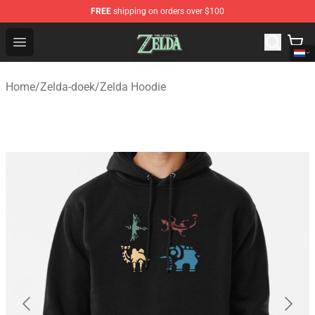
FREE
shipping on orders over $100
The Legend of Zelda Store - Official The Legend of Zel
Open menu
Home
/
Zelda-doek
/
Zelda Hoodie