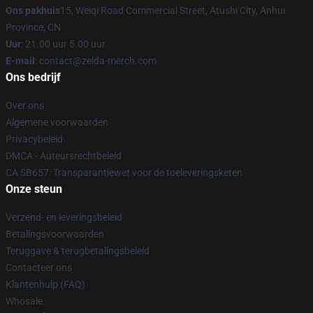
Ons pakhuis
15, Weiqi Road Commercial Street, Atushi City, Anhui
Province, CN
Uur
: 21.00 uur 5.00 uur
E-mail
: contact@zelda-merch.com
Ons bedrijf
Over ons
Algemene voorwaarden
Privacybeleid
DMCA - Auteursrechtbeleid
CA SB657: Transparantiewet voor de toeleveringsketen
Onze steun
Verzend- en leveringsbeleid
Betalingsvoorwaarden
Teruggave & terugbetalingsbeleid
Contacteer ons
Klantenhulp (FAQ)
Whosale