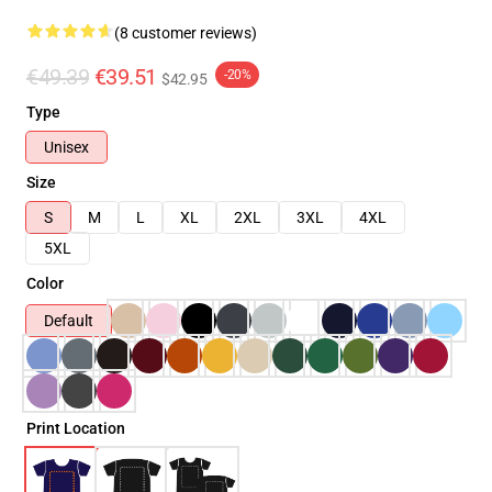
(8 customer reviews)
€49.39
€39.51
-20%
$42.95
Type
Unisex
Size
S
M
L
XL
2XL
3XL
4XL
5XL
Color
Default
Print Location