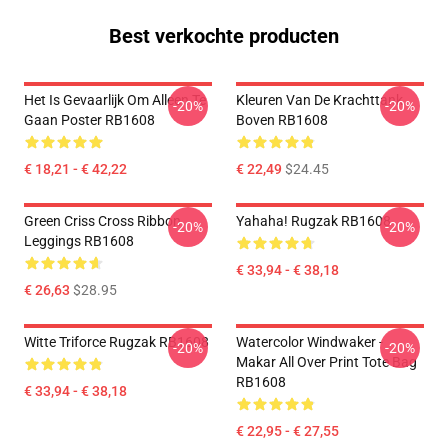
Best verkochte producten
Het Is Gevaarlijk Om Alleen Te
Kleuren Van De Krachttank
-20%
-20%
Gaan Poster RB1608
Boven RB1608
€ 18,21 - € 42,22
€ 22,49
$24.45
Green Criss Cross Ribbon
Yahaha! Rugzak RB1608
-20%
-20%
Leggings RB1608
€ 33,94 - € 38,18
€ 26,63
$28.95
Witte Triforce Rugzak RB1608
Watercolor Windwaker -
-20%
-20%
Makar All Over Print Tote Bag
RB1608
€ 33,94 - € 38,18
€ 22,95 - € 27,55