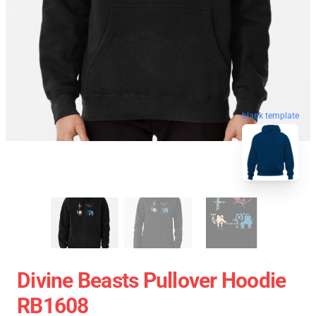
blank template
Divine Beasts Pullover Hoodie
RB1608