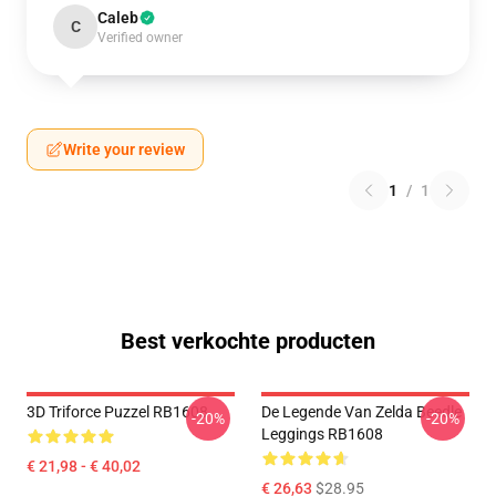
Caleb
C
Verified owner
Write your review
1
/
1
Best verkochte producten
3D Triforce Puzzel RB1608
De Legende Van Zelda Beedle
-20%
-20%
Leggings RB1608
€ 21,98 - € 40,02
€ 26,63
$28.95