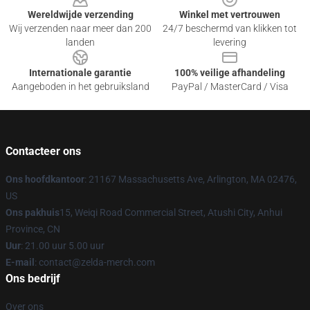
Wereldwijde verzending
Winkel met vertrouwen
Wij verzenden naar meer dan 200
24/7 beschermd van klikken tot
landen
levering
Internationale garantie
100% veilige afhandeling
Aangeboden in het gebruiksland
PayPal / MasterCard / Visa
Contacteer ons
Ons hoofdkantoor
: 21167 Massachusetts Ave, Arlington, MA 02476,
US
Ons pakhuis
15, Weiqi Road Commercial Street, Atushi City, Anhui
Province, CN
Uur
: 21.00 uur 5.00 uur
E-mail
: contact@zelda-merch.com
Ons bedrijf
Over ons