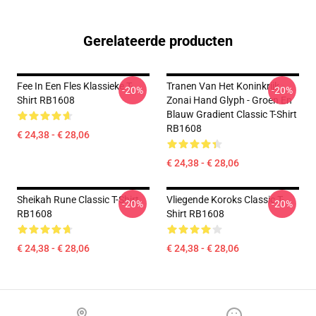
Gerelateerde producten
Fee In Een Fles Klassieke T-
Tranen Van Het Koninkrijk -
-20%
-20%
Shirt RB1608
Zonai Hand Glyph - Groen En
Blauw Gradient Classic T-Shirt
RB1608
€ 24,38 - € 28,06
€ 24,38 - € 28,06
Sheikah Rune Classic T-Shirt
Vliegende Koroks Classic T-
-20%
-20%
RB1608
Shirt RB1608
€ 24,38 - € 28,06
€ 24,38 - € 28,06
Footer