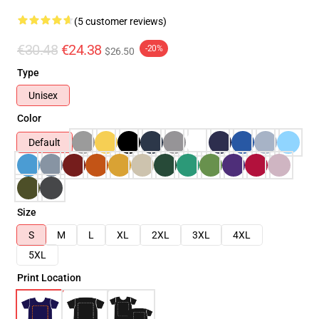
(5 customer reviews)
€30.48
€24.38
-20%
$26.50
Type
Unisex
Color
Default
Size
S
M
L
XL
2XL
3XL
4XL
5XL
Print Location