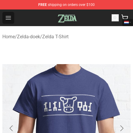
FREE
shipping on orders over $100
The Legend of Zelda Store - Official The Legend of Zel
Open menu
Home
/
Zelda-doek
/
Zelda T-Shirt