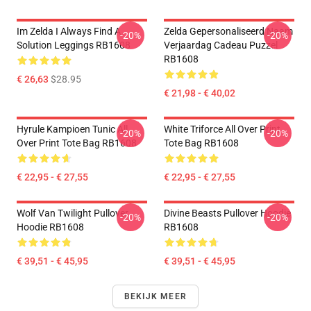
Im Zelda I Always Find A
Zelda Gepersonaliseerd Naam
-20%
-20%
Solution Leggings RB1608
Verjaardag Cadeau Puzzel
RB1608
€ 26,63
$28.95
€ 21,98 - € 40,02
Hyrule Kampioen Tunic All
White Triforce All Over Print
-20%
-20%
Over Print Tote Bag RB1608
Tote Bag RB1608
€ 22,95 - € 27,55
€ 22,95 - € 27,55
Wolf Van Twilight Pullover
Divine Beasts Pullover Hoodie
-20%
-20%
Hoodie RB1608
RB1608
€ 39,51 - € 45,95
€ 39,51 - € 45,95
BEKIJK MEER