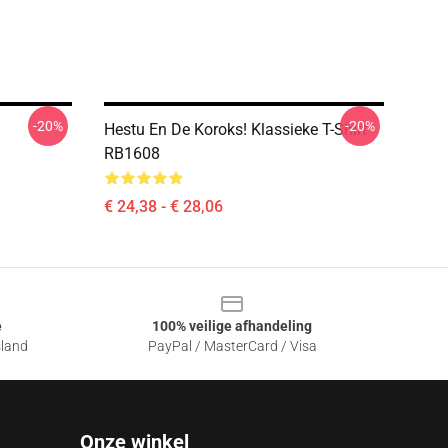
-20%
-20%
Hestu En De Koroks! Klassieke T-Shirt
RB1608
€ 24,38 - € 28,06
e
100% veilige afhandeling
sland
PayPal / MasterCard / Visa
Onze winkel