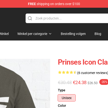
FREE
shipping on orders over $100
elda Merchandise Shop
Winkel
Winkel per categorie
Bestelling volgen
Blog
Prinses Icon Cl
(6 customer reviews
€30.48
€24.38
-20%
$26.50
Type
Unisex
Color