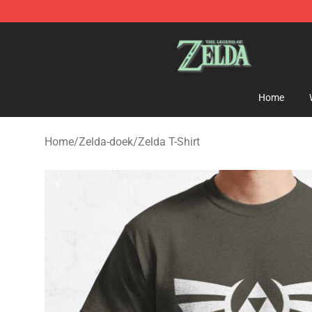
The Legend of Zelda Store - Official The Legend of Z
Home
Home
/
Zelda-doek
/
Zelda T-Shirt