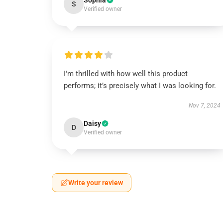
Sophia
S
Verified owner
I'm thrilled with how well this product
performs; it’s precisely what I was looking for.
Nov 7, 2024
Daisy
D
Verified owner
Write your review