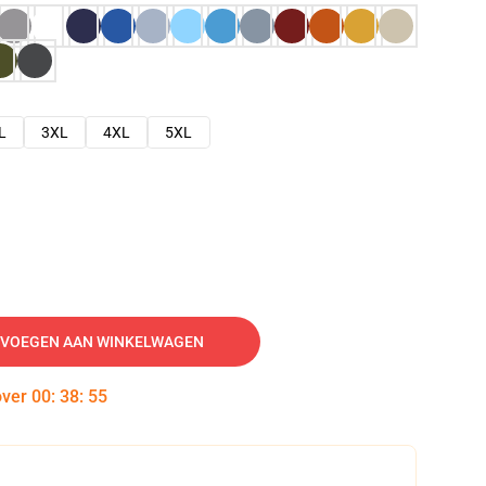
L
3XL
4XL
5XL
VOEGEN AAN WINKELWAGEN
over
00
:
38
:
54