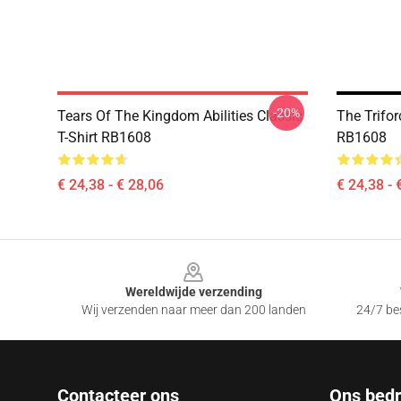
-20%
Tears Of The Kingdom Abilities Classic
The Trifor
T-Shirt RB1608
RB1608
€ 24,38 - € 28,06
€ 24,38 - 
Footer
Wereldwijde verzending
Wij verzenden naar meer dan 200 landen
24/7 bes
Contacteer ons
Ons bedri