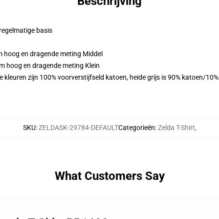
Beschrijving
 regelmatige basis
cm hoog en dragende meting Middel
cm hoog en dragende meting Klein
 kleuren zijn 100% voorverstijfseld katoen, heide grijs is 90% katoen/10
SKU
:
ZELDASK-29784-DEFAULT
Categorieën
:
Zelda T-Shirt
,
What Customers Say