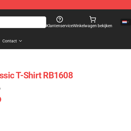
Klantenservice
Winkelwagen bekijken
Contact
assic T-Shirt RB1608
)