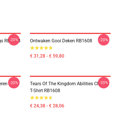
-20%
-20%
ngs RB1608
Ontwaken Gooi Deken RB1608
€ 31,28 - € 59,80
-20%
-20%
eren
Tears Of The Kingdom Abilities Classic
T-Shirt RB1608
€ 24,38 - € 28,06