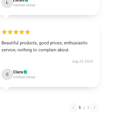
Lucas
L
Verified owner
Beautiful products, good prices, enthusiastic
service, nothing to complain about.
Aug 29, 2024
Clara
C
Verified owner
1
/
1