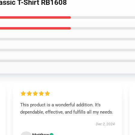
lassic T-Shirt RB1608
This product is a wonderful addition. It’s
dependable, effective, and fulfills all my needs.
Dec 2, 2024