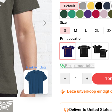
Default
Size
S
M
L
XL
2X
Print Location
Bekijk maattabel
blank template
Quantity
TOE
Deze uitverkoop eindigt 
Deliver to United States