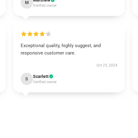
Matthew
M
Verified owner
Exceptional quality, highly suggest, and
responsive customer care.
Oct 25, 2024
Scarlett
S
Verified owner