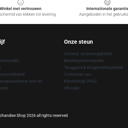
Winkel met vertrouwen
Internationale garanti
chermd van klikken tot levering
Aangeboden in het gebruik
jf
Onze steun
Verzend- en leveringsbeleid
oorwaarden
Betalingsvoorwaarden
d
Teruggave & terugbetalingsbeleid
rsrechtbeleid
Contacteer ons
ransparantiewet voor de
Klantenhulp (FAQ)
keten
Whosale
rchandise Shop 2026 all rights reserved