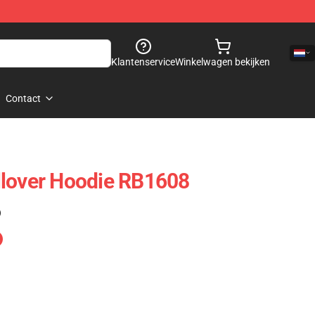
Klantenservice
Winkelwagen bekijken
Contact
llover Hoodie RB1608
)