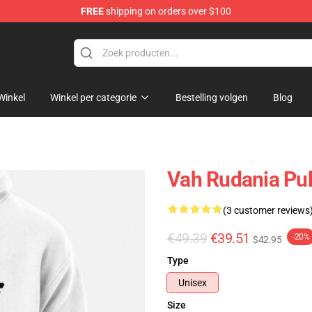
FREE
shipping on orders over $100
elda Merchandise Shop
Winkel
Winkel per categorie
Bestelling volgen
Blog
Vah Rudania Pu
(3 customer reviews
€49.39
€39.51
-20%
$42.95
Type
Unisex
Size