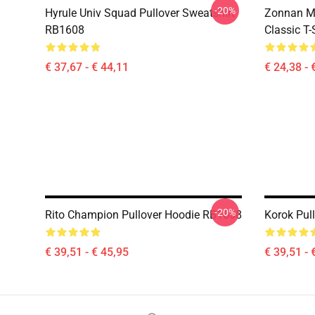
-20%
Hyrule Univ Squad Pullover Sweatshirt
Zonnan Ma
RB1608
Classic T
€ 37,67 - € 44,11
€ 24,38 - 
-20%
Rito Champion Pullover Hoodie RB1608
Korok Pul
€ 39,51 - € 45,95
€ 39,51 - 
Footer