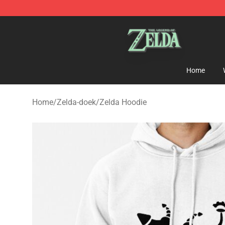
The Legend of Zelda Store - Official The Legend of Z
Home
Home
/
Zelda-doek
/
Zelda Hoodie