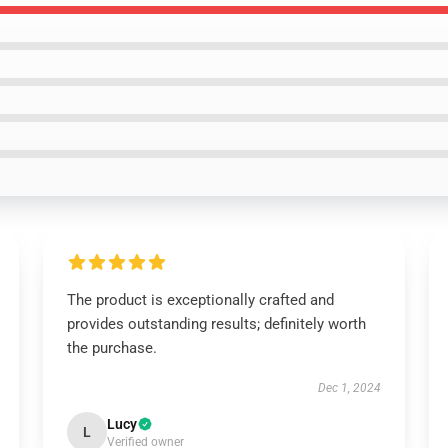
The product is exceptionally crafted and
provides outstanding results; definitely worth
the purchase.
Dec 1, 2024
Lucy
L
Verified owner