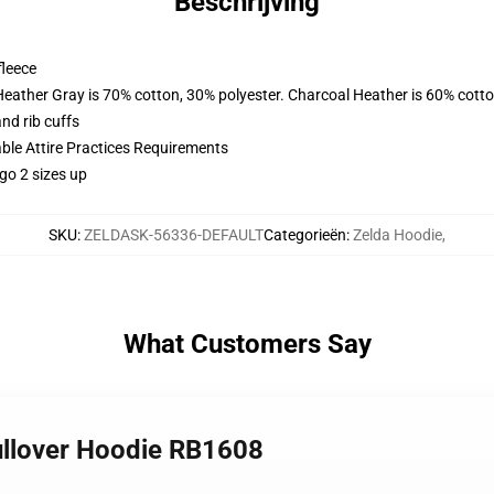
Beschrijving
fleece
Heather Gray is 70% cotton, 30% polyester. Charcoal Heather is 60% cott
nd rib cuffs
able Attire Practices Requirements
go 2 sizes up
SKU
:
ZELDASK-56336-DEFAULT
Categorieën
:
Zelda Hoodie
,
What Customers Say
ullover Hoodie RB1608