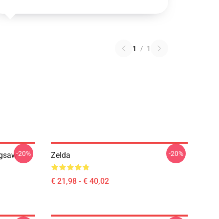
1
/
1
-20%
-20%
igsaw
Zelda
€ 21,98 - € 40,02