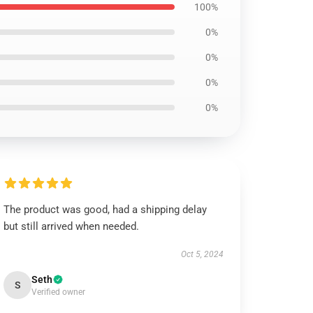
100%
0%
0%
0%
0%
The product was good, had a shipping delay
but still arrived when needed.
Oct 5, 2024
Seth
S
Verified owner