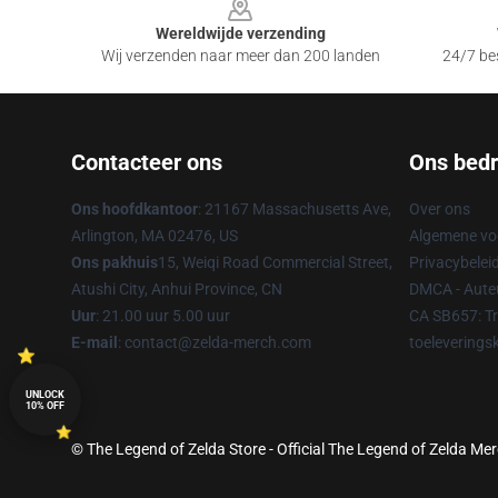
Wereldwijde verzending
Wij verzenden naar meer dan 200 landen
24/7 bes
Contacteer ons
Ons bedri
Ons hoofdkantoor
: 21167 Massachusetts Ave,
Over ons
Arlington, MA 02476, US
Algemene v
Ons pakhuis
15, Weiqi Road Commercial Street,
Privacybelei
Atushi City, Anhui Province, CN
DMCA - Auteu
Uur
: 21.00 uur 5.00 uur
CA SB657: T
E-mail
: contact@zelda-merch.com
toeleverings
UNLOCK
10% OFF
© The Legend of Zelda Store - Official The Legend of Zelda Me