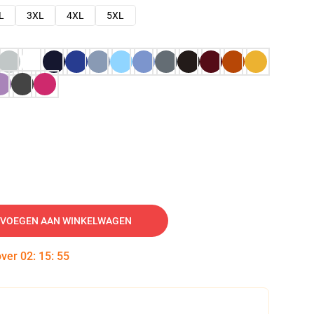
L
3XL
4XL
5XL
VOEGEN AAN WINKELWAGEN
over
02
:
15
:
54