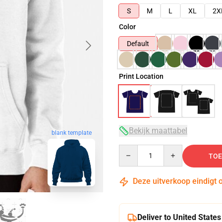
S
M
L
XL
2X
Color
Default
Print Location
Bekijk maattabel
blank template
Quantity
TOE
Deze uitverkoop eindigt 
Deliver to United States