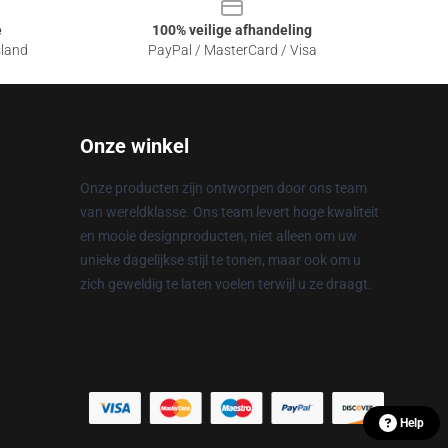
e
100% veilige afhandeling
sland
PayPal / MasterCard / Visa
Onze winkel
Onze producten zijn ontworpen door ons team
van wereldklasse. Ons team levert hoge kwaliteit
en mooie designproducten, niet alleen om uw
unieke dagelijkse stijl te tonen, maar ook om u
zich geweldig te laten voelen terwijl u ze draagt.
Help