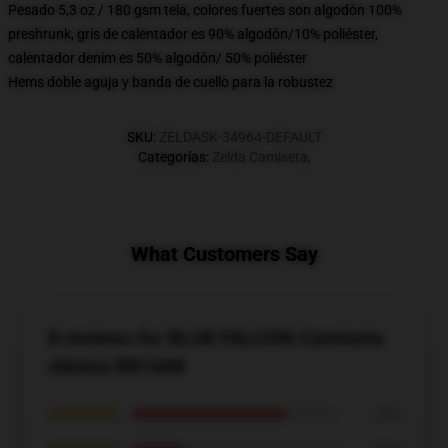
Pesado 5,3 oz / 180 gsm tela, colores fuertes son algodón 100%
preshrunk, gris de calentador es 90% algodón/10% poliéster,
calentador denim es 50% algodón/ 50% poliéster
Hems doble aguja y banda de cuello para la robustez
SKU
:
ZELDASK-34964-DEFAULT
Categorías
:
Zelda Camiseta
,
What Customers Say
8 reviews for BLUE FALCON Camiseta
clásica RB1608
★★★★★
75%