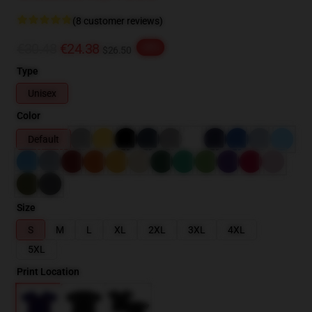
(8 customer reviews)
€30.48
€24.38
-20%
$26.50
Type
Unisex
Color
Default
Size
S
M
L
XL
2XL
3XL
4XL
5XL
Print Location