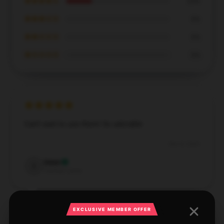
★★★★☆
25%
★★★☆☆
0%
★★☆☆☆
0%
★☆☆☆☆
0%
Can’t wait to use them! So adorable
Dec 8, 2024
Isaac
I
Verified owner
EXCLUSIVE MEMBER OFFER