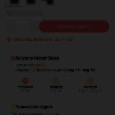
Ver guía de tallas
Quantity
AÑADIR AL CARRITO
Esta venta termina en
02
:
41
:
31
Deliver to United States
Cost to ship:
$6.99
Standard - Order today to get by
Aug. 15 - Aug. 22
Production
Shipping
Delivered
Today
Aug. 11
Aug. 15 - Aug. 22
Transacción segura
Entrega mundial a tu puerta