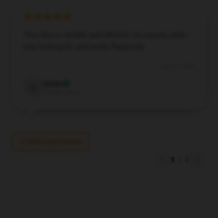
This item is durable and efficient. It’s exactly what I
was looking for and works flawlessly.
Sep 23, 2024
Carter
C
Verified owner
Write your review
1
/
2