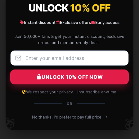
UNLOCK
10% OFF
Fast delivery and great packaging, very pleased.
Dec 5, 2024
Instant discount
Exclusive offers
Early access
Jessica
J
Join 50,000+ fans & get your instant discount, exclusive
Verified owner
drops, and members-only deals.
UNLOCK 10% OFF NOW
Remarkable quality, highly praise, and efficient
customer service.
We respect your privacy. Unsubscribe anytime.
Nov 27, 2024
OR
Sarah
S
Verified owner
›
No thanks, I'd prefer to pay full price.
🎁
🎁