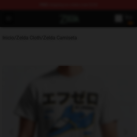
FREE
shipping on orders over $100
The Legend of Zelda Store - Official The Legend of Zel
Open menu
Inicio
/
Zelda Cloth
/
Zelda Camiseta