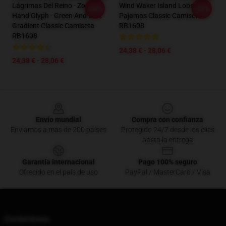
Lágrimas Del Reino - Zonai
Wind Waker Island Lobster
-20%
-20%
Hand Glyph - Green And Blue
Pajamas Classic Camiseta
Gradient Classic Camiseta
RB1608
RB1608
24,38 € - 28,06 €
24,38 € - 28,06 €
Footer
Envío mundial
Compra con confianza
Enviamos a más de 200 países
Protegido 24/7 desde los clics
hasta la entrega
Garantía internacional
Pago 100% seguro
Ofrecido en el país de uso
PayPal / MasterCard / Visa
Contáctenos