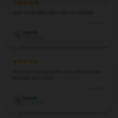
Super comfortable, makes daily use enjoyable.
Nov 12, 2024
Chloe
C
Verified owner
The product was good, there was a shipping delay
but it still came in time.
Oct 3, 2024
Gavin
G
Verified owner