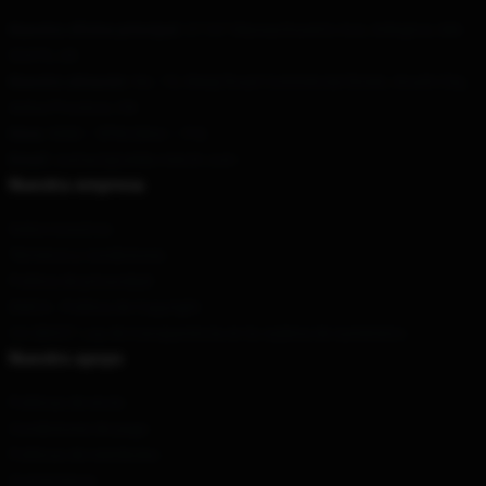
Nuestra oficina principal
: 21167 Massachusetts Ave, Arlington, MA
02476, US
Nuestro almacén
: No. 15, Weiqi Road Commercial Street, Atushi City,
Anhui Province, CN
Hora
: 9AM – 5PM (Mon – Fri)
Email
: contact@zelda-merch.com
Nuestra empresa
Sobre nosotros
Términos y condiciones
Política de privacidad
DMCA - Política de Copyright
CA SB657: Ley de transparencia en la cadena de suministro
Nuestro apoyo
Políticas de envío
Condiciones de pago
Políticas de reembolso
Contáctenos