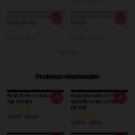
24,38 € - 28,06 €
BLUE FALCON Camiseta
Korok Pullover Hoodie
-20%
-20%
Clásica RB1608
RB1608
24,38 € - 28,06 €
39,51 € - 45,95 €
VER MÁS
Productos relacionados
Bomb Technician Classic T-
Divine Beasts Breath Of The
-20%
-20%
Shirt RB1608
Wild (white) Classic T-Shirt
RB1608
24,38 € - 28,06 €
24,38 € - 28,06 €