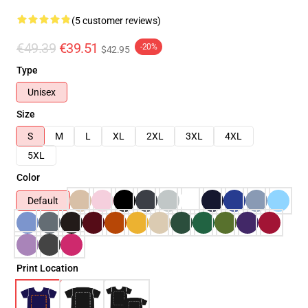
(5 customer reviews)
€49.39
€39.51
-20%
$42.95
Type
Unisex
Size
S
M
L
XL
2XL
3XL
4XL
5XL
Color
Default
Print Location