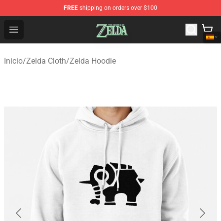
FREE
shipping on orders over $100
The Legend of Zelda Store - Official The Legend of Zel
Open menu
Inicio
/
Zelda Cloth
/
Zelda Hoodie