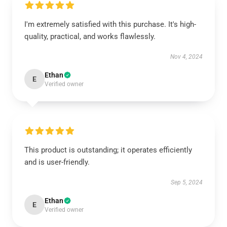
I'm extremely satisfied with this purchase. It's high-
quality, practical, and works flawlessly.
Nov 4, 2024
Ethan
E
Verified owner
This product is outstanding; it operates efficiently
and is user-friendly.
Sep 5, 2024
Ethan
E
Verified owner