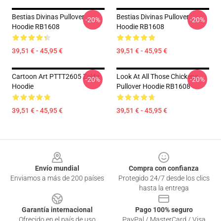
Bestias Divinas Pullover
Bestias Divinas Pullover
-20%
-20%
Hoodie RB1608
Hoodie RB1608
39,51 € - 45,95 €
39,51 € - 45,95 €
Cartoon Art PTTT2605 Zelda
Look At All Those Chickens
-20%
-20%
Hoodie
Pullover Hoodie RB1608
39,51 € - 45,95 €
39,51 € - 45,95 €
Footer
Envío mundial
Compra con confianza
Enviamos a más de 200 países
Protegido 24/7 desde los clics
hasta la entrega
Garantía internacional
Pago 100% seguro
Ofrecido en el país de uso
PayPal / MasterCard / Visa