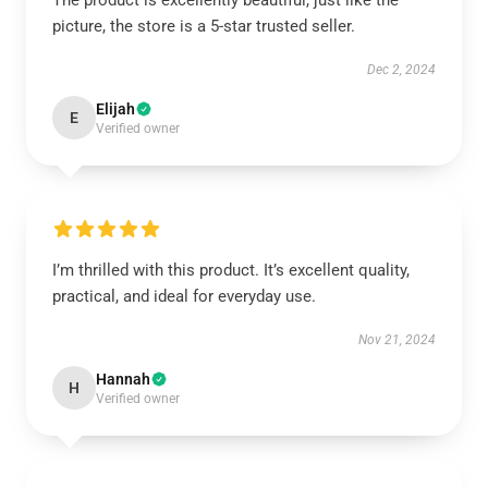
The product is excellently beautiful, just like the
picture, the store is a 5-star trusted seller.
Dec 2, 2024
Elijah
E
Verified owner
I’m thrilled with this product. It’s excellent quality,
practical, and ideal for everyday use.
Nov 21, 2024
Hannah
H
Verified owner