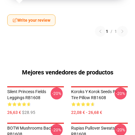
Write your review
1
/
1
Mejores vendedores de productos
Silent Princess Fields
Koroks Y Korok Seeds Pattern
-20%
-20%
Leggings RB1608
Tire Pillow RB1608
26,63 €
$28.95
22,08 € - 26,68 €
BOTW Mushrooms Backpack
Rupias Pullover Sweatshirt
-20%
-20%
RB1608
RB1608