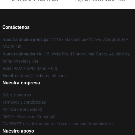
Contáctenos
Nuestra oficina principal
: 21167 Massachusetts Ave, Arlington, MA
02476, US
Nuestro almacén
: No. 15, Weiqi Road Commercial Street, Atushi City,
Anhui Province, CN
Hora
: 9AM – 5PM (Mon – Fri)
Email
: contact@zelda-merch.com
Nuestra empresa
Sobre nosotros
Términos y condiciones
Política de privacidad
DMCA - Política de Copyright
CA SB657: Ley de transparencia en la cadena de suministro
Nuestro apoyo