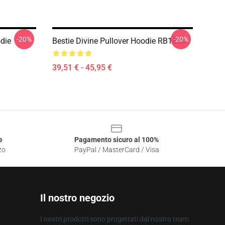
-20%
-20%
odie
Bestie Divine Pullover Hoodie RB1608
39,51 € - 45,95 €
e
Pagamento sicuro al 100%
zo
PayPal / MasterCard / Visa
Il nostro negozio
I nostri prodotti sono progettati dal nostro team