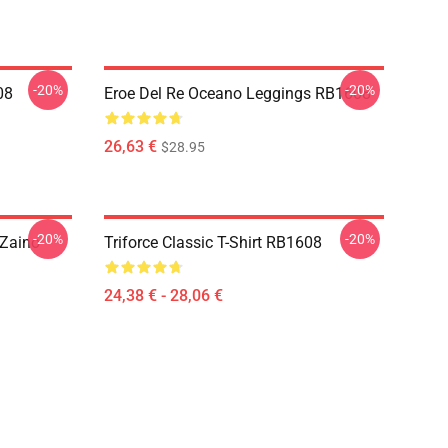
-20%
-20%
08
Eroe Del Re Oceano Leggings RB1608
26,63 €
$28.95
-20%
-20%
 Zaino
Triforce Classic T-Shirt RB1608
24,38 € - 28,06 €