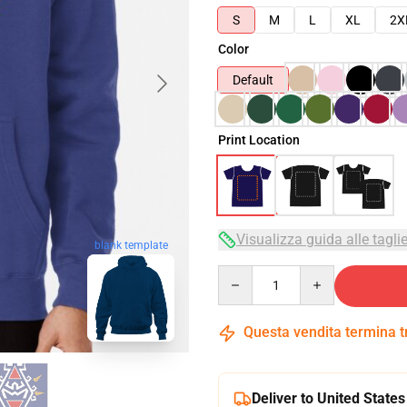
S
M
L
XL
2X
Color
Default
Print Location
Visualizza guida alle tagli
blank template
Quantity
Questa vendita termina 
Deliver to United States