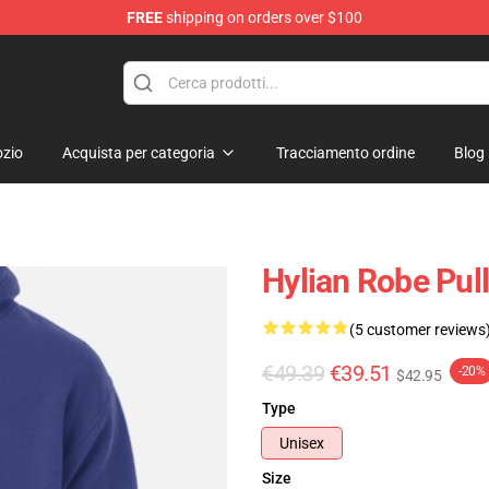
FREE
shipping on orders over $100
elda Merchandise Shop
zio
Acquista per categoria
Tracciamento ordine
Blog
Hylian Robe Pul
(5 customer reviews
€49.39
€39.51
-20%
$42.95
Type
Unisex
Size