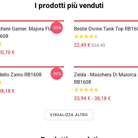
I prodotti più venduti
-20%
here Gamer: Majora Flat
Bestie Divine Tank Top RB16
608
22,49 €
$24.45
20,70 €
-20%
ello Zaino RB1608
Zelda - Maschera Di Maiorca
RB1608
38,18 €
33,94 € - 38,18 €
VISUALIZZA ALTRO