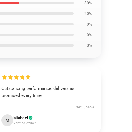
80%
20%
0%
0%
0%
Outstanding performance, delivers as
promised every time.
Dec 5, 2024
Michael
M
Verified owner