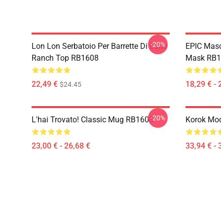
-20%
Lon Lon Serbatoio Per Barrette Di Latte
EPIC Masc
Ranch Top RB1608
Mask RB1
22,49 €
18,29 € - 
$24.45
-20%
L'hai Trovato! Classic Mug RB1608
Korok Mod
23,00 € - 26,68 €
33,94 € - 