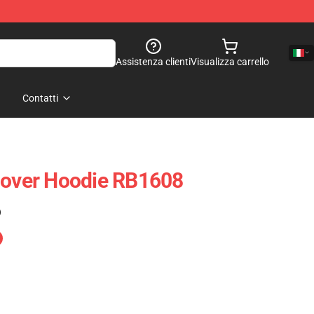
Assistenza clienti
Visualizza carrello
Contatti
lover Hoodie RB1608
)