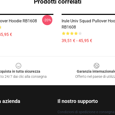
Prodotti correlati
-20%
lover Hoodie RB1608
Irule Univ Squad Pullover Ho
RB1608
45,95 €
39,51 € - 45,95 €
cquista in tutta sicurezza
Garanzia internazional
to 24/7 dai clic alla consegna
Offerto nel paese di utiliz
a azienda
Il nostro supporto
Condizioni di spedizione e consegna