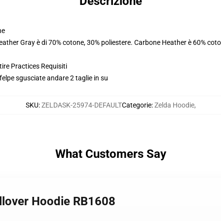
Descrizione
ne
Heather Gray è di 70% cotone, 30% poliestere. Carbone Heather è 60% coto
ire Practices Requisiti
felpe sgusciate andare 2 taglie in su
SKU
:
ZELDASK-25974-DEFAULT
Categorie
:
Zelda Hoodie
,
What Customers Say
ullover Hoodie RB1608