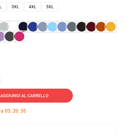
L
3XL
4XL
5XL
e
AGGIUNGI AL CARRELLO
tra
03
:
20
:
54