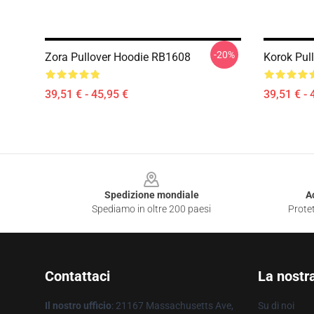
-20%
Zora Pullover Hoodie RB1608
Korok Pul
39,51 € - 45,95 €
39,51 € - 
Footer
Spedizione mondiale
A
Spediamo in oltre 200 paesi
Protet
Contattaci
La nostr
Il nostro ufficio
: 21167 Massachusetts Ave,
Su di noi