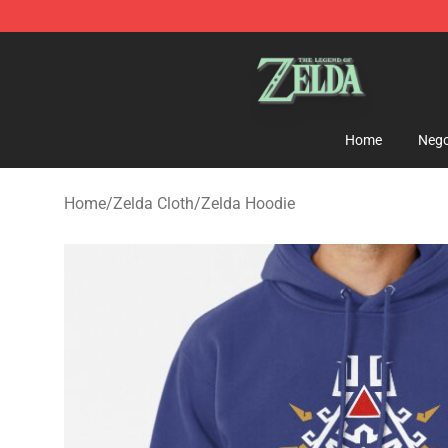
The Legend of Zelda Store - Official The Legend of Z
Home
Nego
Home
/
Zelda Cloth
/
Zelda Hoodie