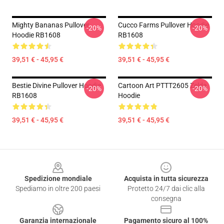
Mighty Bananas Pullover
Cucco Farms Pullover Hoodie
-20%
-20%
Hoodie RB1608
RB1608
39,51 € - 45,95 €
39,51 € - 45,95 €
Bestie Divine Pullover Hoodie
Cartoon Art PTTT2605 Zelda
-20%
-20%
RB1608
Hoodie
39,51 € - 45,95 €
39,51 € - 45,95 €
Footer
Spedizione mondiale
Acquista in tutta sicurezza
Spediamo in oltre 200 paesi
Protetto 24/7 dai clic alla
consegna
Garanzia internazionale
Pagamento sicuro al 100%