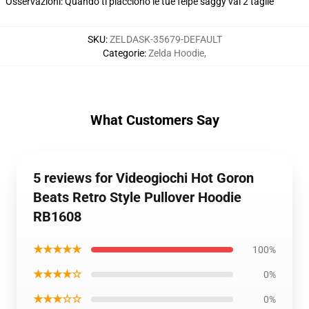
Osservazioni: Quando ti piacciono le tue felpe saggy vai 2 taglie
SKU
:
ZELDASK-35679-DEFAULT
Categorie
:
Zelda Hoodie
,
What Customers Say
5 reviews for Videogiochi Hot Goron
Beats Retro Style Pullover Hoodie
RB1608
★★★★★
100%
★★★★☆
0%
★★★☆☆
0%