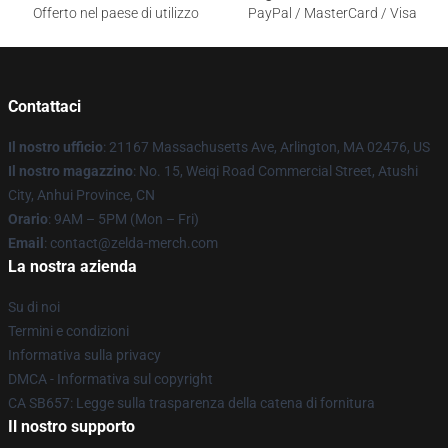
Offerto nel paese di utilizzo
PayPal / MasterCard / Visa
Contattaci
Il nostro ufficio
: 21167 Massachusetts Ave, Arlington, MA 02476, US
Il nostro magazzino
: No. 15, Weiqi Road Commercial Street, Atushi
City, Anhui Province, CN
Orario
: 9AM – 5PM (Mon – Fri)
Email
: contact@zelda-merch.com
La nostra azienda
Su di noi
Termini e condizioni
Informativa sulla privacy
DMCA - Informativa sul copyright
CA SB657: Legge sulla trasparenza della catena di fornitura
Il nostro supporto