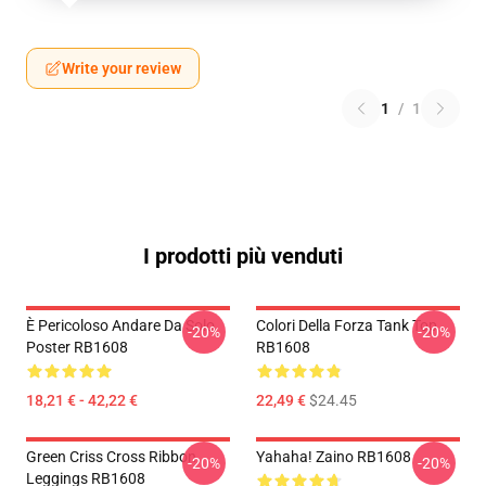
Write your review
1
/
1
I prodotti più venduti
È Pericoloso Andare Da Solo
Colori Della Forza Tank Top
-20%
-20%
Poster RB1608
RB1608
18,21 € - 42,22 €
22,49 €
$24.45
Green Criss Cross Ribbon
Yahaha! Zaino RB1608
-20%
-20%
Leggings RB1608