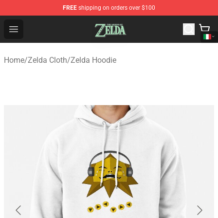
FREE
shipping on orders over $100
The Legend of Zelda Store - Official The Legend of Zel
Open menu
Home
/
Zelda Cloth
/
Zelda Hoodie