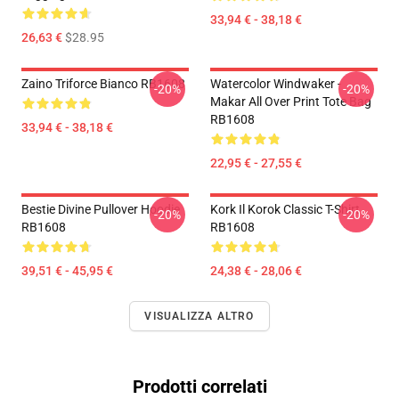
33,94 € - 38,18 €
26,63 €
$28.95
Zaino Triforce Bianco RB1608
Watercolor Windwaker -
-20%
-20%
Makar All Over Print Tote Bag
RB1608
33,94 € - 38,18 €
22,95 € - 27,55 €
Bestie Divine Pullover Hoodie
Kork Il Korok Classic T-Shirt
-20%
-20%
RB1608
RB1608
39,51 € - 45,95 €
24,38 € - 28,06 €
VISUALIZZA ALTRO
Prodotti correlati