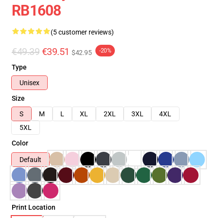
RB1608
(5 customer reviews)
€49.39
€39.51
-20%
$42.95
Type
Unisex
Size
S
M
L
XL
2XL
3XL
4XL
5XL
Color
Default
Print Location