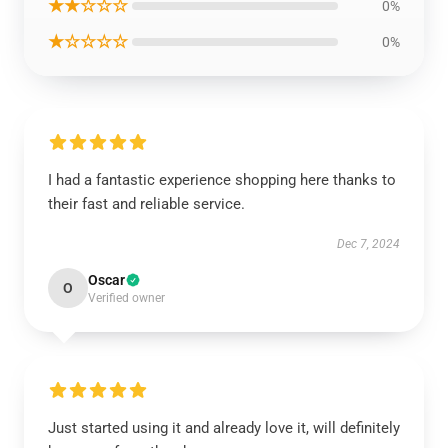
★★☆☆☆
0%
★☆☆☆☆
0%
I had a fantastic experience shopping here thanks to
their fast and reliable service.
Dec 7, 2024
Oscar
O
Verified owner
Just started using it and already love it, will definitely