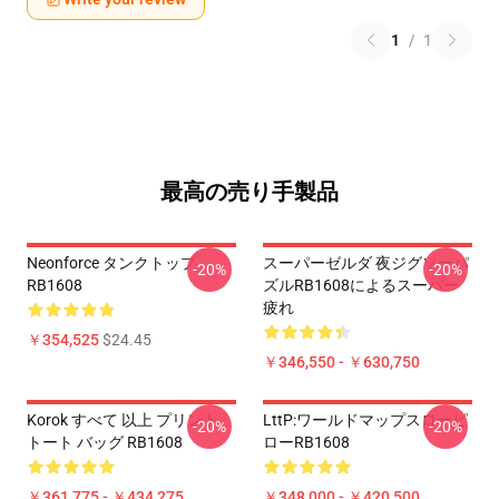
1
/
1
最高の売り手製品
Neonforce タンクトップ
スーパーゼルダ 夜ジグソーパ
-20%
-20%
RB1608
ズルRB1608によるスーパー
疲れ
￥354,525
$24.45
￥346,550 - ￥630,750
Korok すべて 以上 プリント
LttP:ワールドマップスローピ
-20%
-20%
トート バッグ RB1608
ローRB1608
￥361,775 - ￥434,275
￥348,000 - ￥420,500