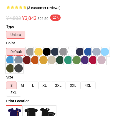
(3 customer reviews)
¥4,803
¥3,843
-20%
$26.50
Type
Unisex
Color
Default
Size
S
M
L
XL
2XL
3XL
4XL
5XL
Print Location