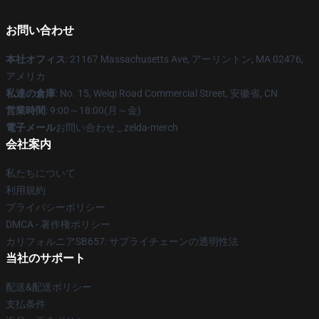
お問い合わせ
本社オフィス
: 21167 Massachusetts Ave, アーリントン, MA 02476,
アメリカ
私達の倉庫
: No. 15, Weiqi Road Commercial Street, 安徽省, CN
営業時間
: 9:00～18:00(月～金)
電子メール
お問い合わせ _ zelda-merch
会社案内
私たちについて
利用規約
プライバシーポリシー
DMCA - 著作権ポリシー
カリフォルニアSB657: サプライチェーンの透明性法
当社のサポート
配送&配送ポリシー
支払条件