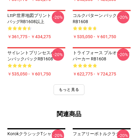
LttP:世界地図プリントトート
コルクパターン バックパック
-20%
-20%
バッグRB1608以上
RB1608
￥361,775 - ￥434,275
￥535,050 - ￥601,750
サイレントプリンセスパター
トライフォース プルオーバー
-20%
-20%
ンバックパックRB1608
パーカー RB1608
￥535,050 - ￥601,750
￥622,775 - ￥724,275
もっと見る
関連商品
KorokクラシックTシャツ
フェアリーボトルクラシック
-20%
-20%