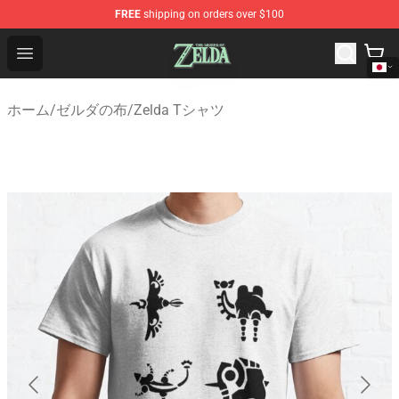
FREE
shipping on orders over $100
The Legend of Zelda Store - Official The Legend of Zel
Open menu
ホーム
/
ゼルダの布
/
Zelda Tシャツ