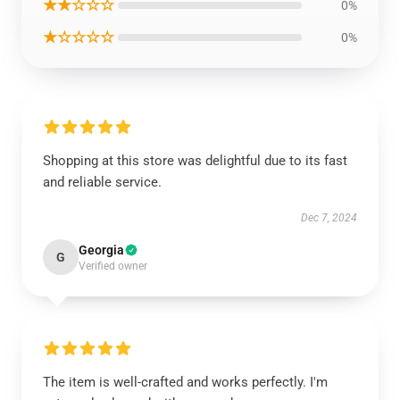
★★☆☆☆
0%
★☆☆☆☆
0%
Shopping at this store was delightful due to its fast
and reliable service.
Dec 7, 2024
Georgia
G
Verified owner
The item is well-crafted and works perfectly. I'm