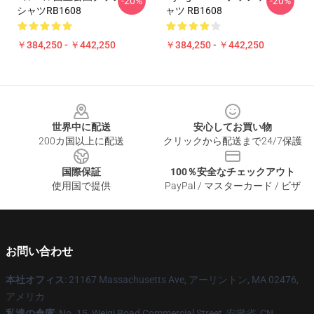
-20%
-20%
シャツRB1608
ャツ RB1608
￥384,250 - ￥442,250
￥384,250 - ￥442,250
Footer
世界中に配送
安心してお買い物
200カ国以上に配送
クリックから配送まで24/7保護
国際保証
100％安全なチェックアウト
使用国で提供
PayPal / マスターカード / ビザ
お問い合わせ
本社オフィス
: 21167 Massachusetts Ave, アーリントン, MA 02476,
アメリカ
私達の倉庫
: No. 15, Weiqi Road Commercial Street, 安徽省, CN