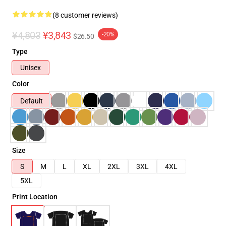
(8 customer reviews)
¥4,803
¥3,843
-20%
$26.50
Type
Unisex
Color
Default
Size
S
M
L
XL
2XL
3XL
4XL
5XL
Print Location