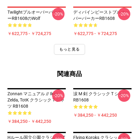
Twilightプルオーバーパーカ
ディバインビーストプルオー
-20%
-20%
ーRB1608のWolf
バーパーカーRB1608
￥622,775 - ￥724,275
￥622,775 - ￥724,275
もっと見る
関連商品
Zonnan マニュアル // Ikea,
涙 M 剣 クラシック T シャツ
-20%
-20%
Zelda, TotK クラシック T シャ
RB1608
ツ RB1608
￥384,250 - ￥442,250
￥384,250 - ￥442,250
Hルール国立公園クラシックT
Flying Koroks クラシック T シ