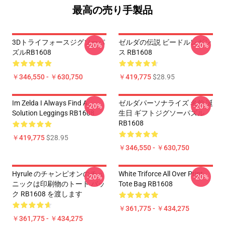
最高の売り手製品
3Dトライフォースジグソーパ
ゼルダの伝説 ビードルレギン
-20%
-20%
ズルRB1608
ス RB1608
￥346,550 - ￥630,750
￥419,775
$28.95
Im Zelda I Always Find A
ゼルダパーソナライズ 名前 誕
-20%
-20%
Solution Leggings RB1608
生日 ギフトジグソーパズル
RB1608
￥419,775
$28.95
￥346,550 - ￥630,750
Hyrule のチャンピオンのチュ
White Triforce All Over Print
-20%
-20%
ニックは印刷物のトート バッ
Tote Bag RB1608
ク RB1608 を渡します
￥361,775 - ￥434,275
￥361,775 - ￥434,275