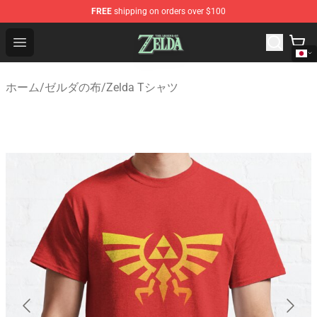
FREE
shipping on orders over $100
The Legend of Zelda Store - Official The Legend of Zel
Open menu
ホーム
/
ゼルダの布
/
Zelda Tシャツ