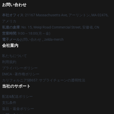
お問い合わせ
本社オフィス
: 21167 Massachusetts Ave, アーリントン, MA 02476,
アメリカ
私達の倉庫
: No. 15, Weiqi Road Commercial Street, 安徽省, CN
営業時間
: 9:00～18:00(月～金)
電子メール
お問い合わせ _ zelda-merch
会社案内
私たちについて
利用規約
プライバシーポリシー
DMCA - 著作権ポリシー
カリフォルニアSB657: サプライチェーンの透明性法
当社のサポート
配送&配送ポリシー
支払条件
返品・返金ポリシー