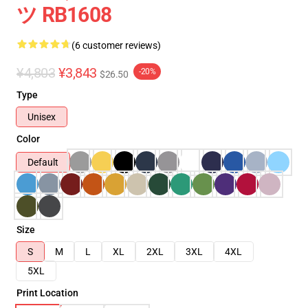
ツ RB1608
(6 customer reviews)
¥4,803
¥3,843
-20%
$26.50
Type
Unisex
Color
Default
Size
S
M
L
XL
2XL
3XL
4XL
5XL
Print Location