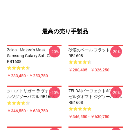
最高の売り手製品
Zelda - Majora's Mask
砂漠のベール フラット マスク
-20%
-20%
Samsung Galaxy Soft Case
RB1608
RB1608
￥288,405 - ￥326,250
￥233,450 - ￥253,750
クロノトリガー ラヴォスバト
ZELDA|パーフェクトギフト |
-20%
-20%
ルジグソーパズル RB1608
ゼルダギフト ジグソーパズル
RB1608
￥346,550 - ￥630,750
￥346,550 - ￥630,750