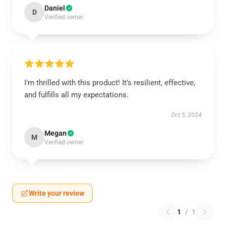
Daniel
D
Verified owner
I’m thrilled with this product! It’s resilient, effective,
and fulfills all my expectations.
Oct 5, 2024
Megan
M
Verified owner
Write your review
1
/
1