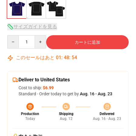
サイズガイドを見る
Quantity
カートに追加
このセールはあと
01
:
48
:
54
Deliver to United States
Cost to ship:
$6.99
Standard - Order today to get by
Aug. 16 - Aug. 23
Production
Shipping
Delivered
Today
Aug. 12
Aug. 16 - Aug. 23