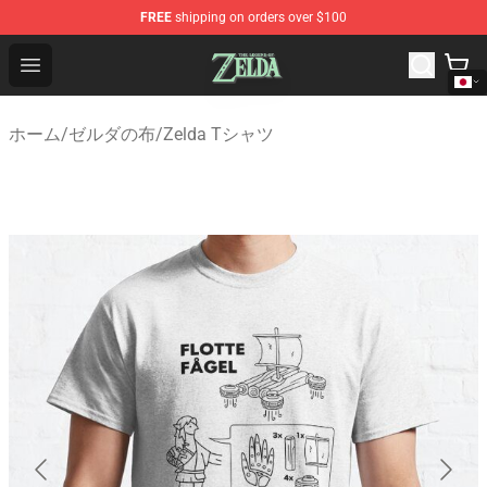
FREE
shipping on orders over $100
The Legend of Zelda Store - Official The Legend of Zel
Open menu
ホーム
/
ゼルダの布
/
Zelda Tシャツ