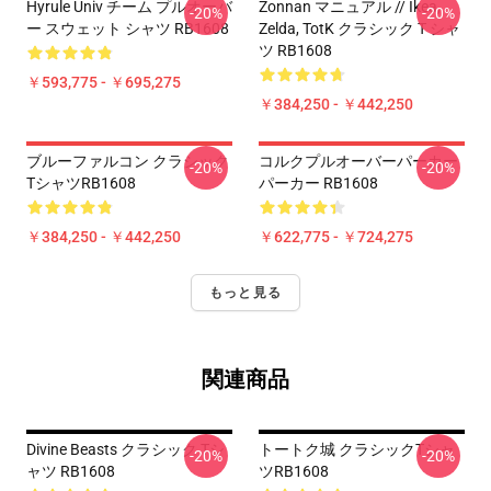
Hyrule Univ チーム プルオーバ
Zonnan マニュアル // Ikea,
-20%
-20%
ー スウェット シャツ RB1608
Zelda, TotK クラシック T シャ
ツ RB1608
￥593,775 - ￥695,275
￥384,250 - ￥442,250
ブルーファルコン クラシック
コルクプルオーバーパーカー
-20%
-20%
TシャツRB1608
パーカー RB1608
￥384,250 - ￥442,250
￥622,775 - ￥724,275
もっと見る
関連商品
Divine Beasts クラシック Tシ
トートク城 クラシックTシャ
-20%
-20%
ャツ RB1608
ツRB1608