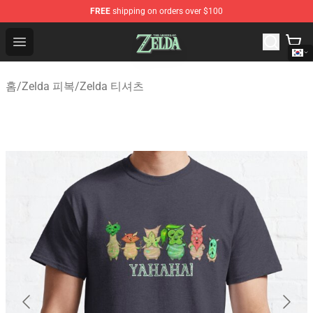
FREE
shipping on orders over $100
The Legend of Zelda Store - Official The Legend of Zel
Open menu
홈
/
Zelda 피복
/
Zelda 티셔츠