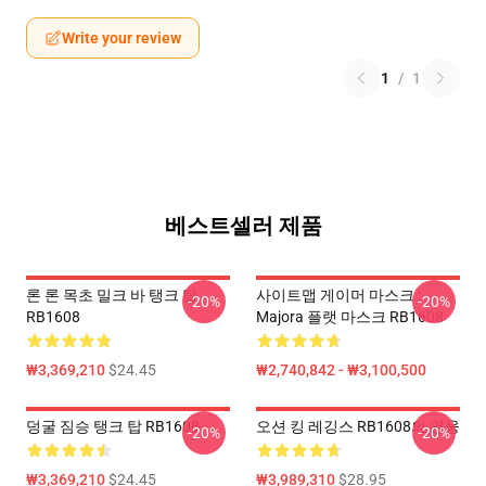
Write your review
1
/
1
베스트셀러 제품
론 론 목초 밀크 바 탱크 탑
사이트맵 게이머 마스크 :
-20%
-20%
RB1608
Majora 플랫 마스크 RB1608
₩3,369,210
$24.45
₩2,740,842 - ₩3,100,500
덩굴 짐승 탱크 탑 RB1608
오션 킹 레깅스 RB1608의 영웅
-20%
-20%
₩3,369,210
$24.45
₩3,989,310
$28.95