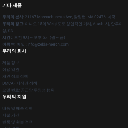
기타 제품
우리의 본사
: 21167 Massachusetts Ave, 알링턴, MA 02476, 미국
우리의 창고
: 아니오 15의 Weiqi 도로 상업적인 거리, Atushi 시, 안후이
성, CN
시간 :
: 오전 9시 ~ 오후 5시 (월 ~ 금)
이름 *
이메일 : info@zelda-merch.com
우리의 회사
제품 정보
이용 약관
개인 정보 정책
DMCA - 저작권 정책
모델 번호: 공급망 투명성 행위
우리의 지원
배송 및 배송 정책
지불 기간
반품 및 환불 정책