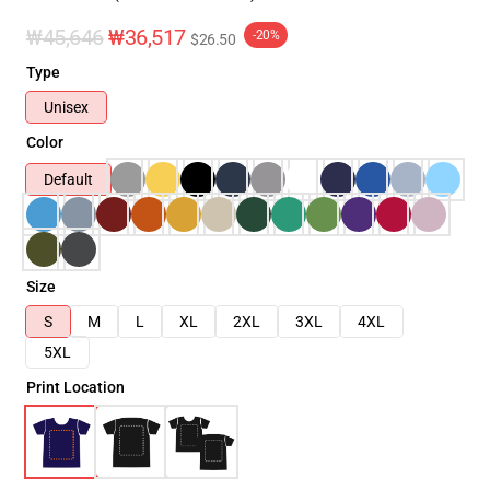
₩45,646
₩36,517
-20%
$26.50
Type
Unisex
Color
Default
Size
S
M
L
XL
2XL
3XL
4XL
5XL
Print Location