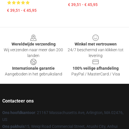
€ 39,51 - € 45,95
€ 39,51 - € 45,95
Footer
Wereldwijde verzending
Winkel met vertrouwen
Wij verzenden naar meer dan 200
24/7 beschermd van klikken tot
landen
levering
Internationale garantie
100% veilige afhandeling
Aangeboden in het gebruiksland
PayPal / MasterCard / Visa
Contacteer ons
Ons hoofdkantoor
: 21167 Massachusetts Ave, Arlington, MA 02476,
US
Ons pakhuis
15, Weiqi Road Commercial Street, Atushi City, Anhui