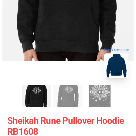
blank template
Sheikah Rune Pullover Hoodie
RB1608