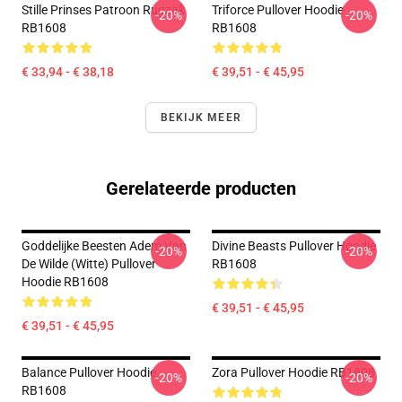
Stille Prinses Patroon Rugzak
Triforce Pullover Hoodie
-20%
-20%
RB1608
RB1608
€ 33,94 - € 38,18
€ 39,51 - € 45,95
BEKIJK MEER
Gerelateerde producten
Goddelijke Beesten Adem Van
Divine Beasts Pullover Hoodie
-20%
-20%
De Wilde (witte) Pullover
RB1608
Hoodie RB1608
€ 39,51 - € 45,95
€ 39,51 - € 45,95
Balance Pullover Hoodie
Zora Pullover Hoodie RB1608
-20%
-20%
RB1608