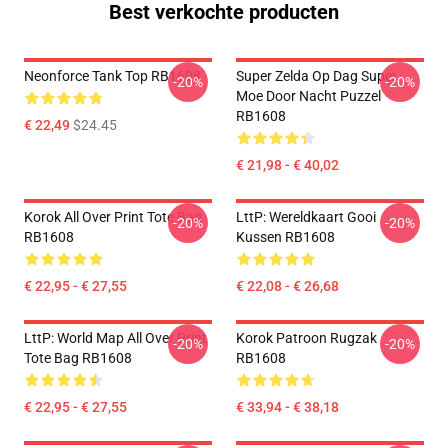
Best verkochte producten
Neonforce Tank Top RB1608
Super Zelda Op Dag Super
-20%
-20%
Moe Door Nacht Puzzel
RB1608
€ 22,49
$24.45
€ 21,98 - € 40,02
Korok All Over Print Tote Bag
LttP: Wereldkaart Gooi
-20%
-20%
RB1608
Kussen RB1608
€ 22,95 - € 27,55
€ 22,08 - € 26,68
LttP: World Map All Over Print
Korok Patroon Rugzak
-20%
-20%
Tote Bag RB1608
RB1608
€ 22,95 - € 27,55
€ 33,94 - € 38,18