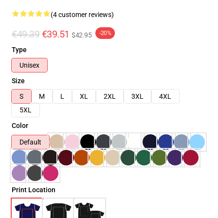
(4 customer reviews)
€49.39
€39.51
-20%
$42.95
Type
Unisex
Size
S
M
L
XL
2XL
3XL
4XL
5XL
Color
Default
Print Location