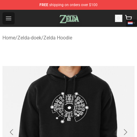
FREE
shipping on orders over $100
The Legend of Zelda Store - Official The Legend of Zel
Open menu
Home
/
Zelda-doek
/
Zelda Hoodie