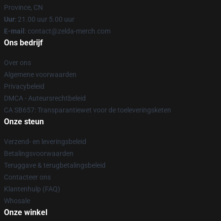
Province, CN
Uur
: 21.00 uur 5.00 uur
E-mail
: contact@zelda-merch.com
Ons bedrijf
Over ons
Algemene voorwaarden
Privacybeleid
DMCA - Auteursrechtbeleid
CA SB657: Transparantiewet voor de toeleveringsketen
Onze steun
Verzend- en leveringsbeleid
Betalingsvoorwaarden
Teruggave & terugbetalingsbeleid
Contacteer ons
Klantenhulp (FAQ)
Whosale
Onze winkel