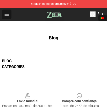
FREE
shipping on orders over $100
The Legend of Zelda Store - Official The Legend of Zel
Open menu
Blog
BLOG
CATEGORIES
Footer
Envio mundial
Compre com confiança
Enviamos para mais de 200 países
Protegido 24/7, do clique à