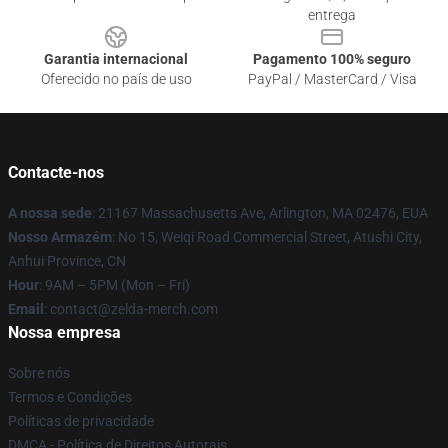
entrega
Garantia internacional
Pagamento 100% seguro
Oferecido no país de uso
PayPal / MasterCard / Visa
Contacte-nos
A nossa sede
: 21167 Massachusetts Ave, Arlington, MA 02476, EUA
Nosso Armazém
: No 15, Weiqi Road Commercial Street, Atushi City,
Anhui Province, CN
Hour
: 9AM – 5PM (Mon – Fri)
Email
: contact@zelda-merch.com
Nossa empresa
Sobre nós
Termos e Condições
Políticas de privacidade
DMCA - Política de Direitos Autorais