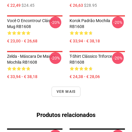
€ 22,49
$24.45
€ 26,63
$28.95
Você O Encontrou! Clássico
Korok Padrão Mochila
-20%
-20%
Mug RB1608
RB1608
€ 23,00 - € 26,68
€ 33,94 - € 38,18
Zelda - Máscara De Maiora
T-Shirt Clássico Triforce
-20%
-20%
Mochila RB1608
RB1608
€ 33,94 - € 38,18
€ 24,38 - € 28,06
VER MAIS
Produtos relacionados