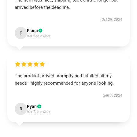
The item was nice, shipping took a little longer but
arrived before the deadline.
Oct 29, 2024
Fiona
F
Verified owner
The product arrived promptly and fulfilled all my
needs—highly recommended for anyone looking.
Sep 7, 2024
Ryan
R
Verified owner