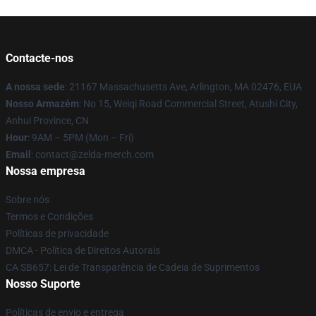
Contacte-nos
A nossa sede
: 21167 Massachusetts Ave, Arlington, MA 02476, EUA
Nosso Armazém
: No 15, Weiqi Road Commercial Street, Atushi City,
Anhui Province, CN
Hour
: 9AM – 5PM (Mon – Fri)
Email
: contact@zelda-merch.com
Nossa empresa
Sobre nós
Termos e Condições
Políticas de privacidade
DMCA - Política de Direitos Autorais
CA SB657: Lei de Transparência de Cadeia de Suprimentos
Nosso Suporte
Políticas de envio e entrega