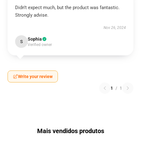
Didn’t expect much, but the product was fantastic.
Strongly advise.
Nov 26, 2024
Sophia
S
Verified owner
Write your review
1
/
1
Mais vendidos produtos