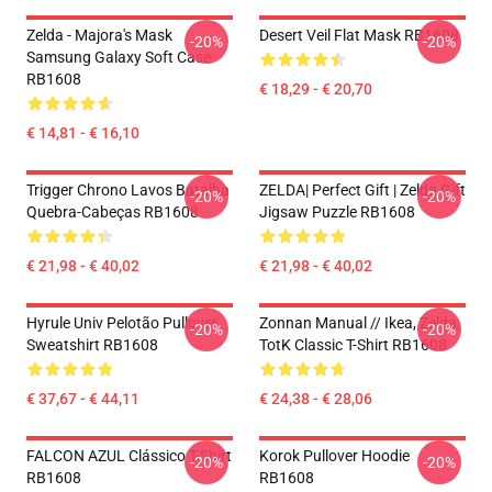
Zelda - Majora's Mask
Desert Veil Flat Mask RB1608
-20%
-20%
Samsung Galaxy Soft Case
RB1608
€ 18,29 - € 20,70
€ 14,81 - € 16,10
Trigger Chrono Lavos Batalha
ZELDA| Perfect Gift | Zelda Gift
-20%
-20%
Quebra-Cabeças RB1608
Jigsaw Puzzle RB1608
€ 21,98 - € 40,02
€ 21,98 - € 40,02
Hyrule Univ Pelotão Pullover
Zonnan Manual // Ikea, Zelda,
-20%
-20%
Sweatshirt RB1608
TotK Classic T-Shirt RB1608
€ 37,67 - € 44,11
€ 24,38 - € 28,06
FALCON AZUL Clássico T-Shirt
Korok Pullover Hoodie
-20%
-20%
RB1608
RB1608