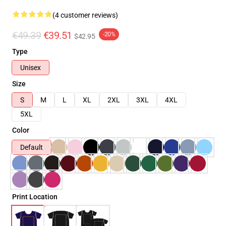
(4 customer reviews)
€49.39
€39.51
-20%
$42.95
Type
Unisex
Size
S
M
L
XL
2XL
3XL
4XL
5XL
Color
Default
Print Location