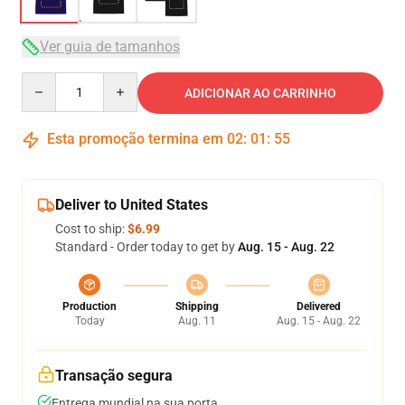
Ver guia de tamanhos
Quantity
ADICIONAR AO CARRINHO
Esta promoção termina em
02
:
01
:
54
Deliver to United States
Cost to ship:
$6.99
Standard - Order today to get by
Aug. 15 - Aug. 22
Production
Shipping
Delivered
Today
Aug. 11
Aug. 15 - Aug. 22
Transação segura
Entrega mundial na sua porta