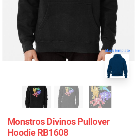
blank template
Monstros Divinos Pullover
Hoodie RB1608