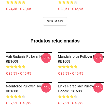
€ 24,38 - € 28,06
€ 39,51 - € 45,95
VER MAIS
Produtos relacionados
Vah Rudania Pullover Hoodie
Mandalaforce Pullover Hoodie
-20%
-20%
RB1608
RB1608
€ 39,51 - € 45,95
€ 39,51 - € 45,95
Neonforce Pullover Hoodie
Link’s Paraglider Pullover
-20%
-20%
RB1608
Hoodie RB1608
€ 39,51 - € 45,95
€ 39,51 - € 45,95