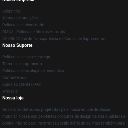
Sobre nós
Termos e Condições
Políticas de privacidade
DMCA - Política de Direitos Autorais
CA SB657: Lei de Transparência de Cadeia de Suprimentos
Nosso Suporte
Políticas de envio e entrega
Termos de pagamento
Políticas de devolução e reembolso
Contacte-nos
Ajuda ao cliente (FAQ)
Whosale
Nossa loja
Nossos produtos são projetados pela nossa equipe de classe
mundial. Nossa equipe oferece produtos de design de alta qualidade e
bonito, não só para mostrar seu estilo diário único, mas também para