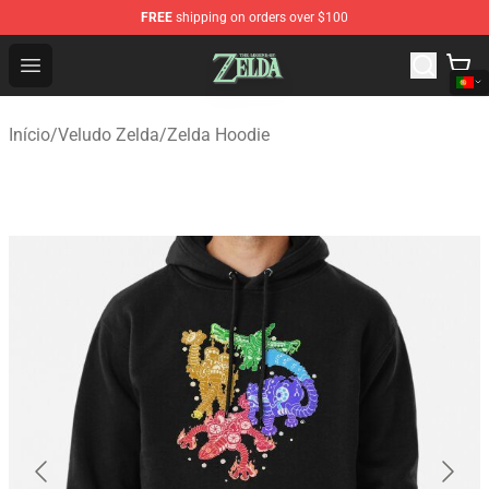
FREE
shipping on orders over $100
The Legend of Zelda Store - Official The Legend of Zel
Open menu
Início
/
Veludo Zelda
/
Zelda Hoodie