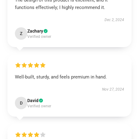
The design of this product is excellent, and it
functions effectively; I highly recommend it.
Dec 2, 2024
Zachary
Z
Verified owner
Well-built, sturdy, and feels premium in hand.
Nov 27, 2024
David
D
Verified owner