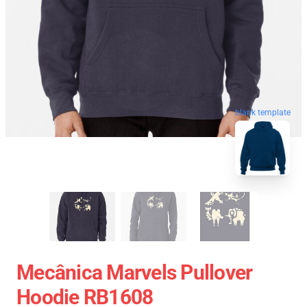
blank template
Mecânica Marvels Pullover
Hoodie RB1608