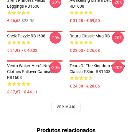
Silent Princess Fields
Awakening Manta De Lança
-20%
-20%
Leggings RB1608
RB1608
€ 26,63
$28.95
€ 31,28 - € 59,80
Sheik Puzzle RB1608
Rauru Classic Mug RB1608
-20%
-20%
€ 21,98 - € 40,02
€ 23,00 - € 26,68
Vento Waker-Hero's New
Tears Of The Kingdom Abilities
-20%
-20%
Clothes Pullover Camiseta
Classic T-Shirt RB1608
RB1608
€ 24,38 - € 28,06
€ 37,67 - € 44,11
VER MAIS
Produtos relacionados