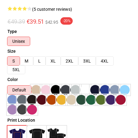
(5 customer reviews)
€49.39
€39.51
-20%
$42.95
Type
Unisex
Size
S
M
L
XL
2XL
3XL
4XL
5XL
Color
Default
Print Location