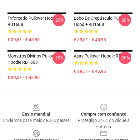
Triforçado Pullover Hoodie
Lobo De Crepúsculo Pullover
-20%
-20%
RB1608
Hoodie RB1608
€ 39,51 - € 45,95
€ 39,51 - € 45,95
Monstros Divinos Pullover
Asas Pullover Hoodie RB1608
-20%
-20%
Hoodie RB1608
€ 39,51 - € 45,95
€ 39,51 - € 45,95
Footer
Envio mundial
Compre com confiança
Enviamos para mais de 200 países
Protegido 24/7, do clique à
entrega