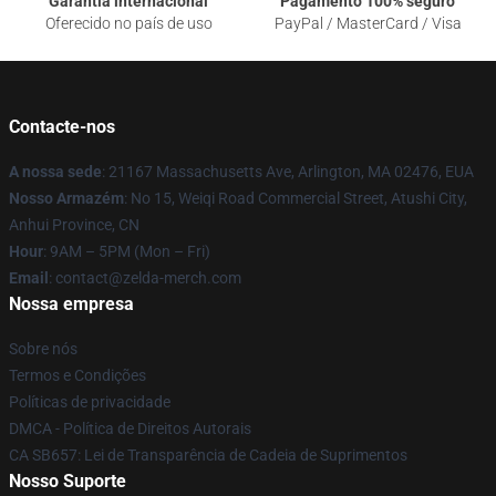
Garantia internacional
Pagamento 100% seguro
Oferecido no país de uso
PayPal / MasterCard / Visa
Contacte-nos
A nossa sede
: 21167 Massachusetts Ave, Arlington, MA 02476, EUA
Nosso Armazém
: No 15, Weiqi Road Commercial Street, Atushi City,
Anhui Province, CN
Hour
: 9AM – 5PM (Mon – Fri)
Email
: contact@zelda-merch.com
Nossa empresa
Sobre nós
Termos e Condições
Políticas de privacidade
DMCA - Política de Direitos Autorais
CA SB657: Lei de Transparência de Cadeia de Suprimentos
Nosso Suporte