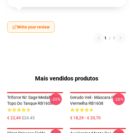
Write your review
1
/
1
Mais vendidos produtos
Triforce W/ Sage Medalhões
Gerudo Veil - Máscara Plana
-20%
-20%
Topo Do Tanque RB1608
Vermelha RB1608
€ 22,49
$24.45
€ 18,29 - € 20,70