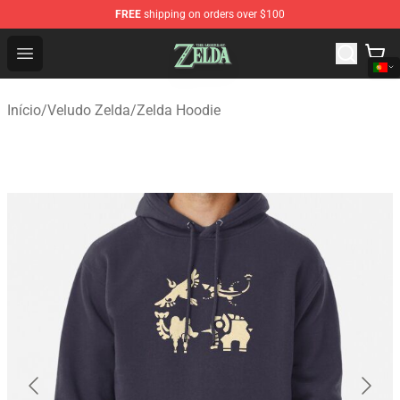
FREE
shipping on orders over $100
The Legend of Zelda Store - Official The Legend of Zel
Open menu
Início
/
Veludo Zelda
/
Zelda Hoodie