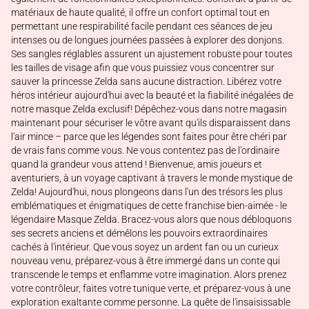
matériaux de haute qualité, il offre un confort optimal tout en
permettant une respirabilité facile pendant ces séances de jeu
intenses ou de longues journées passées à explorer des donjons.
Ses sangles réglables assurent un ajustement robuste pour toutes
les tailles de visage afin que vous puissiez vous concentrer sur
sauver la princesse Zelda sans aucune distraction. Libérez votre
héros intérieur aujourd'hui avec la beauté et la fiabilité inégalées de
notre masque Zelda exclusif! Dépêchez-vous dans notre magasin
maintenant pour sécuriser le vôtre avant qu'ils disparaissent dans
l'air mince – parce que les légendes sont faites pour être chéri par
de vrais fans comme vous. Ne vous contentez pas de l'ordinaire
quand la grandeur vous attend ! Bienvenue, amis joueurs et
aventuriers, à un voyage captivant à travers le monde mystique de
Zelda! Aujourd'hui, nous plongeons dans l'un des trésors les plus
emblématiques et énigmatiques de cette franchise bien-aimée - le
légendaire Masque Zelda. Bracez-vous alors que nous débloquons
ses secrets anciens et démêlons les pouvoirs extraordinaires
cachés à l'intérieur. Que vous soyez un ardent fan ou un curieux
nouveau venu, préparez-vous à être immergé dans un conte qui
transcende le temps et enflamme votre imagination. Alors prenez
votre contrôleur, faites votre tunique verte, et préparez-vous à une
exploration exaltante comme personne. La quête de l'insaisissable