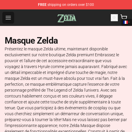
FREE
shipping on orders over $100
The Legend of Zelda Store - Official The Legend of Zel
Open menu
Masque Zelda
Présentez le masque Zelda ultime, maintenant disponible
exclusivement sur notre boutique Zelda premium! Embrassez le
pouvoir et l'allure de cet accessoire extraordinaire que vous
voyagez à travers Hyrule comme jamais auparavant. Fabriqué avec
un détail impeccable et imprégné d'une touche de magie, notre
masque Zelda est un must-have absolu pour tout vrai fan. Fait à la
perfection, ce masque emblématique capture l'essence de votre
personnage préféré de The Legend of Zelda l'univers. Avec ses
contours habilement conçus et ses couleurs vives, il dégage
confiance et ajoute cette touche de style supplémentaire à toute
tenue. Que vous participiez à des événements de cosplay ou que
vous cherchiez simplement un démarreur de conversation unique,
préparez-vous à tourner la tête! Mais ne vous laissez pas berner par
l'impressionnante apparence; notre Zelda Masque dispose
également de fonctionnalités exceptionnelles. Construit à partir de