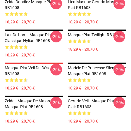
Zelda Doodlez Masque Plat
Lien Masque Gerudo Masque
-20%
-20%
RB1608
Plat RB1608
18,29 € - 20,70 €
18,29 € - 20,70 €
Lait De Lon – Masque Plat
Masque Plat Twilight RB1608
-20%
-20%
Classique Hylian RB1608
18,29 € - 20,70 €
18,29 € - 20,70 €
Masque Plat Veil Du Désert
Modèle De Princesse Silencieuse
-20%
-20%
RB1608
Masque Plat RB1608
18,29 € - 20,70 €
18,29 € - 20,70 €
Zelda - Masque De Majora
Gerudo Veil - Masque Plat Bleu
-20%
-20%
Masque Plat RB1608
Clair RB1608
18,29 € - 20,70 €
18,29 € - 20,70 €