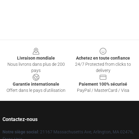
Footer
Livraison mondiale
Achetez en toute confiance
Nous livrons dans plus de 200
24/7 Protected from clicks to
pays
delivery
Garantie internationale
Paiement 100% sécurisé
Offert dans le pays d'utilisation
PayPal / MasterCard / Visa
Contactez-nous
Notre siège social
: 21167 Massachusetts Ave, Arlington, MA 02476,