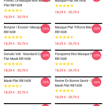
Prenez Ce Masque Noir Masque
Masque Plat RB1608
Plat RB1608
18,29 € - 20,70 €
18,29 € - 20,70 €
Bonjour ! Écoute ! Masque Plat
Masque Plat Triforce Blanc
-20%
-20%
RB1608
RB1608
18,29 € - 20,70 €
18,29 € - 20,70 €
Gerudo Veil - Standard Color
Parapente Rito Masque Plat
-20%
-20%
Flat Mask RB1608
RB1608
18,29 € - 20,70 €
18,29 € - 20,70 €
Mask Plat RB1608
Rester En Bonne Santé - Coeurs
-20%
-20%
Mask Plat RB1608
18,29 € - 20,70 €
18,29 € - 20,70 €