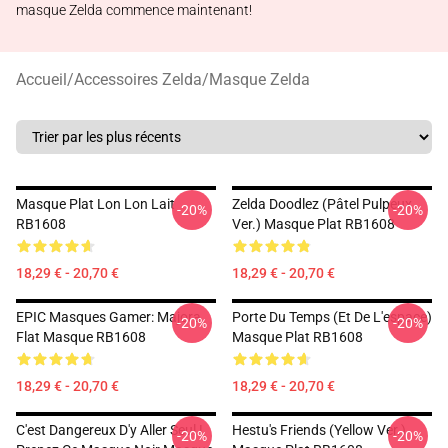
masque Zelda commence maintenant!
Accueil
/
Accessoires Zelda
/
Masque Zelda
Masque Plat Lon Lon Lait
Zelda Doodlez (Pâtel Pulpeux
-20%
-20%
RB1608
Ver.) Masque Plat RB1608
18,29 € - 20,70 €
18,29 € - 20,70 €
EPIC Masques Gamer: Majora
Porte Du Temps (et De L'espace)
-20%
-20%
Flat Masque RB1608
Masque Plat RB1608
18,29 € - 20,70 €
18,29 € - 20,70 €
C'est Dangereux D'y Aller Seul !
Hestu's Friends (Yellow Ver.)
-20%
-20%