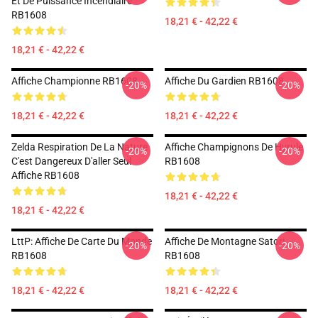
Et De Puissance Incendiaire
RB1608
18,21 € - 42,22 €
18,21 € - 42,22 €
Affiche Championne RB1608
Affiche Du Gardien RB1608
-20%
-20%
18,21 € - 42,22 €
18,21 € - 42,22 €
Zelda Respiration De La Nature
Affiche Champignons De Hyrule
-20%
-20%
C'est Dangereux D'aller Seul
RB1608
Affiche RB1608
18,21 € - 42,22 €
18,21 € - 42,22 €
LttP: Affiche De Carte Du Monde
Affiche De Montagne Satori
-20%
-20%
RB1608
RB1608
18,21 € - 42,22 €
18,21 € - 42,22 €