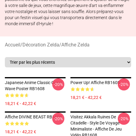
à votre salle de jeux, cette magnifique œuvre d'art va enflammer
votre nostalgie et vous laisser sans souffle. Alors préparez-vous
pour un festin visuel qui vous transportera directement dans le
monde immersif d'Hyrule !
Accueil
/
Décoration Zelda
/
Affiche Zelda
Japanese Anime Classic Great
Power Up! Affiche RB1608
-20%
-20%
Wave Poster RB1608
18,21 € - 42,22 €
18,21 € - 42,22 €
Affiche DIVINE BEAST RB1608
Visitez Akkala Ruines De
-20%
-20%
Citadelle - Style De Voyage
Minimaliste - Affiche De Jeu
18,21 € - 42,22 €
Vidéo RB1608