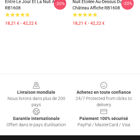
Entre Le Jour Et La Nuit Affiche
Nuit Étoilée Au-Dessus Du
-20%
-20%
RB1608
Château Affiche RB1608
18,21 € - 42,22 €
18,21 € - 42,22 €
Footer
Livraison mondiale
Achetez en toute confiance
Nous livrons dans plus de 200
24/7 Protected from clicks to
pays
delivery
Garantie internationale
Paiement 100% sécurisé
Offert dans le pays d'utilisation
PayPal / MasterCard / Visa