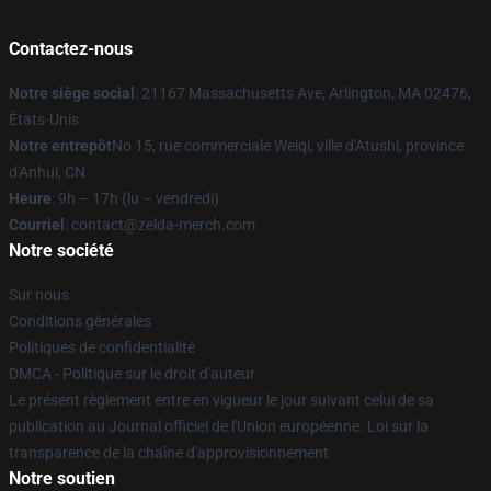
Contactez-nous
Notre siège social
: 21167 Massachusetts Ave, Arlington, MA 02476,
États-Unis
Notre entrepôt
No 15, rue commerciale Weiqi, ville d'Atushi, province
d'Anhui, CN
Heure
: 9h – 17h (lu – vendredi)
Courriel
: contact@zelda-merch.com
Notre société
Sur nous
Conditions générales
Politiques de confidentialité
DMCA - Politique sur le droit d'auteur
Le présent règlement entre en vigueur le jour suivant celui de sa
publication au Journal officiel de l'Union européenne. Loi sur la
transparence de la chaîne d'approvisionnement
Notre soutien