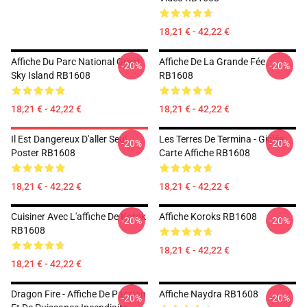
18,21 € - 42,22 €
Affiche Du Parc National Great
Affiche De La Grande Fée
-20%
-20%
Sky Island RB1608
RB1608
18,21 € - 42,22 €
18,21 € - 42,22 €
Il Est Dangereux D'aller Seul
Les Terres De Termina - Giclée
-20%
-20%
Poster RB1608
Carte Affiche RB1608
18,21 € - 42,22 €
18,21 € - 42,22 €
Cuisiner Avec L'affiche De Korok
Affiche Koroks RB1608
-20%
-20%
RB1608
18,21 € - 42,22 €
18,21 € - 42,22 €
Dragon Fire - Affiche De Passion
Affiche Naydra RB1608
-20%
-20%