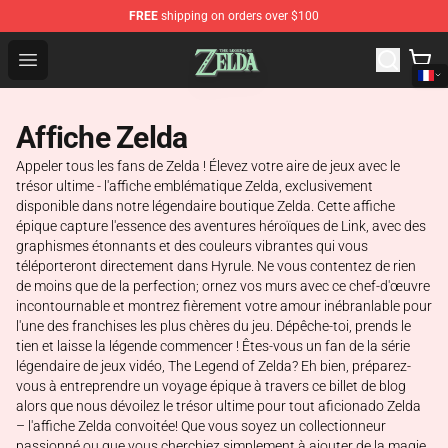
FREE
shipping on orders over $100
The Legend of Zelda Store - Official The Legend of Zel
Open menu
Affiche Zelda
Appeler tous les fans de Zelda ! Élevez votre aire de jeux avec le
trésor ultime - l'affiche emblématique Zelda, exclusivement
disponible dans notre légendaire boutique Zelda. Cette affiche
épique capture l'essence des aventures héroïques de Link, avec des
graphismes étonnants et des couleurs vibrantes qui vous
téléporteront directement dans Hyrule. Ne vous contentez de rien
de moins que de la perfection; ornez vos murs avec ce chef-d'œuvre
incontournable et montrez fièrement votre amour inébranlable pour
l'une des franchises les plus chères du jeu. Dépêche-toi, prends le
tien et laisse la légende commencer ! Êtes-vous un fan de la série
légendaire de jeux vidéo, The Legend of Zelda? Eh bien, préparez-
vous à entreprendre un voyage épique à travers ce billet de blog
alors que nous dévoilez le trésor ultime pour tout aficionado Zelda
– l'affiche Zelda convoitée! Que vous soyez un collectionneur
passionné ou que vous cherchiez simplement à ajouter de la magie