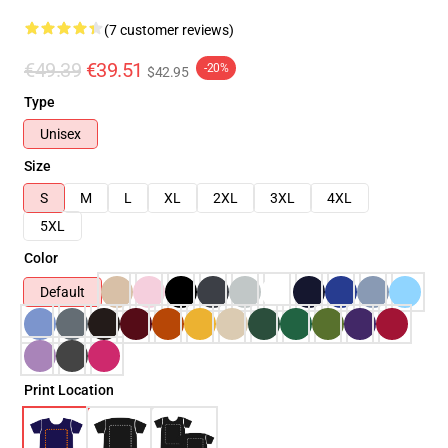
(7 customer reviews)
€49.39
€39.51
-20%
$42.95
Type
Unisex
Size
S
M
L
XL
2XL
3XL
4XL
5XL
Color
Default
Print Location