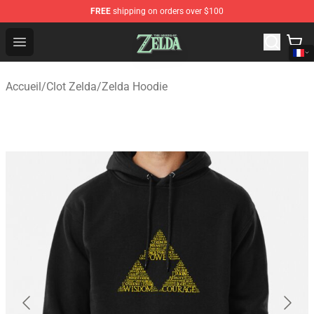
FREE
shipping on orders over $100
The Legend of Zelda Store - Official The Legend of Zel
Open menu
Accueil
/
Clot Zelda
/
Zelda Hoodie