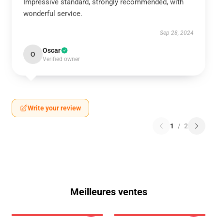
Impressive standard, strongly recommended, with
wonderful service.
Sep 28, 2024
Oscar
O
Verified owner
Write your review
1
/
2
Meilleures ventes