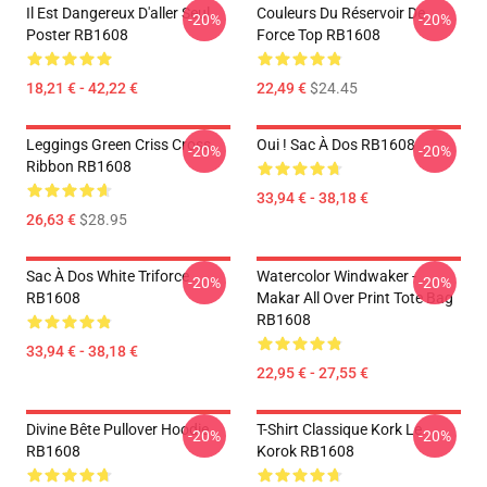
Il Est Dangereux D'aller Seul
Couleurs Du Réservoir De
-20%
-20%
Poster RB1608
Force Top RB1608
18,21 € - 42,22 €
22,49 €
$24.45
Leggings Green Criss Cross
Oui ! Sac À Dos RB1608
-20%
-20%
Ribbon RB1608
33,94 € - 38,18 €
26,63 €
$28.95
Sac À Dos White Triforce
Watercolor Windwaker -
-20%
-20%
RB1608
Makar All Over Print Tote Bag
RB1608
33,94 € - 38,18 €
22,95 € - 27,55 €
Divine Bête Pullover Hoodie
T-Shirt Classique Kork Le
-20%
-20%
RB1608
Korok RB1608