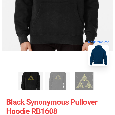
blank template
Black Synonymous Pullover
Hoodie RB1608