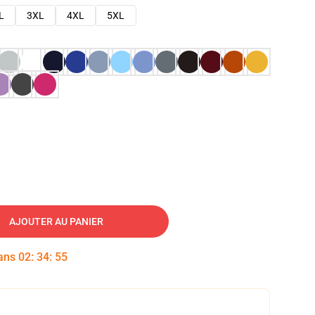
L
3XL
4XL
5XL
AJOUTER AU PANIER
dans
02
:
34
:
54