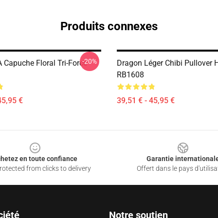
Produits connexes
-20%
 Capuche Floral Tri-Force
Dragon Léger Chibi Pullover 
RB1608
45,95 €
39,51 € - 45,95 €
hetez en toute confiance
Garantie international
otected from clicks to delivery
Offert dans le pays d'utilisa
ciété
Notre soutien