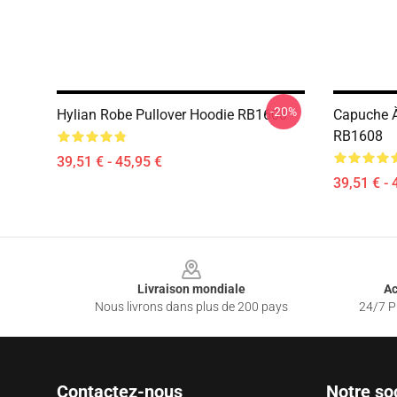
-20%
Hylian Robe Pullover Hoodie RB1608
Capuche À
RB1608
39,51 € - 45,95 €
39,51 € - 
Footer
Livraison mondiale
Ac
Nous livrons dans plus de 200 pays
24/7 Pr
Contactez-nous
Notre so