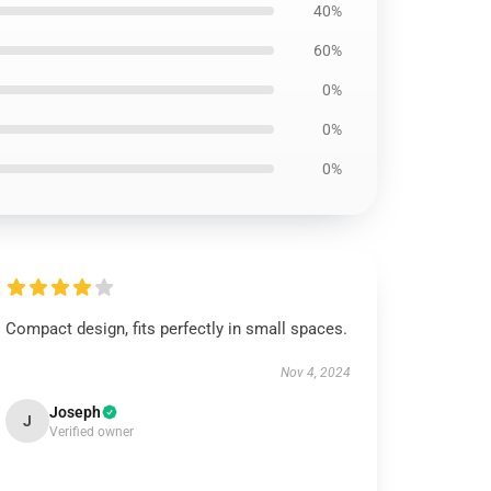
40%
60%
0%
0%
0%
Compact design, fits perfectly in small spaces.
Nov 4, 2024
Joseph
J
Verified owner