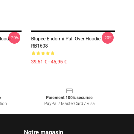
-20%
-20%
Hoodie
Blupee Endormi Pull-Over Hoodie
RB1608
39,51 € - 45,95 €
e
Paiement 100% sécurisé
tion
PayPal / MasterCard / Visa
Notre magasin