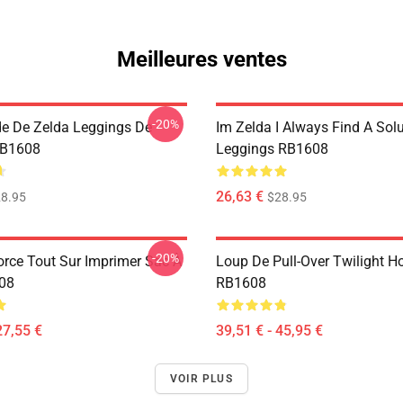
Meilleures ventes
-20%
e De Zelda Leggings De
Im Zelda I Always Find A Sol
RB1608
Leggings RB1608
26,63 €
8.95
$28.95
-20%
force Tout Sur Imprimer Sac À
Loup De Pull-Over Twilight H
08
RB1608
27,55 €
39,51 € - 45,95 €
VOIR PLUS