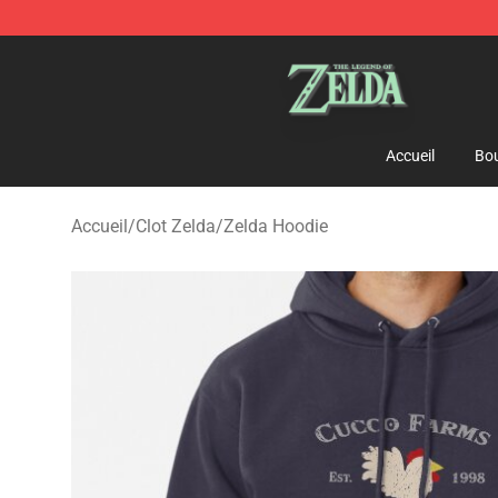
The Legend of Zelda Store - Official The Legend of Z
Accueil
Bou
Accueil
/
Clot Zelda
/
Zelda Hoodie