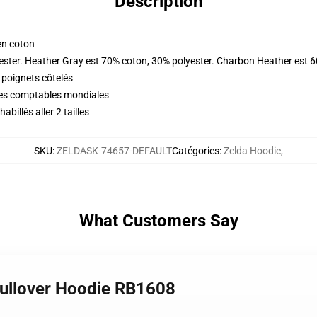
Description
en coton
ester. Heather Gray est 70% coton, 30% polyester. Charbon Heather est 
 poignets côtelés
ques comptables mondiales
illés aller 2 tailles
SKU
:
ZELDASK-74657-DEFAULT
Catégories
:
Zelda Hoodie
,
What Customers Say
Pullover Hoodie RB1608