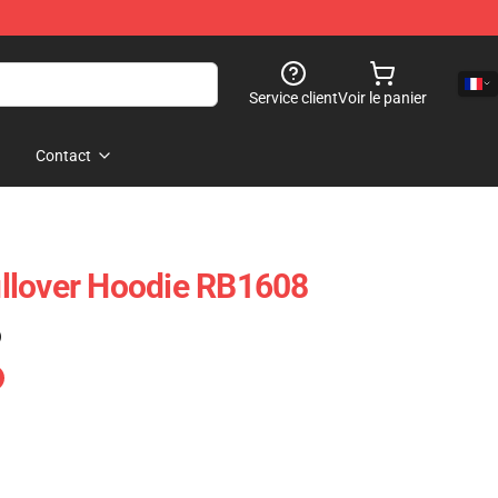
Service client
Voir le panier
Contact
llover Hoodie RB1608
)