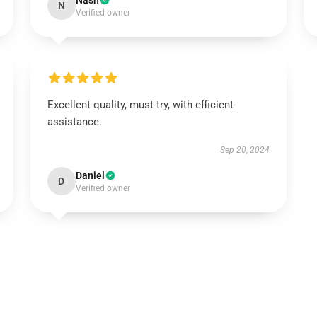
Nash
N
Verified owner
Excellent quality, must try, with efficient
assistance.
Sep 20, 2024
Daniel
D
Verified owner