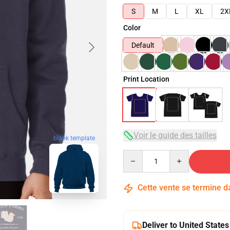
S
M
L
XL
2X
Color
Default
Print Location
Voir le guide des tailles
blank template
Quantity
Cette vente se termine 
Deliver to United States