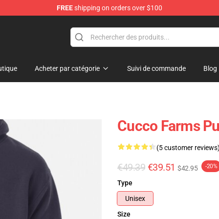
FREE
shipping on orders over $100
elda Merchandise Shop
tique
Acheter par catégorie
Suivi de commande
Blog
Cucco Farms Pu
(5 customer reviews
€49.39
€39.51
-20%
$42.95
Type
Unisex
Size