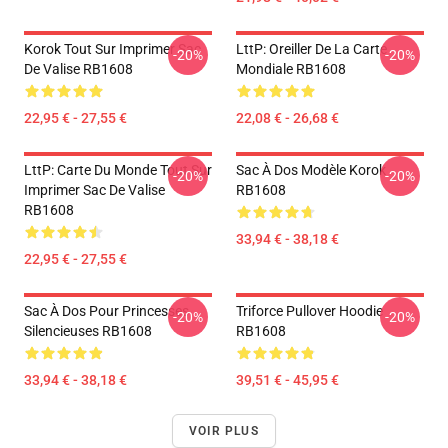
Korok Tout Sur Imprimer Sac
LttP: Oreiller De La Carte
-20%
-20%
De Valise RB1608
Mondiale RB1608
22,95 € - 27,55 €
22,08 € - 26,68 €
LttP: Carte Du Monde Tout Sur
Sac À Dos Modèle Korok
-20%
-20%
Imprimer Sac De Valise
RB1608
RB1608
33,94 € - 38,18 €
22,95 € - 27,55 €
Sac À Dos Pour Princesses
Triforce Pullover Hoodie
-20%
-20%
Silencieuses RB1608
RB1608
33,94 € - 38,18 €
39,51 € - 45,95 €
VOIR PLUS