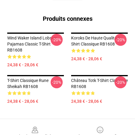
Produits connexes
Wind Waker Island Lobster
Koroks De Haute Qualité T-
-20%
-20%
Pajamas Classic T-Shirt
Shirt Classique RB1608
RB1608
24,38 € - 28,06 €
24,38 € - 28,06 €
T-Shirt Classique Rune
Château Totk T-Shirt Classique
-20%
-20%
Sheikah RB1608
RB1608
24,38 € - 28,06 €
24,38 € - 28,06 €
Footer