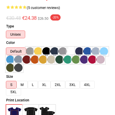
(5 customer reviews)
€30.48
€24.38
-20%
$26.50
Type
Unisex
Color
Default
Size
S
M
L
XL
2XL
3XL
4XL
5XL
Print Location