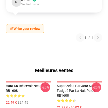
Nathan
N
Verified owner
Write your review
1
/
1
Meilleures ventes
Haut Du Réservoir Neonforce
Super Zelda Par Jour Super
-20%
-20%
RB1608
Fatigué Par La Nuit Puzzle
RB1608
22,49 €
$24.45
21,98 € - 40,02 €