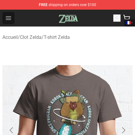
FREE
shipping on orders over $100
The Legend of Zelda Store - Official The Legend of Zel
Open menu
Accueil
/
Clot Zelda
/
T-shirt Zelda