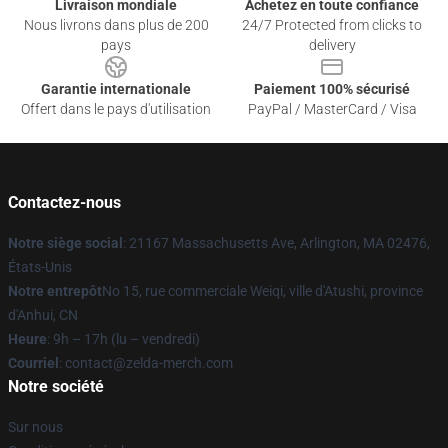
Livraison mondiale
Achetez en toute confiance
Nous livrons dans plus de 200
24/7 Protected from clicks to
pays
delivery
Garantie internationale
Paiement 100% sécurisé
Offert dans le pays d'utilisation
PayPal / MasterCard / Visa
Contactez-nous
Notre siège social
: 21167 Massachusetts Ave, Arlington, MA 02476,
États-Unis
Notre entrepôt
No 15, rue commerciale Weiqi, ville d'Atushi, province
d'Anhui, CN
Heure
: 9h – 17h (lu – vendredi)
Courriel
: contact@zelda-merch.com
Notre société
Sur nous