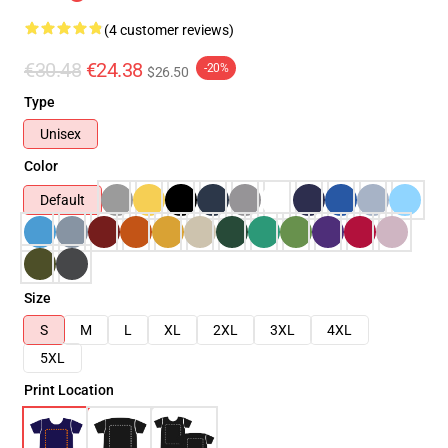
(4 customer reviews)
€30.48
€24.38
-20%
$26.50
Type
Unisex
Color
Default
Size
S
M
L
XL
2XL
3XL
4XL
5XL
Print Location