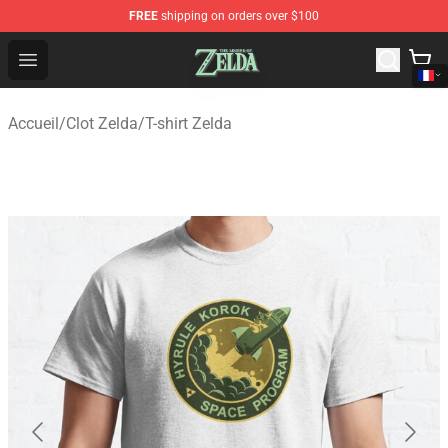
FREE
shipping on orders over $100
The Legend of Zelda Store - Official The Legend of Zel
Open menu
Accueil
/
Clot Zelda
/
T-shirt Zelda