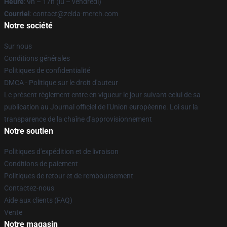
Heure
: 9h – 17h (lu – vendredi)
Courriel
: contact@zelda-merch.com
Notre société
Sur nous
Conditions générales
Politiques de confidentialité
DMCA - Politique sur le droit d'auteur
Le présent règlement entre en vigueur le jour suivant celui de sa
publication au Journal officiel de l'Union européenne. Loi sur la
transparence de la chaîne d'approvisionnement
Notre soutien
Politiques d'expédition et de livraison
Conditions de paiement
Politiques de retour et de remboursement
Contactez-nous
Aide aux clients (FAQ)
Vente
Notre magasin