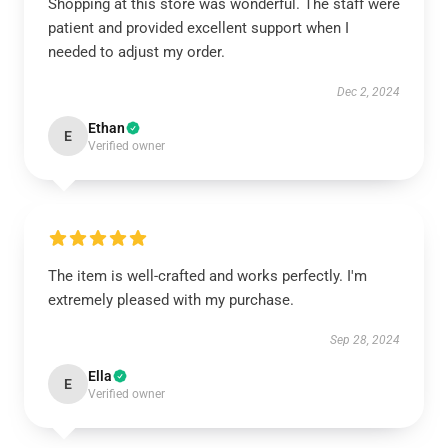
Shopping at this store was wonderful. The staff were
patient and provided excellent support when I
needed to adjust my order.
Dec 2, 2024
Ethan
E
Verified owner
The item is well-crafted and works perfectly. I'm
extremely pleased with my purchase.
Sep 28, 2024
Ella
E
Verified owner