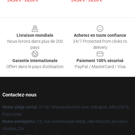
24,38 € - 28,06 €
24,38 € - 28,06 €
Footer
Livraison mondiale
Achetez en toute confiance
Nous livrons dans plus de 200
24/7 Protected from clicks to
pays
delivery
Garantie internationale
Paiement 100% sécurisé
Offert dans le pays d'utilisation
PayPal / MasterCard / Visa
Contactez-nous
Notre siège social
: 21167 Massachusetts Ave, Arlington, MA 02476,
États-Unis
Notre entrepôt
No 15, rue commerciale Weiqi, ville d'Atushi, province
d'Anhui, CN