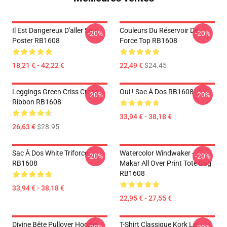
Il Est Dangereux D'aller Seul
Couleurs Du Réservoir De
-20%
-20%
Poster RB1608
Force Top RB1608
18,21 € - 42,22 €
22,49 €
$24.45
Leggings Green Criss Cross
Oui ! Sac À Dos RB1608
-20%
-20%
Ribbon RB1608
33,94 € - 38,18 €
26,63 €
$28.95
Sac À Dos White Triforce
Watercolor Windwaker -
-20%
-20%
RB1608
Makar All Over Print Tote Bag
RB1608
33,94 € - 38,18 €
22,95 € - 27,55 €
Divine Bête Pullover Hoodie
T-Shirt Classique Kork Le