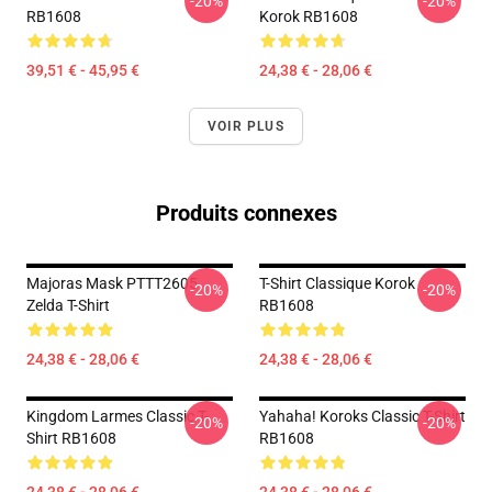
-20%
-20%
RB1608
Korok RB1608
39,51 € - 45,95 €
24,38 € - 28,06 €
VOIR PLUS
Produits connexes
Majoras Mask PTTT2605
T-Shirt Classique Korok
-20%
-20%
Zelda T-Shirt
RB1608
24,38 € - 28,06 €
24,38 € - 28,06 €
Kingdom Larmes Classic T-
Yahaha! Koroks Classic T-Shirt
-20%
-20%
Shirt RB1608
RB1608