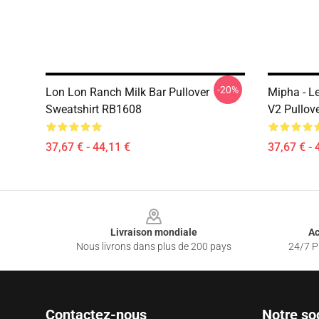
-20%
Lon Lon Ranch Milk Bar Pullover
Mipha - L
Sweatshirt RB1608
V2 Pullov
37,67 € - 44,11 €
37,67 € - 
Footer
Livraison mondiale
Ac
Nous livrons dans plus de 200 pays
24/7 Pr
Contactez-nous
Notre so