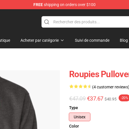
FREE
shipping on orders over $100
elda Merchandise Shop
tique
Acheter par catégorie
Suivi de commande
Blog
Roupies Pullove
(4 customer reviews
€47.09
€37.67
-20%
$40.95
Type
Unisex
Color