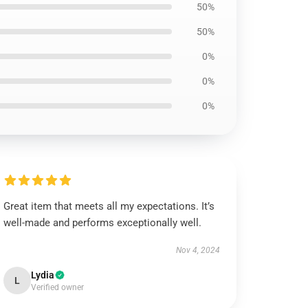
50%
50%
0%
0%
0%
Great item that meets all my expectations. It’s
well-made and performs exceptionally well.
Nov 4, 2024
Lydia
L
Verified owner