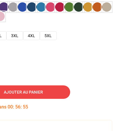
L
3XL
4XL
5XL
AJOUTER AU PANIER
dans
00
:
56
:
54