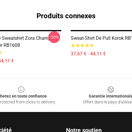
Produits connexes
-20%
e Sweatshirt Zora Champion
Sweat-Shirt De Pull Korok R
er RB1608
37,67 € - 44,11 €
44,11 €
hetez en toute confiance
Garantie international
otected from clicks to delivery
Offert dans le pays d'utilisa
ciété
Notre soutien