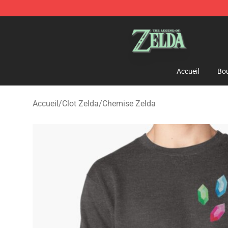
The Legend of Zelda Store - Official The Legend of Z
Accueil
Bou
Accueil
/
Clot Zelda
/
Chemise Zelda