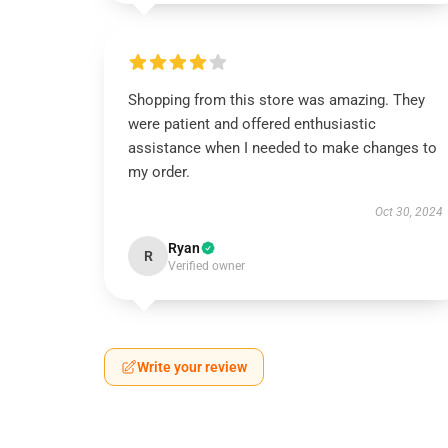
Shopping from this store was amazing. They
were patient and offered enthusiastic
assistance when I needed to make changes to
my order.
Oct 30, 2024
Ryan
R
Verified owner
Write your review