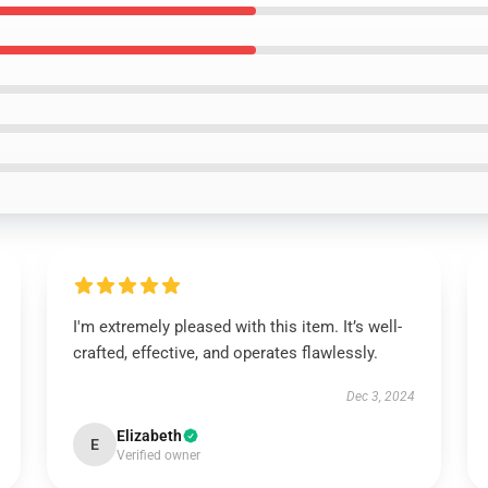
I'm extremely pleased with this item. It’s well-
crafted, effective, and operates flawlessly.
Dec 3, 2024
Elizabeth
E
Verified owner