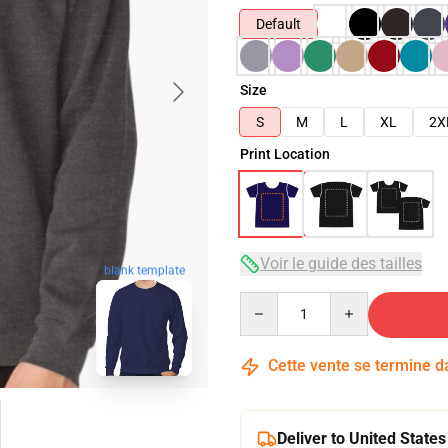
Default
Size
S
M
L
XL
2X
Print Location
Voir le guide des tailles
blank template
Quantity
Cette vente se termine 
Deliver to United States