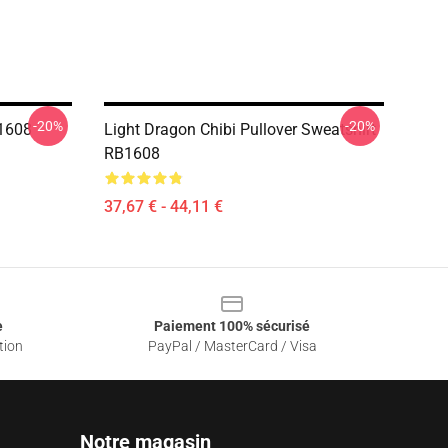
-20%
-20%
B1608
Light Dragon Chibi Pullover Sweatshirt
RB1608
37,67 € - 44,11 €
e
Paiement 100% sécurisé
tion
PayPal / MasterCard / Visa
Notre magasin