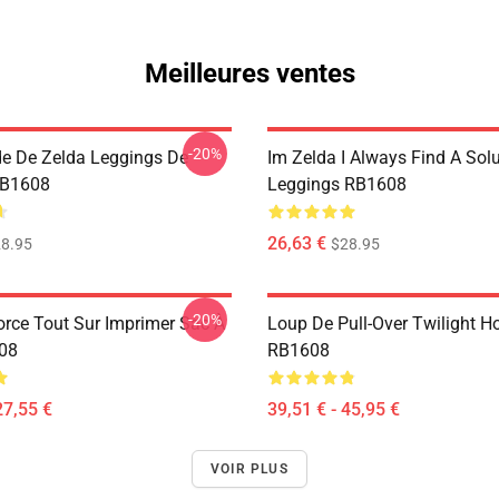
Meilleures ventes
-20%
e De Zelda Leggings De
Im Zelda I Always Find A Sol
RB1608
Leggings RB1608
26,63 €
8.95
$28.95
-20%
force Tout Sur Imprimer Sac À
Loup De Pull-Over Twilight H
08
RB1608
27,55 €
39,51 € - 45,95 €
VOIR PLUS