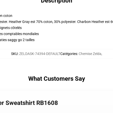
Description
en coton
ester. Heather Gray est 70% coton, 30% polyester. Charbon Heather est 
oignets côtelés
ques comptables mondiales
ies saggy go 2 tailles
SKU
:
ZELDASK-74394-DEFAULT
Catégories
:
Chemise Zelda
,
What Customers Say
ver Sweatshirt RB1608