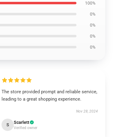
100%
0%
0%
0%
0%
The store provided prompt and reliable service,
leading to a great shopping experience.
Nov 28, 2024
Scarlett
S
Verified owner