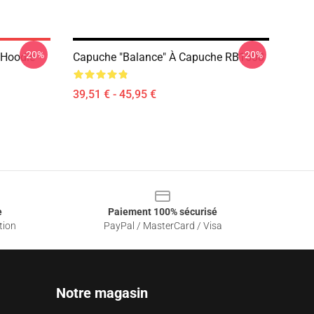
-20%
-20%
 Hoodie
Capuche "Balance" À Capuche RB1608
39,51 € - 45,95 €
e
Paiement 100% sécurisé
tion
PayPal / MasterCard / Visa
Notre magasin