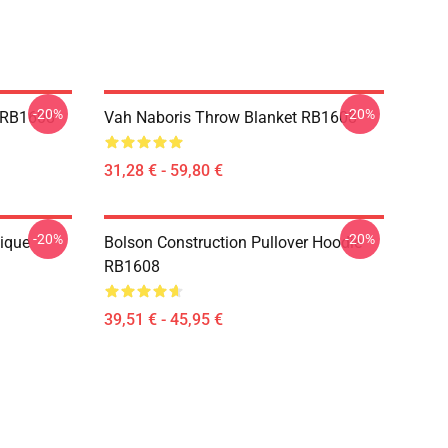
-20%
-20%
 RB1608
Vah Naboris Throw Blanket RB1608
31,28 € - 59,80 €
-20%
-20%
sique
Bolson Construction Pullover Hoodie
RB1608
39,51 € - 45,95 €