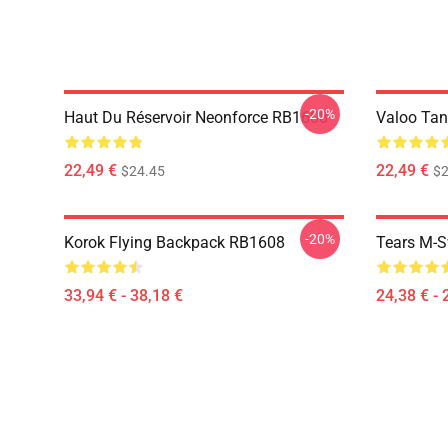
-20%
Haut Du Réservoir Neonforce RB1608
Valoo Ta
22,49 €
22,49 €
$24.45
$2
-20%
Korok Flying Backpack RB1608
Tears M-S
33,94 € - 38,18 €
24,38 € - 