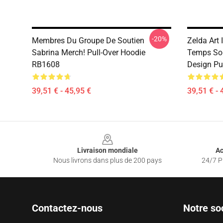
-20%
Membres Du Groupe De Soutien
Zelda Art 
Sabrina Merch! Pull-Over Hoodie
Temps Son
RB1608
Design Pu
39,51 € - 45,95 €
39,51 € - 
Footer
Livraison mondiale
Ac
Nous livrons dans plus de 200 pays
24/7 Pr
Contactez-nous
Notre so