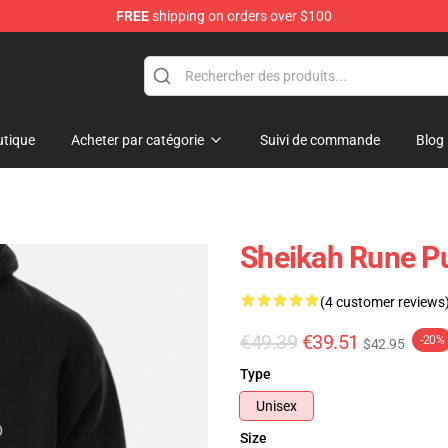
FREE
shipping on orders over $100
elda Merchandise Shop
tique
Acheter par catégorie
Suivi de commande
Blog
Sheikah Rune P
(4 customer reviews
€49.39
€39.51
-20%
$42.95
Type
Unisex
Size