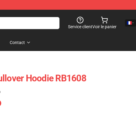
Service client
Voir le panier
Contact
ullover Hoodie RB1608
)