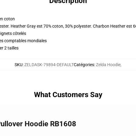
Description
en coton
ester. Heather Gray est 70% coton, 30% polyester. Charbon Heather est 
oignets côtelés
ques comptables mondiales
r 2 tailles
SKU
:
ZELDASK-79894-DEFAULT
Catégories
:
Zelda Hoodie
,
What Customers Say
Pullover Hoodie RB1608