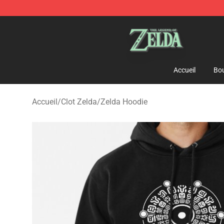
The Legend of Zelda Store - Official The Legend of Z
Accueil
Bou
Accueil
/
Clot Zelda
/
Zelda Hoodie