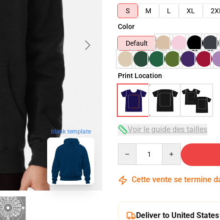
S
M
L
XL
2X
Color
Default
Print Location
Voir le guide des tailles
blank template
Quantity
Cette vente se termine 
Deliver to United States