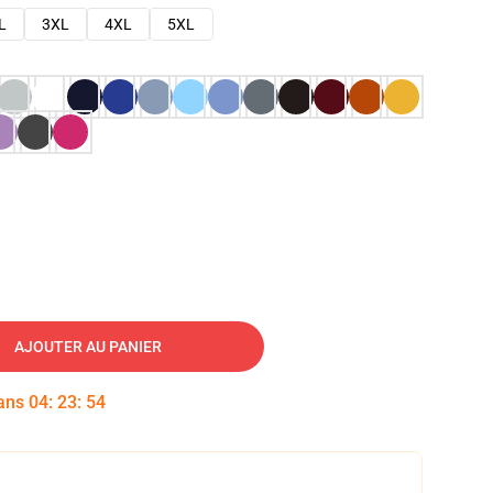
L
3XL
4XL
5XL
AJOUTER AU PANIER
dans
04
:
23
:
53