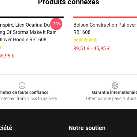
Produits connexes
-20%
Inspiré, Lien Ocarina Du
Bolson Construction Pullover
g Of Storms Make It Rain
RB1608
llover Hoodie RB1608
39,51 € - 45,95 €
45,95 €
hetez en toute confiance
Garantie international
otected from clicks to delivery
Offert dans le pays d'utilisa
ciété
Notre soutien