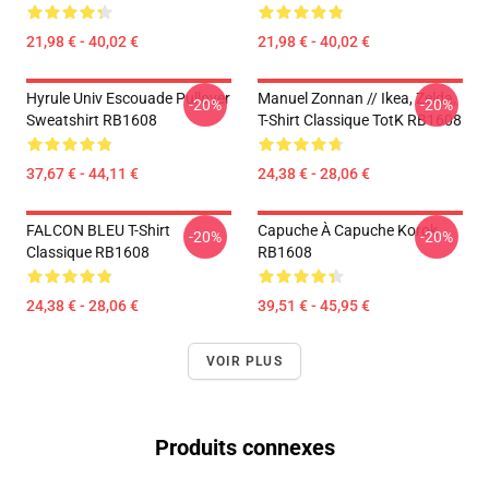
21,98 € - 40,02 €
21,98 € - 40,02 €
Hyrule Univ Escouade Pullover
Manuel Zonnan // Ikea, Zelda,
-20%
-20%
Sweatshirt RB1608
T-Shirt Classique TotK RB1608
37,67 € - 44,11 €
24,38 € - 28,06 €
FALCON BLEU T-Shirt
Capuche À Capuche Korok
-20%
-20%
Classique RB1608
RB1608
24,38 € - 28,06 €
39,51 € - 45,95 €
VOIR PLUS
Produits connexes