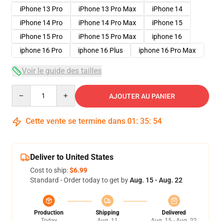
iPhone 13 Pro
iPhone 13 Pro Max
iPhone 14
iPhone 14 Pro
iPhone 14 Pro Max
iPhone 15
iPhone 15 Pro
iPhone 15 Pro Max
iphone 16
iphone 16 Pro
iphone 16 Plus
iphone 16 Pro Max
Voir le guide des tailles
Quantity
AJOUTER AU PANIER
Cette vente se termine dans
01
:
35
:
54
Deliver to United States
Cost to ship:
$6.99
Standard - Order today to get by
Aug. 15 - Aug. 22
Production
Shipping
Delivered
Today
Aug. 11
Aug. 15 - Aug. 22