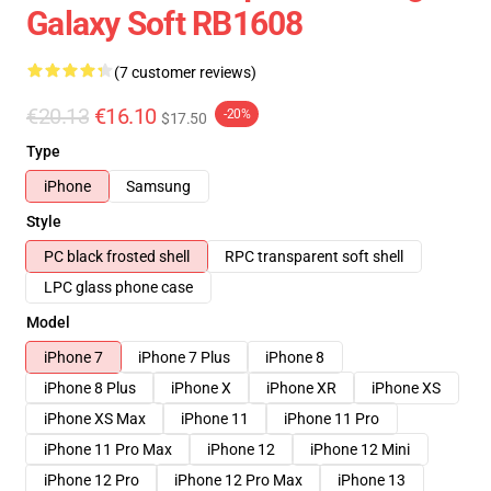
Galaxy Soft RB1608
(7 customer reviews)
€20.13
€16.10
-20%
$17.50
Type
iPhone
Samsung
Style
PC black frosted shell
RPC transparent soft shell
LPC glass phone case
Model
iPhone 7
iPhone 7 Plus
iPhone 8
iPhone 8 Plus
iPhone X
iPhone XR
iPhone XS
iPhone XS Max
iPhone 11
iPhone 11 Pro
iPhone 11 Pro Max
iPhone 12
iPhone 12 Mini
iPhone 12 Pro
iPhone 12 Pro Max
iPhone 13