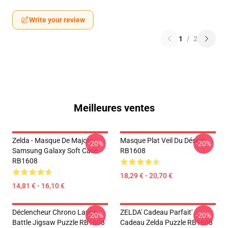
Write your review
1
/
2
Meilleures ventes
Zelda - Masque De Majora
Masque Plat Veil Du Désert
-20%
-20%
Samsung Galaxy Soft Case
RB1608
RB1608
18,29 € - 20,70 €
14,81 € - 16,10 €
Déclencheur Chrono Lavos
ZELDA' Cadeau Parfait'
-20%
-20%
Battle Jigsaw Puzzle RB1608
Cadeau Zelda Puzzle RB1608