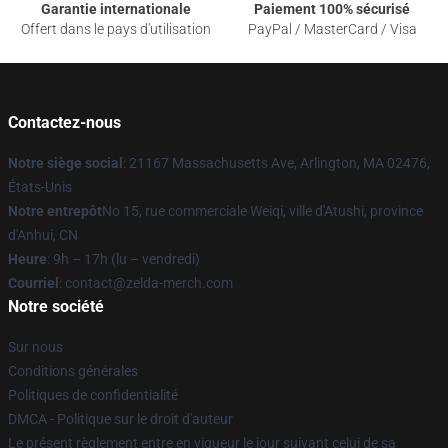
Garantie internationale
Paiement 100% sécurisé
Offert dans le pays d'utilisation
PayPal / MasterCard / Visa
Contactez-nous
Notre siège social
: 21167 Massachusetts Ave, Arlington, MA 02476,
États-Unis
Notre entrepôt
No 15, rue commerciale Weiqi, ville d'Atushi, province
d'Anhui, CN
Heure
: 9h – 17h (lu – vendredi)
Courriel
: contact@zelda-merch.com
Notre société
Sur nous
Conditions générales
Politiques de confidentialité
DMCA - Politique sur le droit d'auteur
Le présent règlement entre en vigueur le jour suivant celui de sa