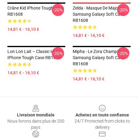
Crâne Kid IPhone Tough Case
Zelda - Masque De Majora
-20%
-20%
RB1608
Samsung Galaxy Soft Case
RB1608
14,81 € - 16,10 €
14,81 € - 16,10 €
Lon Lon Lait – Classic Hylian
Mipha - Le Zora Champion V2
-20%
-20%
IPhone Tough Case RB1608
Samsung Galaxy Soft Case
RB1608
14,81 € - 16,10 €
14,81 € - 16,10 €
Footer
Livraison mondiale
Achetez en toute confiance
Nous livrons dans plus de 200
24/7 Protected from clicks to
pays
delivery