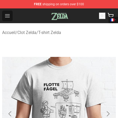
FREE
shipping on orders over $100
The Legend of Zelda Store - Official The Legend of Zel
Open menu
Accueil
/
Clot Zelda
/
T-shirt Zelda