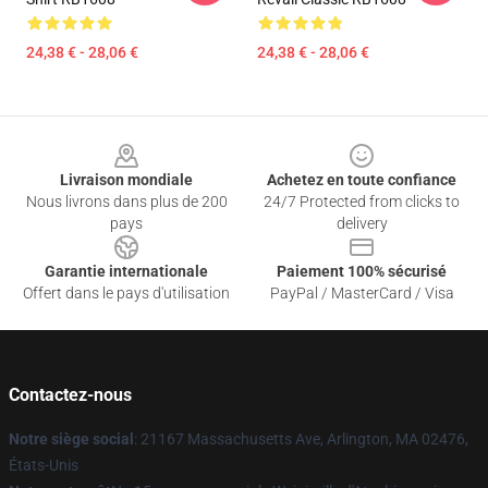
24,38 € - 28,06 €
24,38 € - 28,06 €
Footer
Livraison mondiale
Achetez en toute confiance
Nous livrons dans plus de 200
24/7 Protected from clicks to
pays
delivery
Garantie internationale
Paiement 100% sécurisé
Offert dans le pays d'utilisation
PayPal / MasterCard / Visa
Contactez-nous
Notre siège social
: 21167 Massachusetts Ave, Arlington, MA 02476,
États-Unis