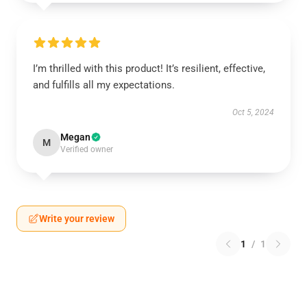
I’m thrilled with this product! It’s resilient, effective,
and fulfills all my expectations.
Oct 5, 2024
Megan
M
Verified owner
Write your review
1
/
1