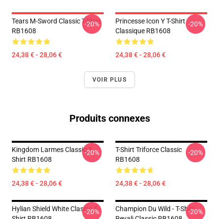
Tears M-Sword Classic T-Shirt
Princesse Icon Y T-Shirt
-20%
-20%
RB1608
Classique RB1608
24,38 € - 28,06 €
24,38 € - 28,06 €
VOIR PLUS
Produits connexes
Kingdom Larmes Classic T-
T-Shirt Triforce Classic
-20%
-20%
Shirt RB1608
RB1608
24,38 € - 28,06 €
24,38 € - 28,06 €
Hylian Shield White Classic T-
Champion Du Wild - T-Shirt
-20%
-20%
Shirt RB1608
Revali Classic RB1608