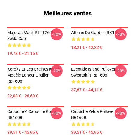
Meilleures ventes
Majoras Mask PTTT2605
Affiche Du Gardien RB1608
-20%
-20%
Zelda Cap
18,21 € - 42,22 €
19,78 € - 21,16 €
Koroks Et Les Graines Korok
Eventide Island Pullover
-20%
-20%
Modèle Lancer Oreiller
Sweatshirt RB1608
RB1608
37,67 € - 44,11 €
22,08 € - 26,68 €
Capuche À Capuche Korok
Capuche Zelda Pullover
-20%
-20%
RB1608
RB1608
39,51 € - 45,95 €
39,51 € - 45,95 €