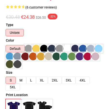
(6 customer reviews)
€30.48
€24.38
-20%
$26.50
Type
Unisex
Color
Default
Size
S
M
L
XL
2XL
3XL
4XL
5XL
Print Location