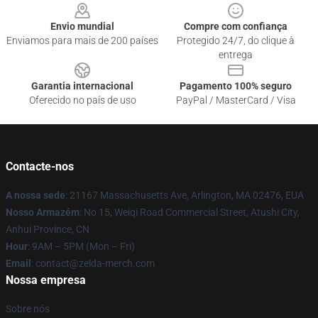
Envio mundial
Compre com confiança
Enviamos para mais de 200 países
Protegido 24/7, do clique à
entrega
Garantia internacional
Pagamento 100% seguro
Oferecido no país de uso
PayPal / MasterCard / Visa
Contacte-nos
A nossa sede
: 21167 Massachusetts Ave, Arlington, MA 02476, EUA
Nosso Armazém
: No 15, Weiqi Road Commercial Street, Atushi City,
Anhui Province, CN
Hour
: 9AM – 5PM (Mon – Fri)
Email
: contact@zelda-merch.com
Nossa empresa
Sobre nós