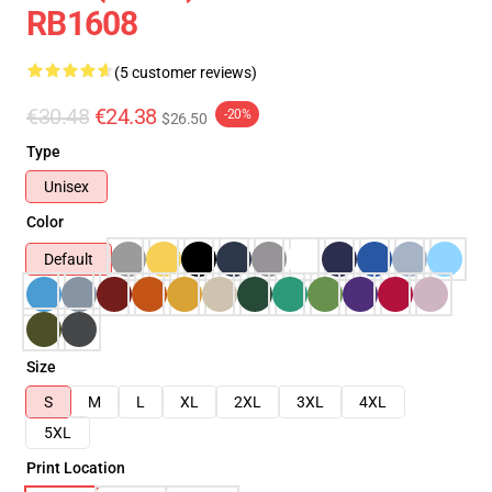
RB1608
(5 customer reviews)
€30.48
€24.38
-20%
$26.50
Type
Unisex
Color
Default
Size
S
M
L
XL
2XL
3XL
4XL
5XL
Print Location