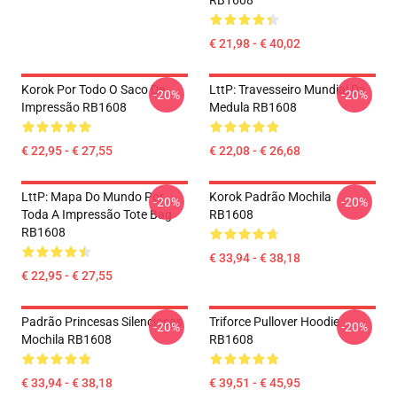
RB1608
€ 21,98 - € 40,02
Korok Por Todo O Saco De
LttP: Travesseiro Mundial Da
-20%
-20%
Impressão RB1608
Medula RB1608
€ 22,95 - € 27,55
€ 22,08 - € 26,68
LttP: Mapa Do Mundo Por
Korok Padrão Mochila
-20%
-20%
Toda A Impressão Tote Bag
RB1608
RB1608
€ 33,94 - € 38,18
€ 22,95 - € 27,55
Padrão Princesas Silenciosas
Triforce Pullover Hoodie
-20%
-20%
Mochila RB1608
RB1608
€ 33,94 - € 38,18
€ 39,51 - € 45,95