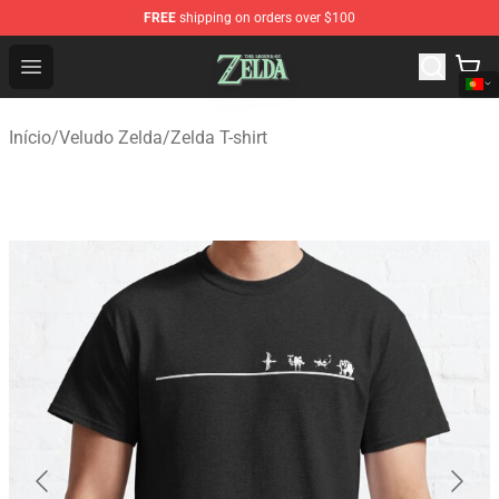
FREE
shipping on orders over $100
The Legend of Zelda Store - Official The Legend of Zel
Open menu
Início
/
Veludo Zelda
/
Zelda T-shirt