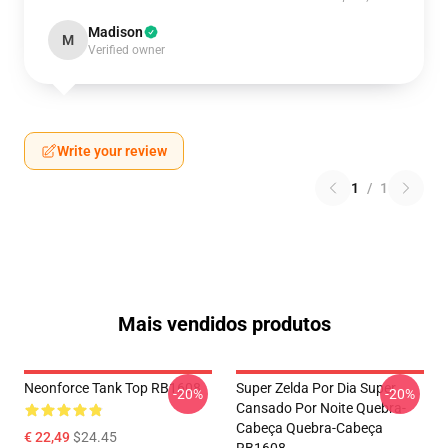
Madison
M
Verified owner
Write your review
1
/
1
Mais vendidos produtos
Neonforce Tank Top RB1608
Super Zelda Por Dia Super
-20%
-20%
Cansado Por Noite Quebra-
Cabeça Quebra-Cabeça
€ 22,49
$24.45