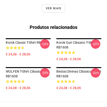
VER MAIS
Produtos relacionados
Korok Classic T-Shirt RB1608
Korok Gun Clássico T-Shirt
-20%
-20%
RB1608
€ 24,38 - € 28,06
€ 24,38 - € 28,06
WOLFEN T-Shirt Clássico
Bestas Divinas Clássico T-Shirt
-20%
-20%
RB1608
RB1608
€ 24,38 - € 28,06
€ 24,38 - € 28,06
Footer